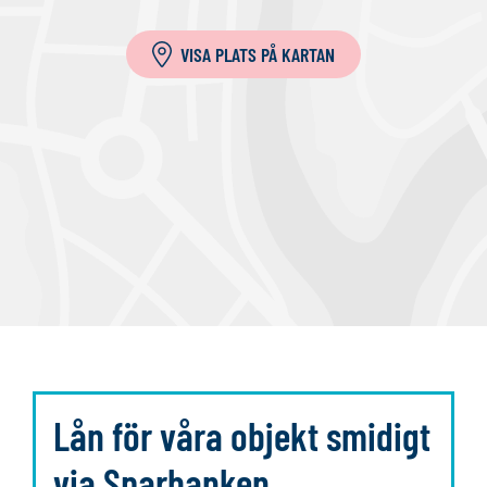
i
l
VISA PLATS PÅ KARTAN
l
a
Lån för våra objekt smidigt
via Sparbanken