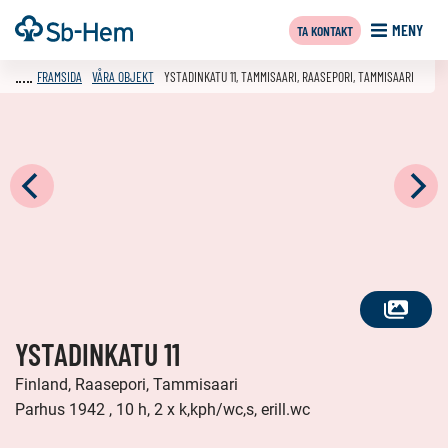
Till
Framsida
MENY
TA KONTAKT
innehållet
FRAMSIDA
VÅRA OBJEKT
YSTADINKATU 11, TAMMISAARI, RAASEPORI, TAMMISAARI
SE
YSTADINKATU 11
ALLA
FOTON
Finland, Raasepori, Tammisaari
Parhus 1942 , 10 h, 2 x k,kph/wc,s, erill.wc