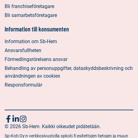
Bli franchiseföretagare
Bli samarbetsföretagare
Information till konsumenten
Information om Sb-Hem
Ansvarsfullheten
Förmedlingsrörelsens ansvar
Behandling av personuppgifter, dataskyddsbeskrivning och
användningen av cookies
Responsformulär
Följ
Sociala
Sociala
Sociala
media:
© 2026 Sb-Hem. Kaikki oikeudet pidätetään.
media:
media:
oss
facebook
linkedin
instagram
Sp-Koti Oy:n verkkosivustolla spkoti.fi esitettyjen tietojen ja muun