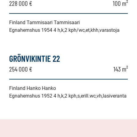
228 000 €
100 m²
Finland Tammisaari Tammisaari
Egnahemshus 1954 4 h,k,2 kph/wc,et,khh,varastoja
GRÖNVIKINTIE 22
254 000 €
143 m²
Finland Hanko Hanko
Egnahemshus 1952 4 h,k,2 kph,s,erill.wc,vh,lasiveranta