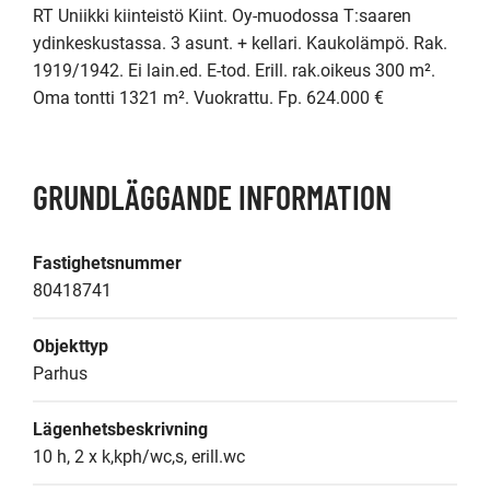
RT Uniikki kiinteistö Kiint. Oy-muodossa T:saaren 
ydinkeskustassa. 3 asunt. + kellari. Kaukolämpö. Rak. 
1919/1942. Ei lain.ed. E-tod. Erill. rak.oikeus 300 m². 
Oma tontti 1321 m². Vuokrattu. Fp. 624.000 € 
GRUNDLÄGGANDE INFORMATION
Fastighetsnummer
80418741
Objekttyp
Parhus
Lägenhetsbeskrivning
10 h, 2 x k,kph/wc,s, erill.wc