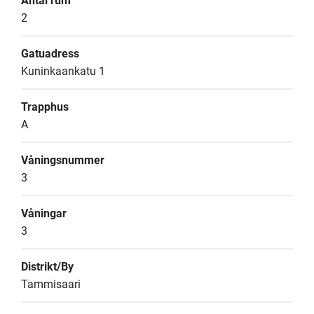
Antal rum
2
Gatuadress
Kuninkaankatu 1
Trapphus
A
Våningsnummer
3
Våningar
3
Distrikt/By
Tammisaari