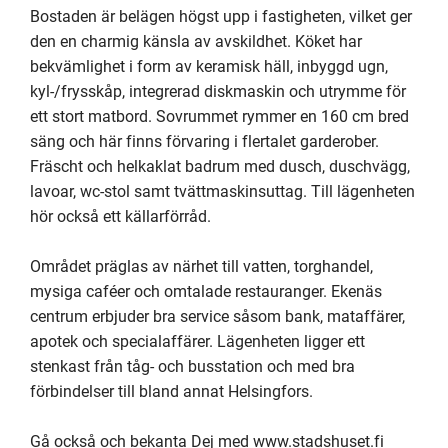
Bostaden är belägen högst upp i fastigheten, vilket ger 
den en charmig känsla av avskildhet. Köket har 
bekvämlighet i form av keramisk häll, inbyggd ugn, 
kyl-/frysskåp, integrerad diskmaskin och utrymme för 
ett stort matbord. Sovrummet rymmer en 160 cm bred 
säng och här finns förvaring i flertalet garderober. 
Fräscht och helkaklat badrum med dusch, duschvägg, 
lavoar, wc-stol samt tvättmaskinsuttag. Till lägenheten 
hör också ett källarförråd. 

Området präglas av närhet till vatten, torghandel, 
mysiga caféer och omtalade restauranger. Ekenäs 
centrum erbjuder bra service såsom bank, mataffärer, 
apotek och specialaffärer. Lägenheten ligger ett 
stenkast från tåg- och busstation och med bra 
förbindelser till bland annat Helsingfors. 

Gå också och bekanta Dej med www.stadshuset.fi