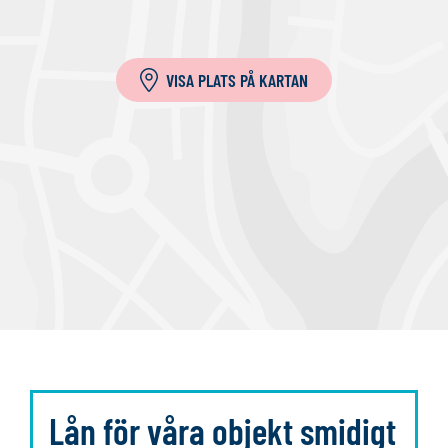
t
i
l
VISA PLATS PÅ KARTAN
l
a
Lån för våra objekt smidigt