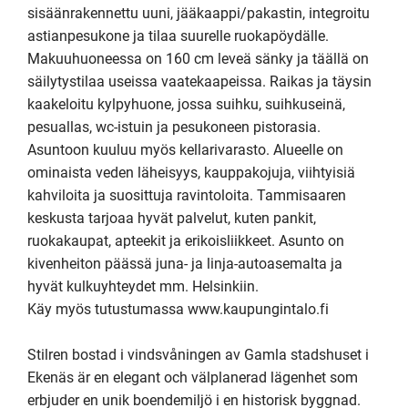
sisäänrakennettu uuni, jääkaappi/pakastin, integroitu 
astianpesukone ja tilaa suurelle ruokapöydälle. 
Makuuhuoneessa on 160 cm leveä sänky ja täällä on 
säilytystilaa useissa vaatekaapeissa. Raikas ja täysin 
kaakeloitu kylpyhuone, jossa suihku, suihkuseinä, 
pesuallas, wc-istuin ja pesukoneen pistorasia. 

Asuntoon kuuluu myös kellarivarasto. Alueelle on 
ominaista veden läheisyys, kauppakojuja, viihtyisiä 
kahviloita ja suosittuja ravintoloita. Tammisaaren 
keskusta tarjoaa hyvät palvelut, kuten pankit, 
ruokakaupat, apteekit ja erikoisliikkeet. Asunto on 
kivenheiton päässä juna- ja linja-autoasemalta ja 
hyvät kulkuyhteydet mm. Helsinkiin. 

Käy myös tutustumassa www.kaupungintalo.fi

Stilren bostad i vindsvåningen av Gamla stadshuset i 
Ekenäs är en elegant och välplanerad lägenhet som 
erbjuder en unik boendemiljö i en historisk byggnad. 