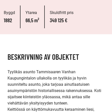
Byggd
Ytarea
Skuldfritt pris
1882
66,5 m²
349 125 €
BESKRIVNING AV OBJEKTET
Tyylikäs asunto Tammisaaren Vanhan 
Kaupungintalon ullakolla on tyylikäs ja hyvin 
suunniteltu asunto, joka tarjoaa ainutlaatuisen 
asuinympäristön historiallisessa rakennuksessa. Koti 
sijaitsee kiinteistön yläosassa, mikä antaa sille 
viehättävän yksityisyyden tunteen. 

Keittiössä on käyttömukavuutta keraaminen liesi, 