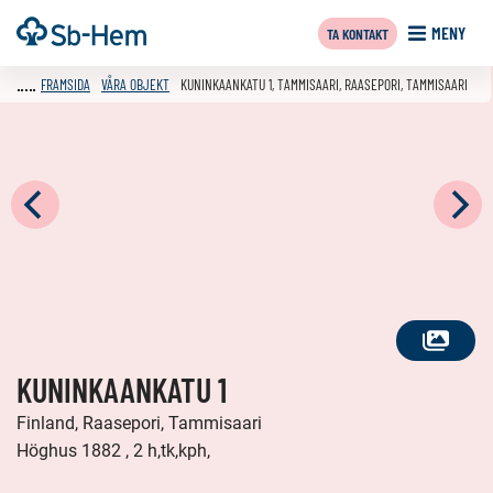
Till
Framsida
MENY
TA KONTAKT
innehållet
FRAMSIDA
VÅRA OBJEKT
KUNINKAANKATU 1, TAMMISAARI, RAASEPORI, TAMMISAARI
SE
KUNINKAANKATU 1
ALLA
FOTON
Finland, Raasepori, Tammisaari
Höghus 1882 , 2 h,tk,kph,