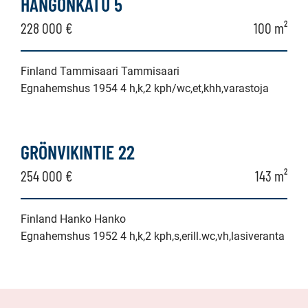
HANGONKATU 5
228 000 €
100 m²
Finland Tammisaari Tammisaari
Egnahemshus 1954 4 h,k,2 kph/wc,et,khh,varastoja
GRÖNVIKINTIE 22
254 000 €
143 m²
Finland Hanko Hanko
Egnahemshus 1952 4 h,k,2 kph,s,erill.wc,vh,lasiveranta