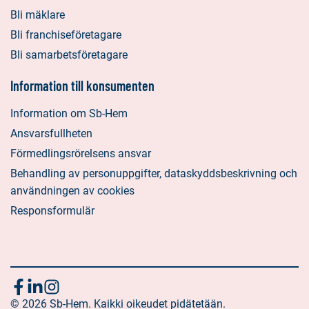
Bli mäklare
Bli franchiseföretagare
Bli samarbetsföretagare
Information till konsumenten
Information om Sb-Hem
Ansvarsfullheten
Förmedlingsrörelsens ansvar
Behandling av personuppgifter, dataskyddsbeskrivning och
användningen av cookies
Responsformulär
Följ
Sociala
Sociala
Sociala
media:
© 2026 Sb-Hem. Kaikki oikeudet pidätetään.
media:
media: