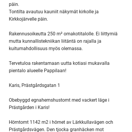
päin. 

Tontilta avautuu kauniit näkymät kirkolle ja 
Kirkkojärvelle päin.

Rakennusoikeutta 250 m² omakotitalolle. Ei liittymiä 
mutta kunnallistekniikan liitäntä on rajalla ja 
kuitumahdollisuus myös olemassa.

Tervetuloa rakentamaan uutta kotiasi mukavalla 
pientalo alueelle Pappilaan!

Karis, Prästgårdsgatan 1

Obebyggd egnahemshustomt med vackert läge i 
Prästgården i Karis!

Hörntomt 1142 m2 i hörnet av Lärkkullavägen och 
Prästgårdsvägen. Den tjocka granhäcken mot 