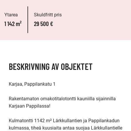
Ytarea
Skuldfritt pris
1 142 m²
29 500 €
BESKRIVNING AV OBJEKTET
Karjaa, Pappilankatu 1

Rakentamaton omakotitalotontti kauniilla sijainnilla 
Karjaan Pappilassa!

Kulmatontti 1142 m² Lärkkullantien ja Pappilankadun 
kulmassa, tiheä kuusiaita antaa suojaa Lärkkullantielle 