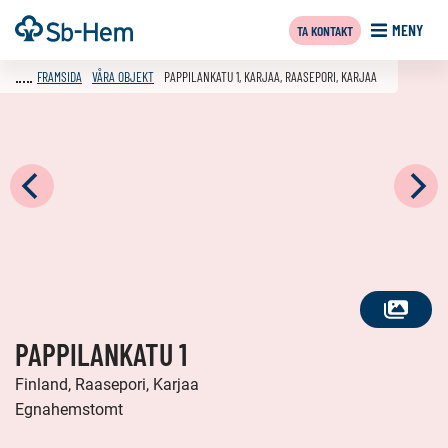
Till
Framsida
MENY
TA KONTAKT
innehållet
FRAMSIDA
VÅRA OBJEKT
PAPPILANKATU 1, KARJAA, RAASEPORI, KARJAA
SE
PAPPILANKATU 1
ALLA
FOTON
Finland, Raasepori, Karjaa
Egnahemstomt