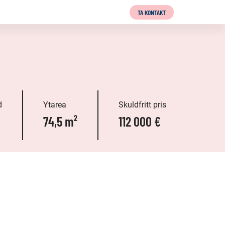
TA KONTAKT
d
Ytarea
Skuldfritt pris
74,5 m²
112 000 €