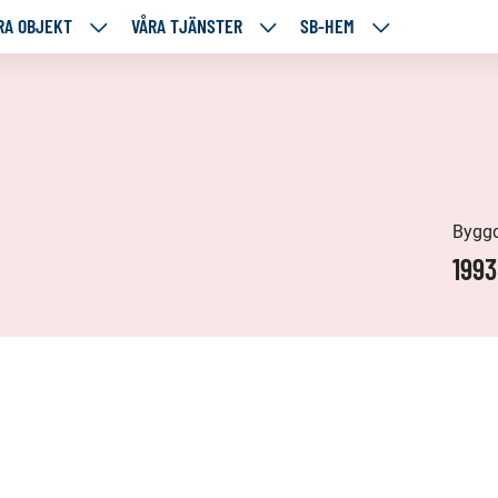
RA OBJEKT
VÅRA TJÄNSTER
SB-HEM
VÅRA
VÅRA
SB-
RE
OBJEKT
TJÄNSTER
HEM
TÅENDE
NEDANSTÅENDE
NEDANSTÅENDE
NEDANSTÅENDE
SIDOR
SIDOR
SIDOR
Bygg
1993