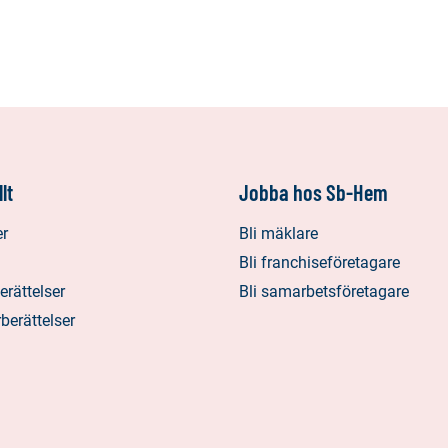
lt
Jobba hos Sb-Hem
er
Bli mäklare
Bli franchiseföretagare
rättelser
Bli samarbetsföretagare
rberättelser