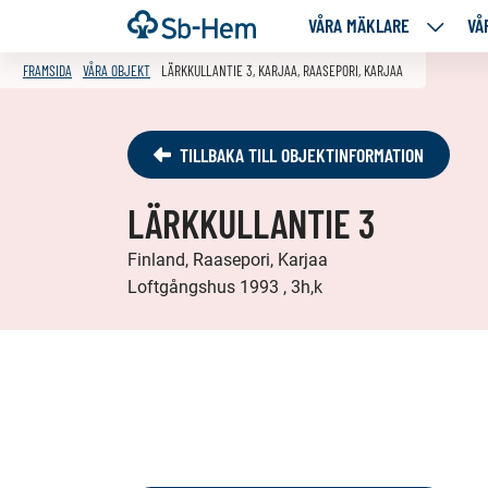
Till
Framsida
VÅRA MÄKLARE
VÅ
VÅRA
innehållet
MÄKLA
FRAMSIDA
VÅRA OBJEKT
LÄRKKULLANTIE 3, KARJAA, RAASEPORI, KARJAA
NEDANS
SIDOR
TILLBAKA TILL OBJEKTINFORMATION
LÄRKKULLANTIE 3
Finland, Raasepori, Karjaa
Loftgångshus 1993 , 3h,k