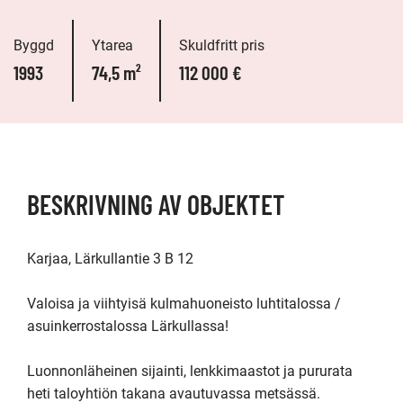
Byggd
Ytarea
Skuldfritt pris
1993
74,5 m²
112 000 €
BESKRIVNING AV OBJEKTET
Karjaa, Lärkullantie 3 B 12

Valoisa ja viihtyisä kulmahuoneisto luhtitalossa / 
asuinkerrostalossa Lärkullassa!

Luonnonläheinen sijainti, lenkkimaastot ja pururata 
heti taloyhtiön takana avautuvassa metsässä.
