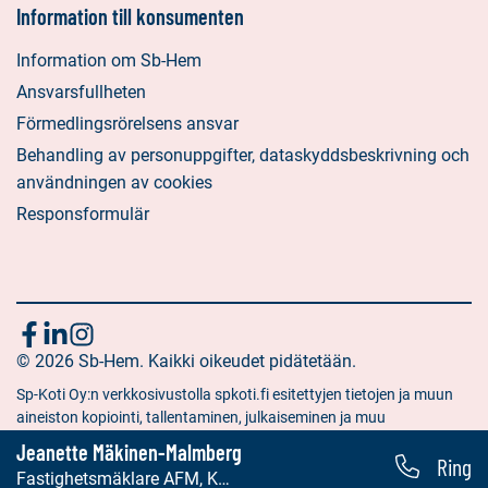
Information till konsumenten
Information om Sb-Hem
Ansvarsfullheten
Förmedlingsrörelsens ansvar
Behandling av personuppgifter, dataskyddsbeskrivning och
användningen av cookies
Responsformulär
Följ
Sociala
Sociala
Sociala
media:
© 2026 Sb-Hem. Kaikki oikeudet pidätetään.
media:
media:
oss
facebook
linkedin
instagram
Sp-Koti Oy:n verkkosivustolla spkoti.fi esitettyjen tietojen ja muun
aineiston kopiointi, tallentaminen, julkaiseminen ja muu
hyödyntäminen muuhun kuin yksityiseen tarkoitukseen on kielletty
Jeanette Mäkinen-Malmberg
Ring
ilman Sp-Koti Oy:n antamaa kirjallista lupaa.
Fastighetsmäklare AFM, KED