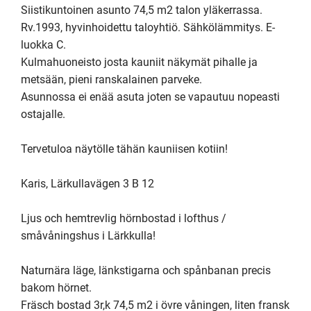
Siistikuntoinen asunto 74,5 m2 talon yläkerrassa. 
Rv.1993, hyvinhoidettu taloyhtiö. Sähkölämmitys. E-
luokka C.

Kulmahuoneisto josta kauniit näkymät pihalle ja 
metsään, pieni ranskalainen parveke.

Asunnossa ei enää asuta joten se vapautuu nopeasti 
ostajalle.

Tervetuloa näytölle tähän kauniisen kotiin!

Karis, Lärkullavägen 3 B 12

Ljus och hemtrevlig hörnbostad i lofthus / 
småvåningshus i Lärkkulla!

Naturnära läge, länkstigarna och spånbanan precis 
bakom hörnet. 

Fräsch bostad 3r,k 74,5 m2 i övre våningen, liten fransk 