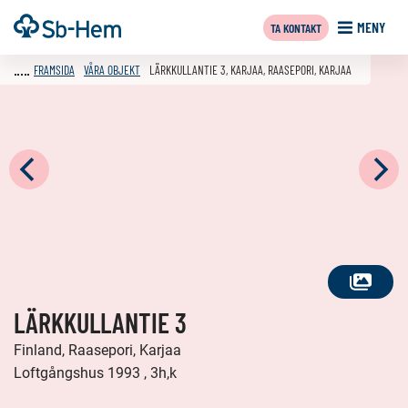
Till
Framsida
MENY
TA KONTAKT
innehållet
FRAMSIDA
VÅRA OBJEKT
LÄRKKULLANTIE 3, KARJAA, RAASEPORI, KARJAA
SE
LÄRKKULLANTIE 3
ALLA
FOTON
Finland, Raasepori, Karjaa
Loftgångshus 1993 , 3h,k