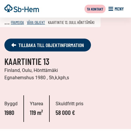
Till
Framsida
MENY
TA KONTAKT
innehållet
FRAMSIDA
VÅRA OBJEKT
KAARTINTIE 13, OULU, HÖNTTÄMÄKI
TILLBAKA TILL OBJEKTINFORMATION
KAARTINTIE 13
Finland, Oulu, Hönttämäki
Egnahemshus 1980 , 5h,k,kph,s
Byggd
Ytarea
Skuldfritt pris
1980
119 m²
58 000 €