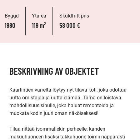
Byggd
Ytarea
Skuldfritt pris
1980
119 m²
58 000 €
BESKRIVNING AV OBJEKTET
Kaartintien varrelta löytyy nyt tilava koti, joka odottaa 
uutta omistajaa ja uutta elämää. Tämä on loistava 
mahdollisuus sinulle, joka haluat remontoida ja 
muokata kodin juuri oman näköiseksesi!

Tilaa riittää isommallekin perheelle: kahden 
makuuhuoneen lisäksi takkahuone toimii näppärästi 