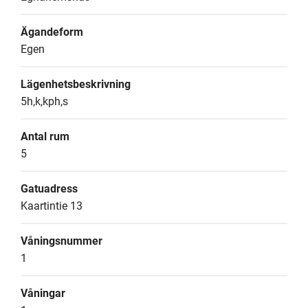
Ägandeform
Egen
Lägenhetsbeskrivning
5h,k,kph,s
Antal rum
5
Gatuadress
Kaartintie 13
Våningsnummer
1
Våningar