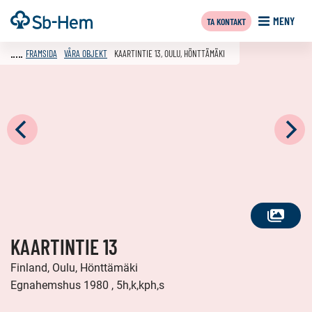
Till
Framsida
MENY
TA KONTAKT
innehållet
FRAMSIDA
VÅRA OBJEKT
KAARTINTIE 13, OULU, HÖNTTÄMÄKI
SE
KAARTINTIE 13
ALLA
FOTON
Finland, Oulu, Hönttämäki
Egnahemshus 1980 , 5h,k,kph,s