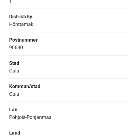
1
Distrikt/By
Hönttämäki
Postnummer
90630
Stad
Oulu
Kommun/stad
Oulu
Län
Pohjois-Pohjanmaa
Land