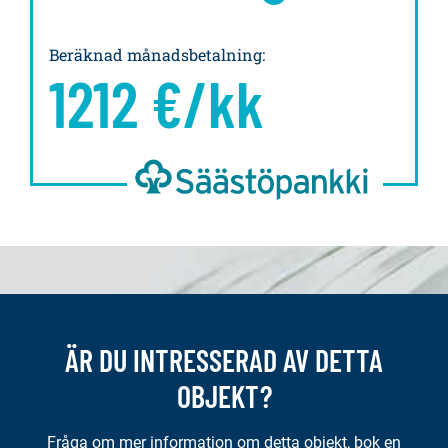
Beräknad månadsbetalning
:
1212
€/kk
ÄR DU INTRESSERAD AV DETTA
OBJEKT?
Fråga om mer information om detta objekt, bok en