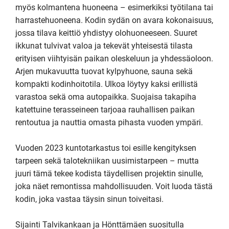
myös kolmantena huoneena – esimerkiksi työtilana tai 
harrastehuoneena. Kodin sydän on avara kokonaisuus, 
jossa tilava keittiö yhdistyy olohuoneeseen. Suuret 
ikkunat tulvivat valoa ja tekevät yhteisestä tilasta 
erityisen viihtyisän paikan oleskeluun ja yhdessäoloon.

Arjen mukavuutta tuovat kylpyhuone, sauna sekä 
kompakti kodinhoitotila. Ulkoa löytyy kaksi erillistä 
varastoa sekä oma autopaikka. Suojaisa takapiha 
katettuine terasseineen tarjoaa rauhallisen paikan 
rentoutua ja nauttia omasta pihasta vuoden ympäri.

Vuoden 2023 kuntotarkastus toi esille kengityksen 
tarpeen sekä talotekniikan uusimistarpeen – mutta 
juuri tämä tekee kodista täydellisen projektin sinulle, 
joka näet remontissa mahdollisuuden. Voit luoda tästä 
kodin, joka vastaa täysin sinun toiveitasi.

Sijainti Talvikankaan ja Hönttämäen suositulla 