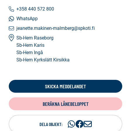
+358 440 572 800
WhatsApp
jeanette.makinen-malmberg@spkoti.fi
Sb-Hem Raseborg
Sb-Hem Karis
Sb-Hem Ingå
Sb-Hem Kyrkslätt Kirsikka
SKICKA MEDDELANDET
BERÄKNA LÅNEBELOPPET
Dela
Dela
D
DELA OBJEKT:
på
på
e