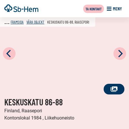
Till
Framsida
MENY
TA KONTAKT
innehållet
FRAMSIDA
VÅRA OBJEKT
KESKUSKATU 86-88, RAASEPORI
SE
KESKUSKATU 86-88
ALLA
FOTON
Finland, Raasepori
Kontorslokal 1984 , Liikehuoneisto