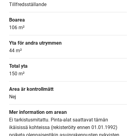
Tillfredsställande
Boarea
106 m²
Yta för andra utrymmen
44 m²
Total yta
150 m²
Area är kontrollmätt
Nej
Mer information om arean
Ei tarkistusmitattu. Pinta-alat saattavat tämän 
ikäisissä kohteissa (rekisteröity ennen 01.01.1992) 
poiketa olennaisestikin asuinrakennusten nykyisten 