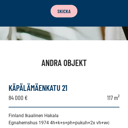
NYHETSBREV
SKICKA
ANDRA OBJEKT
KÄPÄLÄMÄENKATU 21
84 000 €
117 m²
Finland Ikaalinen Hakala
Egnahemshus 1974 4h+k+s+ph+pukuh+2x vh+wc