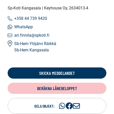
Sp-Koti Kangasala | Keyhouse Oy
, 2634013-4
+358 44 739 9420
WhatsApp
ari.finnila@spkoti.fi
Sb-Hem Ylöjärvi Räikkä
Sb-Hem Kangasala
SKICKA MEDDELANDET
BERÄKNA LÅNEBELOPPET
Dela
Dela
D
DELA OBJEKT:
på
på
e