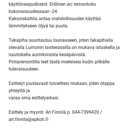
käyttövesiputkistot. Erillinen wc remontoitu 
kokonaisuudessaan -24.

Kaksoiskattila antaa mahdollisuuden käyttää 
lämmitykseen öljyä tai puuta.

Takapiha suuntautuu lounaaseen, joten takapihalla 
olevalla Lumonin lasiterassilla on mukava istuskella ja 
nautiskella aurinkoisista kesäpäivistä.

Pintaremontilla teet tästä mieleisesi kodin pitkälle 
tulevaisuuteen.

Esittelyt joustavasti toiveittesi mukaan, joten otappa 
yhteyttä ja

varaa oma esittelyaikasi.

Esittely ja myynti: Ari Finnilä p. 044-7399420 / 
ari.finnila@spkoti.fi