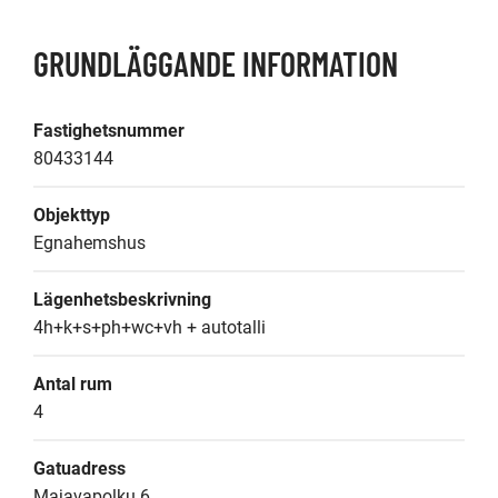
GRUNDLÄGGANDE INFORMATION
Fastighetsnummer
80433144
Objekttyp
Egnahemshus
Lägenhetsbeskrivning
4h+k+s+ph+wc+vh + autotalli
Antal rum
4
Gatuadress
Majavapolku 6