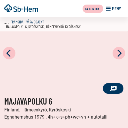
Till
Framsida
MENY
TA KONTAKT
innehållet
FRAMSIDA
VÅRA OBJEKT
MAJAVAPOLKU 6, KYRÖSKOSKI, HÄMEENKYRÖ, KYRÖSKOSKI
SE
MAJAVAPOLKU 6
ALLA
FOTON
Finland, Hämeenkyrö, Kyröskoski
Egnahemshus 1979 , 4h+k+s+ph+wc+vh + autotalli