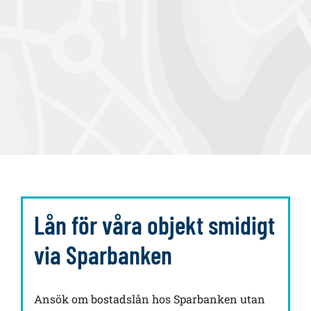
a
Lån för våra objekt smidigt
via Sparbanken
Ansök om bostadslån hos Sparbanken utan