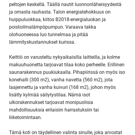
peltojen keskellä. Täällä nautit luonnonläheisyydestä 
ja omasta rauhasta. Talon energiatehokkuus on 
huippuluokkaa, kiitos B2018-energialuokan ja 
poistoilmalämpöpumpun. Varaava takka 
olohuoneessa luo tunnelmaa ja pitää 
lämmityskustannukset kurissa.

Keittiö on varusteltu nykyaikaisilla laitteilla, ja kolme 
makuuhuonetta tarjoavat tilaa koko perheelle. Erillinen 
saunarakennus puukiukaalla. Pihapiirissä on myös iso 
konehalli (300 m2), vanha navetta (560 m2), jota 
laajennettu ja vanha kuivuri (168 m2), johon myös 
lisätty kylmää säilytystilaa. Nämä isot 
ulkorakennukset tarjoavat monipuolisia 
mahdollisuuksia erilaisiin harrastuksiin tai 
liiketoimintaan.

Tämä koti on täydellinen valinta sinulle, joka arvostat 