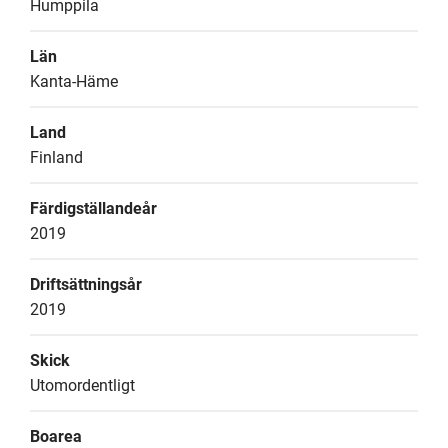
Humppila
Län
Kanta-Häme
Land
Finland
Färdigställandeår
2019
Driftsättningsår
2019
Skick
Utomordentligt
Boarea