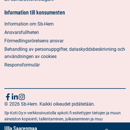
Information till konsumenten
Information om Sb-Hem
Ansvarsfullheten
Förmedlingsrörelsens ansvar
Behandling av personuppgifter, dataskyddsbeskrivning och
användningen av cookies
Responsformulär
Följ
Sociala
Sociala
Sociala
media:
© 2026 Sb-Hem. Kaikki oikeudet pidätetään.
media:
media:
oss
facebook
linkedin
instagram
Sp-Koti Oy:n verkkosivustolla spkoti.fi esitettyjen tietojen ja muun
aineiston kopiointi, tallentaminen, julkaiseminen ja muu
hyödyntäminen muuhun kuin yksityiseen tarkoitukseen on kielletty
Ulla Saarenmaa