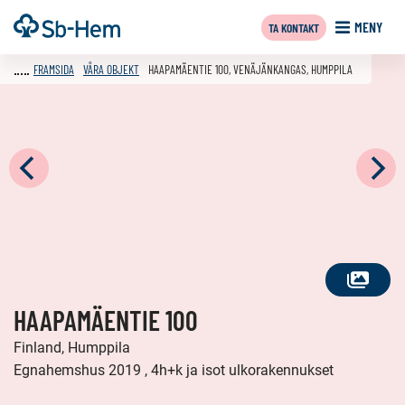
Till
Framsida
MENY
TA KONTAKT
innehållet
FRAMSIDA
VÅRA OBJEKT
HAAPAMÄENTIE 100, VENÄJÄNKANGAS, HUMPPILA
SE
HAAPAMÄENTIE 100
ALLA
FOTON
Finland, Humppila
Egnahemshus 2019 , 4h+k ja isot ulkorakennukset