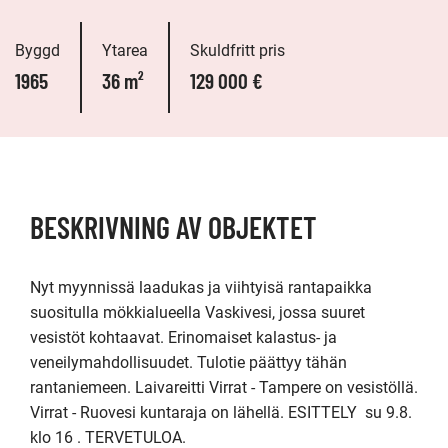
Byggd
Ytarea
Skuldfritt pris
1965
36 m²
129 000 €
BESKRIVNING AV OBJEKTET
Nyt myynnissä laadukas ja viihtyisä rantapaikka 
suositulla mökkialueella Vaskivesi, jossa suuret 
vesistöt kohtaavat. Erinomaiset kalastus- ja 
veneilymahdollisuudet. Tulotie päättyy tähän 
rantaniemeen. Laivareitti Virrat - Tampere on vesistöllä.  
Virrat - Ruovesi kuntaraja on lähellä. ESITTELY  su 9.8. 
klo 16 . TERVETULOA.
