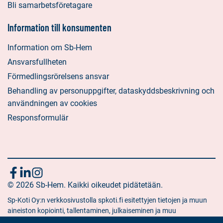
Bli samarbetsföretagare
Information till konsumenten
Information om Sb-Hem
Ansvarsfullheten
Förmedlingsrörelsens ansvar
Behandling av personuppgifter, dataskyddsbeskrivning och
användningen av cookies
Responsformulär
Följ
Sociala
Sociala
Sociala
media:
© 2026 Sb-Hem. Kaikki oikeudet pidätetään.
media:
media:
oss
facebook
linkedin
instagram
Sp-Koti Oy:n verkkosivustolla spkoti.fi esitettyjen tietojen ja muun
aineiston kopiointi, tallentaminen, julkaiseminen ja muu
hyödyntäminen muuhun kuin yksityiseen tarkoitukseen on kielletty