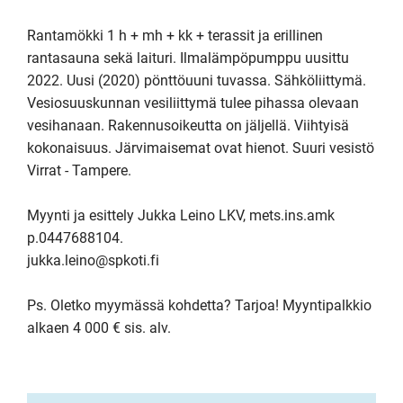
Rantamökki 1 h + mh + kk + terassit ja erillinen 
rantasauna sekä laituri. Ilmalämpöpumppu uusittu 
2022. Uusi (2020) pönttöuuni tuvassa. Sähköliittymä. 
Vesiosuuskunnan vesiliittymä tulee pihassa olevaan 
vesihanaan. Rakennusoikeutta on jäljellä. Viihtyisä 
kokonaisuus. Järvimaisemat ovat hienot. Suuri vesistö 
Virrat - Tampere.

Myynti ja esittely Jukka Leino LKV, mets.ins.amk 
p.0447688104.

jukka.leino@spkoti.fi

Ps. Oletko myymässä kohdetta? Tarjoa! Myyntipalkkio 
alkaen 4 000 € sis. alv.