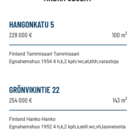
HANGONKATU 5
228 000 €
100 m²
Finland Tammisaari Tammisaari
Egnahemshus 1954 4 h,k,2 kph/wc,et,khh,varastoja
GRÖNVIKINTIE 22
254 000 €
143 m²
Finland Hanko Hanko
Egnahemshus 1952 4 h,k,2 kph,s,erill.wc,vh,lasiveranta