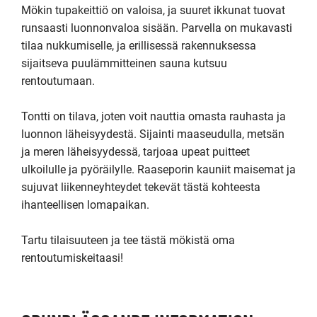
Mökin tupakeittiö on valoisa, ja suuret ikkunat tuovat 
runsaasti luonnonvaloa sisään. Parvella on mukavasti 
tilaa nukkumiselle, ja erillisessä rakennuksessa 
sijaitseva puulämmitteinen sauna kutsuu 
rentoutumaan. 

Tontti on tilava, joten voit nauttia omasta rauhasta ja 
luonnon läheisyydestä. Sijainti maaseudulla, metsän 
ja meren läheisyydessä, tarjoaa upeat puitteet 
ulkoilulle ja pyöräilylle. Raaseporin kauniit maisemat ja 
sujuvat liikenneyhteydet tekevät tästä kohteesta 
ihanteellisen lomapaikan.

Tartu tilaisuuteen ja tee tästä mökistä oma 
rentoutumiskeitaasi!