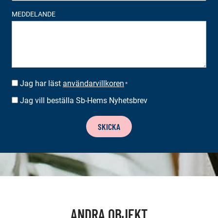
MEDDELANDE
Jag har läst
användarvillkoren
SUOSTUMUS
*
*
Jag vill beställa Sb-Hems Nyhetsbrev
BESTÄLLA
NYHETSBREV
SKICKA
ANDRA OBJEKT