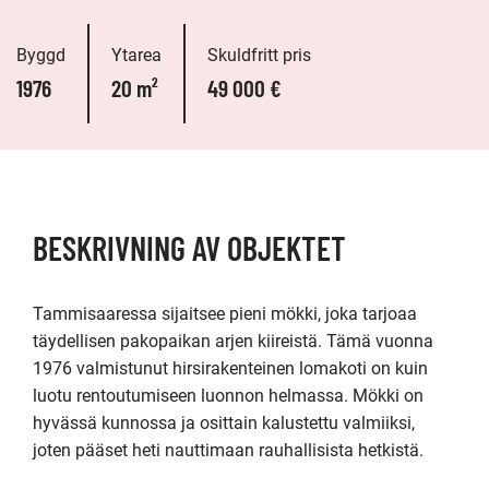
Byggd
Ytarea
Skuldfritt pris
1976
20 m²
49 000 €
BESKRIVNING AV OBJEKTET
Tammisaaressa sijaitsee pieni mökki, joka tarjoaa 
täydellisen pakopaikan arjen kiireistä. Tämä vuonna 
1976 valmistunut hirsirakenteinen lomakoti on kuin 
luotu rentoutumiseen luonnon helmassa. Mökki on 
hyvässä kunnossa ja osittain kalustettu valmiiksi, 
joten pääset heti nauttimaan rauhallisista hetkistä.
