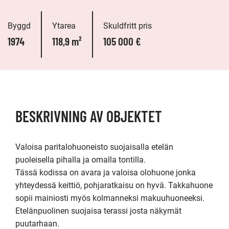
Byggd
Ytarea
Skuldfritt pris
1974
118,9 m²
105 000 €
BESKRIVNING AV OBJEKTET
Valoisa paritalohuoneisto suojaisalla etelän 
puoleisella pihalla ja omalla tontilla. 

Tässä kodissa on avara ja valoisa olohuone jonka 
yhteydessä keittiö, pohjaratkaisu on hyvä. Takkahuone 
sopii mainiosti myös kolmanneksi makuuhuoneeksi. 
Etelänpuolinen suojaisa terassi josta näkymät 
puutarhaan.
