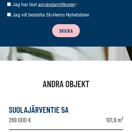
Jag har läst
användarvillkoren
SUOSTUMUS
*
*
Jag vill beställa Sb-Hems Nyhetsbrev
BESTÄLLA
NYHETSBREV
SKICKA
ANDRA OBJEKT
SUOLAJÄRVENTIE 5A
269 000 €
101,9 m²