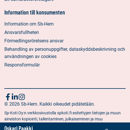
Information till konsumenten
Information om Sb-Hem
Ansvarsfullheten
Förmedlingsrörelsens ansvar
Behandling av personuppgifter, dataskyddsbeskrivning och
användningen av cookies
Responsformulär
Följ
Sociala
Sociala
Sociala
media:
© 2026 Sb-Hem. Kaikki oikeudet pidätetään.
media:
media:
oss
facebook
linkedin
instagram
Sp-Koti Oy:n verkkosivustolla spkoti.fi esitettyjen tietojen ja muun
aineiston kopiointi, tallentaminen, julkaiseminen ja muu
hyödyntäminen muuhun kuin yksityiseen tarkoitukseen on kielletty
Oskari Paakki