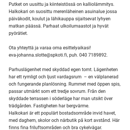
Putket on uusittu ja kiinteistössä on kalliolämmitys. 

Halkokari on suosittu merenläheinen asuinalue jossa 
päiväkodit, koulut ja lähikauppa sijaitsevat lyhyen 
matkan päässä. Parhaat ulkoilumaastot ja hyvät 
pyörätiet.

Ota yhteyttä ja varaa oma esittelyaikasi! 

eva-johanna.slotte@spkoti.fi, puh. 040 7189892.

Parhuslägenhet med skyddad egen tomt. Lägenheten 
har ett rymligt och ljust vardagsrum  – en välplanerad 
och fungerande planlösning. Rummet med öppen spis, 
passar utmärkt som ett tredje sovrum. Från den 
skyddade terrassen i söderläge har man utsikt över 
trädgården. Fastigheten har bergvärme.

Halkokari är ett populärt bostadsområde invid havet, 
med daghem, skolor och närbutik på kort avstånd. Här 
finns fina friluftsområden och bra cykelvägar.
