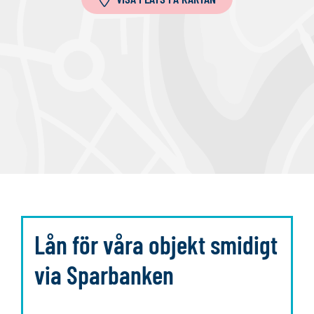
l
a
Lån för våra objekt smidigt
via Sparbanken