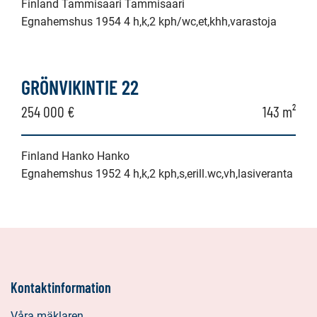
Finland Tammisaari Tammisaari
Egnahemshus 1954 4 h,k,2 kph/wc,et,khh,varastoja
GRÖNVIKINTIE 22
254 000 €
143 m²
Finland Hanko Hanko
Egnahemshus 1952 4 h,k,2 kph,s,erill.wc,vh,lasiveranta
Kontaktinformation
Våra mäklaren