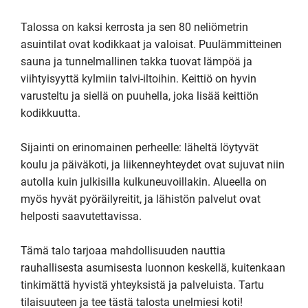
Talossa on kaksi kerrosta ja sen 80 neliömetrin 
asuintilat ovat kodikkaat ja valoisat. Puulämmitteinen 
sauna ja tunnelmallinen takka tuovat lämpöä ja 
viihtyisyyttä kylmiin talvi-iltoihin. Keittiö on hyvin 
varusteltu ja siellä on puuhella, joka lisää keittiön 
kodikkuutta.

Sijainti on erinomainen perheelle: läheltä löytyvät 
koulu ja päiväkoti, ja liikenneyhteydet ovat sujuvat niin 
autolla kuin julkisilla kulkuneuvoillakin. Alueella on 
myös hyvät pyöräilyreitit, ja lähistön palvelut ovat 
helposti saavutettavissa.

Tämä talo tarjoaa mahdollisuuden nauttia 
rauhallisesta asumisesta luonnon keskellä, kuitenkaan 
tinkimättä hyvistä yhteyksistä ja palveluista. Tartu 
tilaisuuteen ja tee tästä talosta unelmiesi koti!