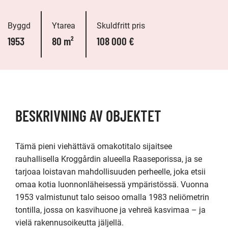
Byggd
Ytarea
Skuldfritt pris
1953
80 m²
108 000 €
BESKRIVNING AV OBJEKTET
Tämä pieni viehättävä omakotitalo sijaitsee 
rauhallisella Kroggårdin alueella Raaseporissa, ja se 
tarjoaa loistavan mahdollisuuden perheelle, joka etsii 
omaa kotia luonnonläheisessä ympäristössä. Vuonna 
1953 valmistunut talo seisoo omalla 1983 neliömetrin 
tontilla, jossa on kasvihuone ja vehreä kasvimaa – ja 
vielä rakennusoikeutta jäljellä.
