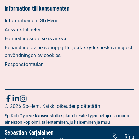
Information till konsumenten
Information om Sb-Hem
Ansvarsfullheten
Förmedlingsrörelsens ansvar
Behandling av personuppgifter, dataskyddsbeskrivning och
användningen av cookies
Responsformulär
Följ
Sociala
Sociala
Sociala
media:
© 2026 Sb-Hem. Kaikki oikeudet pidätetään.
media:
media:
oss
facebook
linkedin
instagram
Sp-Koti Oy:n verkkosivustolla spkoti.fi esitettyjen tietojen ja muun
aineiston kopiointi, tallentaminen, julkaiseminen ja muu
hyödyntäminen muuhun kuin yksityiseen tarkoitukseen on kielletty
Sebastian Karjalainen
Ring
ilman Sp-Koti Oy:n antamaa kirjallista lupaa.