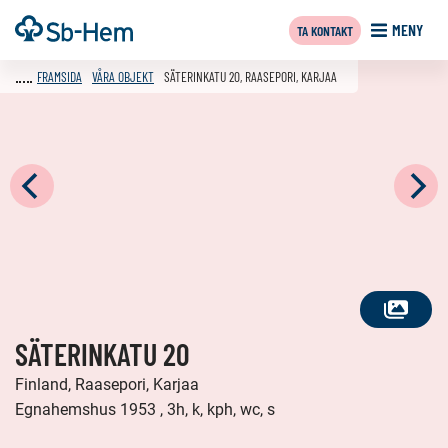
Till
Framsida
MENY
TA KONTAKT
innehållet
FRAMSIDA
VÅRA OBJEKT
SÄTERINKATU 20, RAASEPORI, KARJAA
SE
SÄTERINKATU 20
ALLA
FOTON
Finland, Raasepori, Karjaa
Egnahemshus 1953 , 3h, k, kph, wc, s