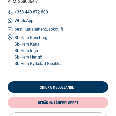
AFM
, 2580864-7
+358 440 872 800
WhatsApp
basti.karjalainen@spkoti.fi
Sb-Hem Raseborg
Sb-Hem Karis
Sb-Hem Ingå
Sb-Hem Hangö
Sb-Hem Kyrkslätt Kirsikka
SKICKA MEDDELANDET
BERÄKNA LÅNEBELOPPET