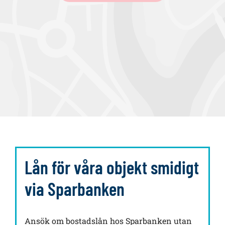
a
Lån för våra objekt smidigt
via Sparbanken
Ansök om bostadslån hos Sparbanken utan