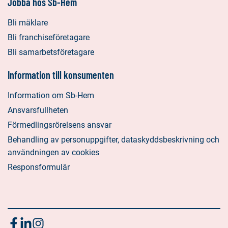
Jobba hos Sb-Hem
Bli mäklare
Bli franchiseföretagare
Bli samarbetsföretagare
Information till konsumenten
Information om Sb-Hem
Ansvarsfullheten
Förmedlingsrörelsens ansvar
Behandling av personuppgifter, dataskyddsbeskrivning och
användningen av cookies
Responsformulär
Följ
Sociala
Sociala
Sociala