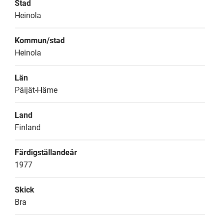
Stad
Heinola
Kommun/stad
Heinola
Län
Päijät-Häme
Land
Finland
Färdigställandeår
1977
Skick
Bra