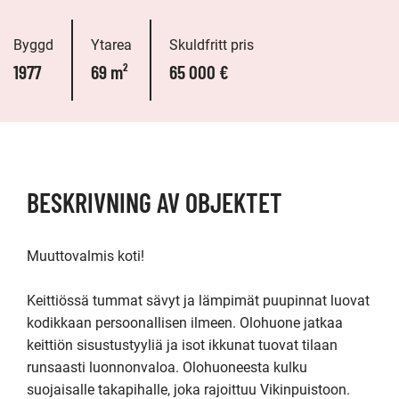
Byggd
Ytarea
Skuldfritt pris
1977
69 m²
65 000 €
BESKRIVNING AV OBJEKTET
Muuttovalmis koti! 

Keittiössä tummat sävyt ja lämpimät puupinnat luovat 
kodikkaan persoonallisen ilmeen. Olohuone jatkaa 
keittiön sisustustyyliä ja isot ikkunat tuovat tilaan 
runsaasti luonnonvaloa. Olohuoneesta kulku 
suojaisalle takapihalle, joka rajoittuu Vikinpuistoon. 