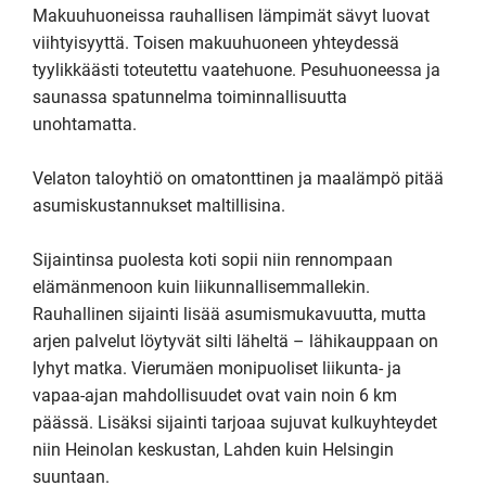
Makuuhuoneissa rauhallisen lämpimät sävyt luovat 
viihtyisyyttä. Toisen makuuhuoneen yhteydessä 
tyylikkäästi toteutettu vaatehuone. Pesuhuoneessa ja 
saunassa spatunnelma toiminnallisuutta 
unohtamatta.

Velaton taloyhtiö on omatonttinen ja maalämpö pitää 
asumiskustannukset maltillisina.

Sijaintinsa puolesta koti sopii niin rennompaan 
elämänmenoon kuin liikunnallisemmallekin. 
Rauhallinen sijainti lisää asumismukavuutta, mutta 
arjen palvelut löytyvät silti läheltä – lähikauppaan on 
lyhyt matka. Vierumäen monipuoliset liikunta- ja 
vapaa-ajan mahdollisuudet ovat vain noin 6 km 
päässä. Lisäksi sijainti tarjoaa sujuvat kulkuyhteydet 
niin Heinolan keskustan, Lahden kuin Helsingin 
suuntaan.