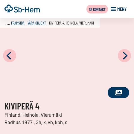
Till
Framsida
MENY
TA KONTAKT
innehållet
FRAMSIDA
VÅRA OBJEKT
KIVIPERÄ 4, HEINOLA, VIERUMÄKI
SE
KIVIPERÄ 4
ALLA
FOTON
Finland, Heinola, Vierumäki
Radhus 1977 , 3h, k, vh, kph, s