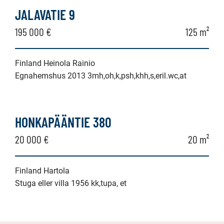
JALAVATIE 9
195 000 €
125 m²
Finland Heinola Rainio
Egnahemshus 2013 3mh,oh,k,psh,khh,s,eril.wc,at
HONKAPÄÄNTIE 380
20 000 €
20 m²
Finland Hartola
Stuga eller villa 1956 kk,tupa, et