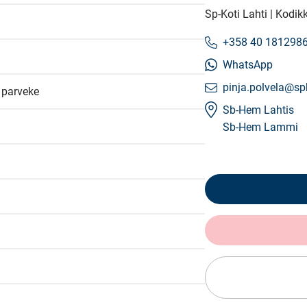
Sp-Koti Lahti | Kodik
+358 40 181298
WhatsApp
pinja.polvela@spk
u parveke
Sb-Hem Lahtis
Sb-Hem Lammi