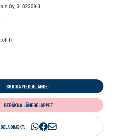
kain Oy
, 3182309-3
6
oti.fi
SKICKA MEDDELANDET
BERÄKNA LÅNEBELOPPET
Dela
Dela
D
DELA OBJEKT:
på
på
e