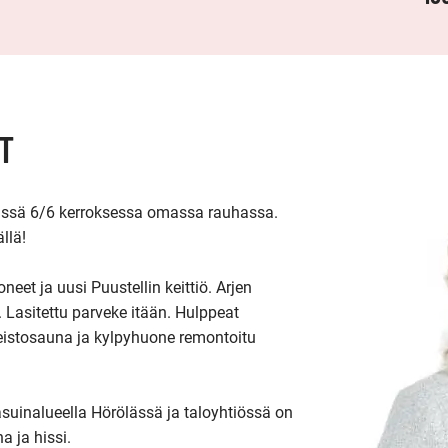
T
ssä 6/6 kerroksessa omassa rauhassa. 
lä!

et ja uusi Puustellin keittiö. Arjen 
Lasitettu parveke itään. Hulppeat 
istosauna ja kylpyhuone remontoitu 
 asuinalueella Hörölässä ja taloyhtiössä on 
 ja hissi.
