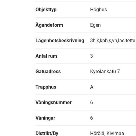
Objekttyp
Höghus
Ägandeform
Egen
Lägenhetsbeskrivning
3h,k,kph,s,vh,lasitett
Antal rum
3
Gatuadress
Kyrölänkatu 7
Trapphus
A
Våningsnummer
6
Våningar
6
Distrikt/By
Hörölä, Kivimaa