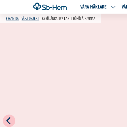
Till
Framsida
VÅRA MÄKLARE
VÅ
VÅRA
innehållet
MÄKLA
FRAMSIDA
VÅRA OBJEKT
KYRÖLÄNKATU 7, LAHTI, HÖRÖLÄ, KIVIMAA
NEDANS
SIDOR