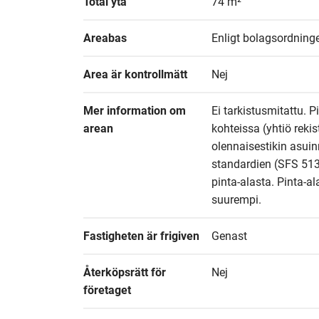
Total yta
74 m²
Areabas
Enligt bolagsordning
Area är kontrollmätt
Nej
Mer information om 
Ei tarkistusmitattu. P
arean
kohteissa (yhtiö reki
olennaisestikin asuin
standardien (SFS 513
pinta-alasta. Pinta-al
suurempi.
Fastigheten är frigiven
Genast
Återköpsrätt för 
Nej
företaget