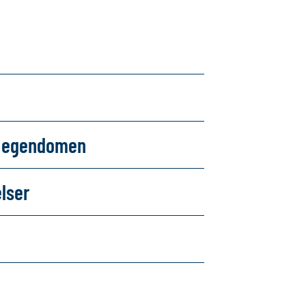
om egendomen
elser