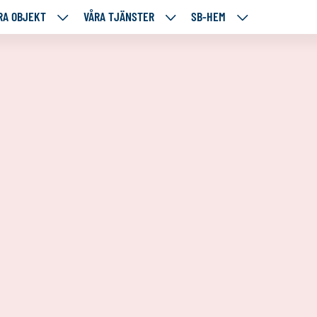
RA OBJEKT
VÅRA TJÄNSTER
SB-HEM
VÅRA
VÅRA
SB-
RE
OBJEKT
TJÄNSTER
HEM
TÅENDE
NEDANSTÅENDE
NEDANSTÅENDE
NEDANSTÅENDE
SIDOR
SIDOR
SIDOR