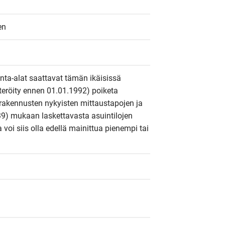
en
inta-alat saattavat tämän ikäisissä 
steröity ennen 01.01.1992) poiketa 
rakennusten nykyisten mittaustapojen ja 
9) mukaan laskettavasta asuintilojen 
a voi siis olla edellä mainittua pienempi tai 