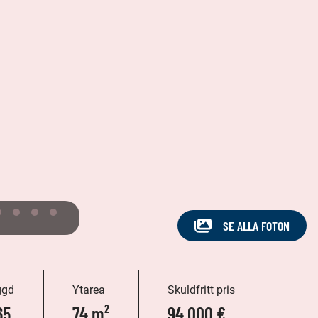
SE ALLA FOTON
ggd
Ytarea
Skuldfritt pris
65
74 m²
94 000 €