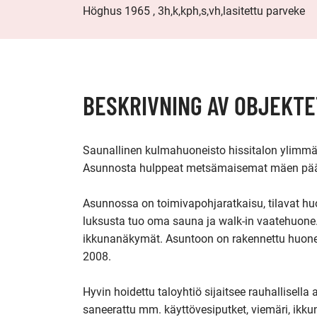
Höghus 1965 , 3h,k,kph,s,vh,lasitettu parveke
BESKRIVNING AV OBJEKTE
Saunallinen kulmahuoneisto hissitalon ylimmä
Asunnosta hulppeat metsämaisemat mäen pääl
Asunnossa on toimivapohjaratkaisu, tilavat huone
luksusta tuo oma sauna ja walk-in vaatehuone. 
ikkunanäkymät. Asuntoon on rakennettu huone
2008.

Hyvin hoidettu taloyhtiö sijaitsee rauhallisella
saneerattu mm. käyttövesiputket, viemäri, ikkuna