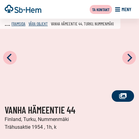
Till
Framsida
MENY
TA KONTAKT
innehållet
FRAMSIDA
VÅRA OBJEKT
VANHA HÄMEENTIE 44, TURKU, NUMMENMÄKI
SE
VANHA HÄMEENTIE 44
ALLA
FOTON
Finland, Turku, Nummenmäki
Trähusaktie 1954 , 1h, k