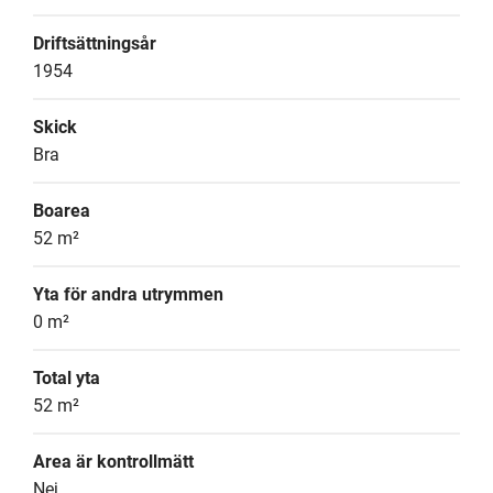
Driftsättningsår
1954
Skick
Bra
Boarea
52 m²
Yta för andra utrymmen
0 m²
Total yta
52 m²
Area är kontrollmätt
Nej