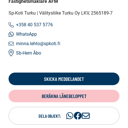
Fastighetsmäklare AFM
Sp-Koti Turku | Välitysliike Turku Oy LKV
, 2565189-7
+358 40 537 5776
WhatsApp
minna.lehto@spkoti.fi
Sb-Hem Åbo
SKICKA MEDDELANDET
BERÄKNA LÅNEBELOPPET
Dela
Dela
D
DELA OBJEKT:
på
på
e