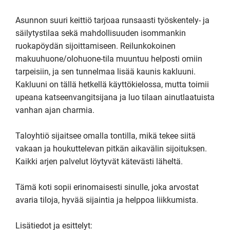
Asunnon suuri keittiö tarjoaa runsaasti työskentely- ja 
säilytystilaa sekä mahdollisuuden isommankin 
ruokapöydän sijoittamiseen. Reilunkokoinen 
makuuhuone/olohuone-tila muuntuu helposti omiin 
tarpeisiin, ja sen tunnelmaa lisää kaunis kakluuni. 
Kakluuni on tällä hetkellä käyttökielossa, mutta toimii 
upeana katseenvangitsijana ja luo tilaan ainutlaatuista 
vanhan ajan charmia.

Taloyhtiö sijaitsee omalla tontilla, mikä tekee siitä 
vakaan ja houkuttelevan pitkän aikavälin sijoituksen. 
Kaikki arjen palvelut löytyvät kätevästi läheltä.

Tämä koti sopii erinomaisesti sinulle, joka arvostat 
avaria tiloja, hyvää sijaintia ja helppoa liikkumista. 

Lisätiedot ja esittelyt:
