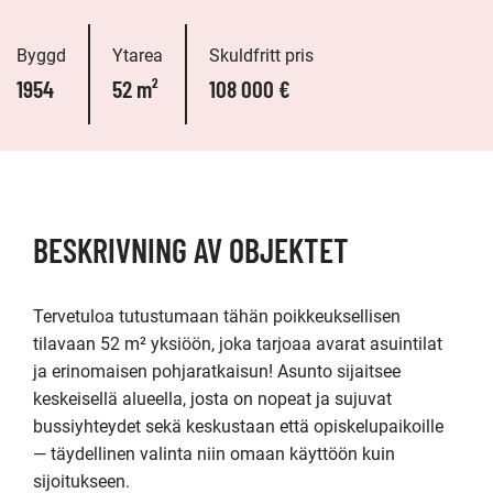
Byggd
Ytarea
Skuldfritt pris
1954
52 m²
108 000 €
BESKRIVNING AV OBJEKTET
Tervetuloa tutustumaan tähän poikkeuksellisen 
tilavaan 52 m² yksiöön, joka tarjoaa avarat asuintilat 
ja erinomaisen pohjaratkaisun! Asunto sijaitsee 
keskeisellä alueella, josta on nopeat ja sujuvat 
bussiyhteydet sekä keskustaan että opiskelupaikoille 
— täydellinen valinta niin omaan käyttöön kuin 
sijoitukseen.
