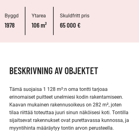
Byggd
Ytarea
Skuldfritt pris
1978
106 m²
65 000 €
BESKRIVNING AV OBJEKTET
Tämä suojaisa 1 128 m²:n oma tontti tarjoaa 
erinomaiset puitteet unelmiesi kodin rakentamiseen. 
Kaavan mukainen rakennusoikeus on 282 m², joten 
tilaa riittää toteuttaa juuri sinun näköisesi koti. Tontilla 
sijaitsevat rakennukset ovat purettavassa kunnossa, ja 
myyntihinta määräytyy tontin arvon perusteella.
