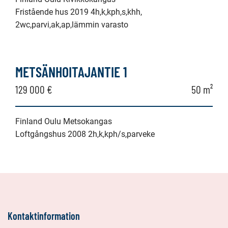
Fristående hus 2019 4h,k,kph,s,khh,
2wc,parvi,ak,ap,lämmin varasto
METSÄNHOITAJANTIE 1
129 000 €
50 m²
Finland Oulu Metsokangas
Loftgångshus 2008 2h,k,kph/s,parveke
Kontaktinformation