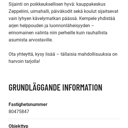
Sijainti on poikkeuksellisen hyvä: kauppakeskus 
Zeppeliini, uimahalli, päiväkodit sekä koulut sijaitsevat 
vain lyhyen kävelymatkan päässä. Kempele yhdistää 
arjen helppouden ja luonnonläheisyyden – 
erinomainen valinta niin perheille kuin rauhallista 
asumista arvostaville.

Ota yhteyttä, kysy lisää – tällaisia mahdollisuuksia on 
harvoin tarjolla!
GRUNDLÄGGANDE INFORMATION
Fastighetsnummer
80475847
Objekttyp