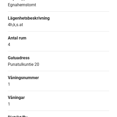
Egnahemstomt
Lägenhetsbeskrivning
4h,k,s.at
Antal rum
4
Gatuadress
Punatulkuntie 20
Våningsnummer
1
Våningar
1