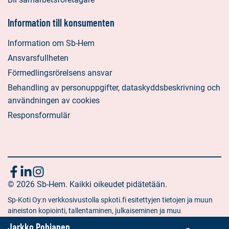
Information till konsumenten
Information om Sb-Hem
Ansvarsfullheten
Förmedlingsrörelsens ansvar
Behandling av personuppgifter, dataskyddsbeskrivning och
användningen av cookies
Responsformulär
Följ
Sociala
Sociala
Sociala
media:
© 2026 Sb-Hem. Kaikki oikeudet pidätetään.
media:
media:
oss
facebook
linkedin
instagram
Sp-Koti Oy:n verkkosivustolla spkoti.fi esitettyjen tietojen ja muun
aineiston kopiointi, tallentaminen, julkaiseminen ja muu
hyödyntäminen muuhun kuin yksityiseen tarkoitukseen on kielletty
Jarkko Pohjanen