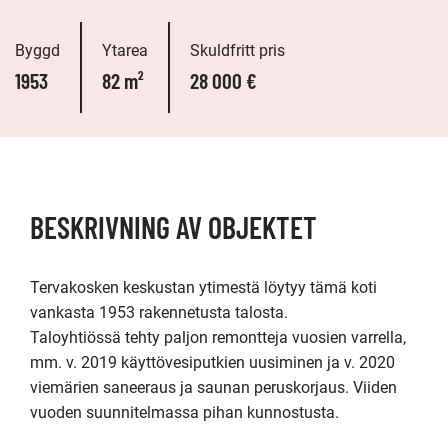
Byggd
Ytarea
Skuldfritt pris
1953
82 m²
28 000 €
BESKRIVNING AV OBJEKTET
Tervakosken keskustan ytimestä löytyy tämä koti 
vankasta 1953 rakennetusta talosta.

Taloyhtiössä tehty paljon remontteja vuosien varrella, 
mm. v. 2019 käyttövesiputkien uusiminen ja v. 2020 
viemärien saneeraus ja saunan peruskorjaus. Viiden 
vuoden suunnitelmassa pihan kunnostusta.
