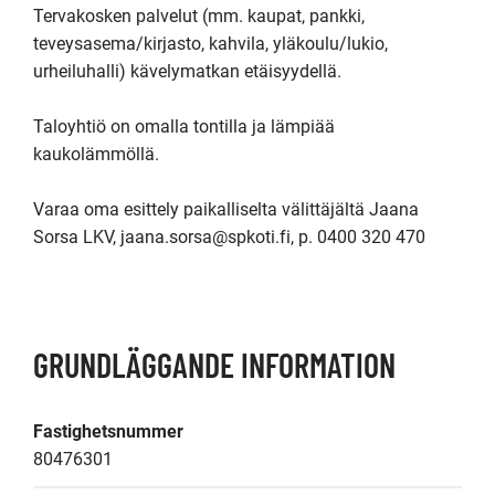
Tervakosken palvelut (mm. kaupat, pankki, 
teveysasema/kirjasto, kahvila, yläkoulu/lukio, 
urheiluhalli) kävelymatkan etäisyydellä.

Taloyhtiö on omalla tontilla ja lämpiää 
kaukolämmöllä.

Varaa oma esittely paikalliselta välittäjältä Jaana 
Sorsa LKV, jaana.sorsa@spkoti.fi, p. 0400 320 470

GRUNDLÄGGANDE INFORMATION
Fastighetsnummer
80476301