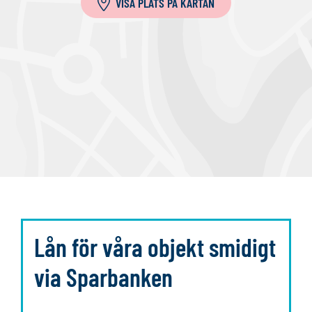
VISA PLATS PÅ KARTAN
l
a
Lån för våra objekt smidigt
via Sparbanken