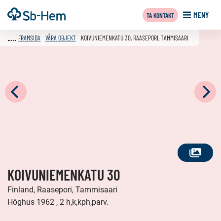
Till
Framsida
MENY
TA KONTAKT
innehållet
FRAMSIDA
VÅRA OBJEKT
KOIVUNIEMENKATU 30, RAASEPORI, TAMMISAARI
SE
KOIVUNIEMENKATU 30
ALLA
FOTON
Finland, Raasepori, Tammisaari
Höghus 1962 , 2 h,k,kph,parv.