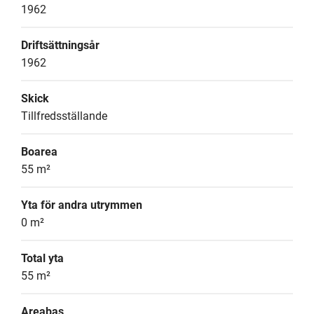
1962
Driftsättningsår
1962
Skick
Tillfredsställande
Boarea
55 m²
Yta för andra utrymmen
0 m²
Total yta
55 m²
Areabas