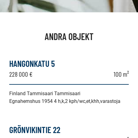
ANDRA OBJEKT
HANGONKATU 5
228 000 €
100 m²
Finland Tammisaari Tammisaari
Egnahemshus 1954 4 h,k,2 kph/wc,et,khh,varastoja
GRÖNVIKINTIE 22