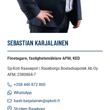
SEBASTIAN KARJALAINEN
Företagare, fastighetsmäklare AFM, KED
Sp-Koti Raasepori | Raseborgs Bostadsapotek Ab Oy
AFM
, 2580864-7
+358 440 872 800
WhatsApp
basti.karjalainen@spkoti.fi
Sb-Hem Raseborg