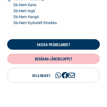
Sb-Hem Karis
Sb-Hem Ingå
Sb-Hem Hangö
Sb-Hem Kyrkslätt Kirsikka
SKICKA MEDDELANDET
BERÄKNA LÅNEBELOPPET
Dela
Dela
D
DELA OBJEKT:
på
på
e
WhatsAp
Facebook
l
a
p
e