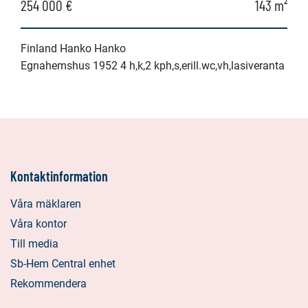
254 000 €
143 m²
Finland Hanko Hanko
Egnahemshus 1952 4 h,k,2 kph,s,erill.wc,vh,lasiveranta
Kontaktinformation
Våra mäklaren
Våra kontor
Till media
Sb-Hem Central enhet
Rekommendera