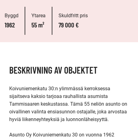
Byggd
Ytarea
Skuldfritt pris
1962
55 m²
79 000 €
BESKRIVNING AV OBJEKTET
Koivuniemenkatu 30:n ylimmässä kerroksessa 
sijaitseva kaksio tarjoaa rauhallista asumista 
Tammisaaren keskustassa. Tämä 55 neliön asunto on 
oivallinen valinta ensiasunnon ostajalle, joka arvostaa 
hyviä liikenneyhteyksiä ja luonnonläheisyyttä.

Asunto Oy Koivuniemenkatu 30 on vuonna 1962 