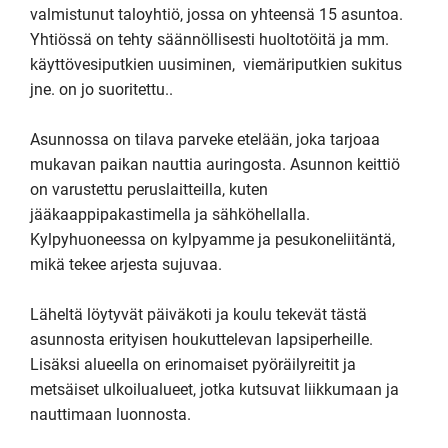
valmistunut taloyhtiö, jossa on yhteensä 15 asuntoa. 
Yhtiössä on tehty säännöllisesti huoltotöitä ja mm. 
käyttövesiputkien uusiminen,  viemäriputkien sukitus 
jne. on jo suoritettu..

Asunnossa on tilava parveke etelään, joka tarjoaa 
mukavan paikan nauttia auringosta. Asunnon keittiö 
on varustettu peruslaitteilla, kuten 
jääkaappipakastimella ja sähköhellalla. 
Kylpyhuoneessa on kylpyamme ja pesukoneliitäntä, 
mikä tekee arjesta sujuvaa.

Läheltä löytyvät päiväkoti ja koulu tekevät tästä 
asunnosta erityisen houkuttelevan lapsiperheille. 
Lisäksi alueella on erinomaiset pyöräilyreitit ja 
metsäiset ulkoilualueet, jotka kutsuvat liikkumaan ja 
nauttimaan luonnosta.
