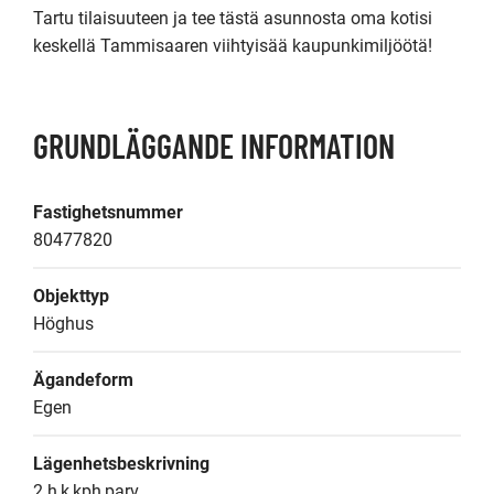
Tartu tilaisuuteen ja tee tästä asunnosta oma kotisi 
keskellä Tammisaaren viihtyisää kaupunkimiljöötä!
GRUNDLÄGGANDE INFORMATION
Fastighetsnummer
80477820
Objekttyp
Höghus
Ägandeform
Egen
Lägenhetsbeskrivning
2 h,k,kph,parv.