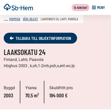
Till
Framsida
MENY
TA KONTAKT
innehållet
FRAMSIDA
VÅRA OBJEKT
LAAKSOKATU 24, LAHTI, PAAVOLA
TILLBAKA TILL OBJEKTINFORMATION
LAAKSOKATU 24
Finland, Lahti, Paavola
Höghus 2003 , k,oh,1-2mh,psh,s,eril.wc,lp
Byggd
Ytarea
Skuldfritt pris
2003
70,5 m²
194 000 €