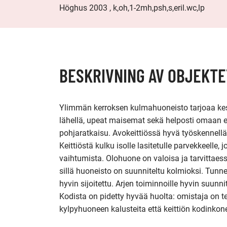
Höghus 2003 , k,oh,1-2mh,psh,s,eril.wc,lp
BESKRIVNING AV OBJEKTE
Ylimmän kerroksen kulmahuoneisto tarjoaa kes
lähellä, upeat maisemat sekä helposti omaan 
pohjaratkaisu. Avokeittiössä hyvä työskennellä 
Keittiöstä kulku isolle lasitetulle parvekkeelle
vaihtumista. Olohuone on valoisa ja tarvittaess
sillä huoneisto on suunniteltu kolmioksi. Tunn
hyvin sijoitettu. Arjen toiminnoille hyvin suunn
Kodista on pidetty hyvää huolta: omistaja on t
kylpyhuoneen kalusteita että keittiön kodinkonei