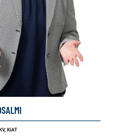
OSALMI
LKV, KiAT