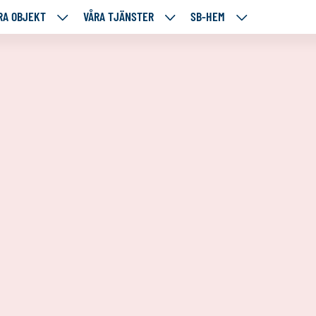
RA OBJEKT
VÅRA TJÄNSTER
SB-HEM
VÅRA
VÅRA
SB-
RE
OBJEKT
TJÄNSTER
HEM
TÅENDE
NEDANSTÅENDE
NEDANSTÅENDE
NEDANSTÅENDE
SIDOR
SIDOR
SIDOR