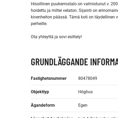
Hissillinen puukerrostalo on valmistunut v. 2003
hoidettu ja miltei velaton. Sijainti on erinoma
kivenheiton päässä. Tämä koti on täydellinen val
perheille. 

GRUNDLÄGGANDE INFORMA
Fastighetsnummer
80478049
Objekttyp
Höghus
Ägandeform
Egen