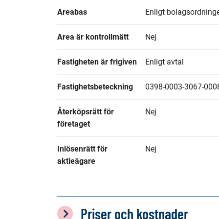
Areabas
Enligt bolagsordning
Area är kontrollmätt
Nej
Fastigheten är frigiven
Enligt avtal
Fastighetsbeteckning
0398-0003-3067-000
Återköpsrätt för 
Nej
företaget
Inlösenrätt för 
Nej
aktieägare
Priser och kostnader