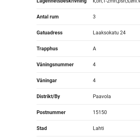
Lägenhetsbeskrivning
k,oh,1-2mh,psh,s,eril.
Antal rum
3
Gatuadress
Laaksokatu 24
Trapphus
A
Våningsnummer
4
Våningar
4
Distrikt/By
Paavola
Postnummer
15150
Stad
Lahti