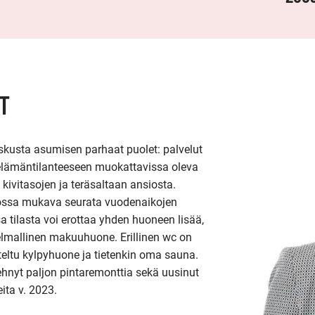
T
kusta asumisen parhaat puolet: palvelut 
elämäntilanteeseen muokattavissa oleva 
kivitasojen ja teräsaltaan ansiosta. 
, jossa mukava seurata vuodenaikojen 
a tilasta voi erottaa yhden huoneen lisää, 
elmallinen makuuhuone. Erillinen wc on 
iteltu kylpyhuone ja tietenkin oma sauna. 
ehnyt paljon pintaremonttia sekä uusinut 
ta v. 2023.
