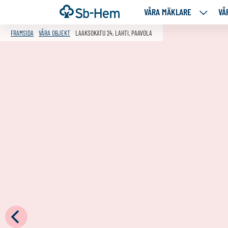
Till
Framsida
VÅRA MÄKLARE
VÅ
VÅRA
innehållet
MÄKLA
FRAMSIDA
VÅRA OBJEKT
LAAKSOKATU 24, LAHTI, PAAVOLA
NEDANS
SIDOR