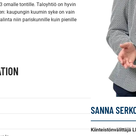
 omalle tontille. Taloyhtiö on hyvin 
inen: kaupungin kuumin syke on vain 
inta niin pariskunnille kuin pienille 
TION
SANNA SERK
Kiinteistönvälittäjä 