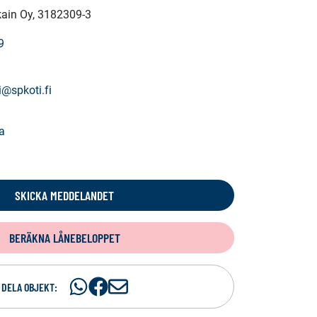
kain Oy
, 3182309-3
9
@spkoti.fi
a
SKICKA MEDDELANDET
BERÄKNA LÅNEBELOPPET
Dela
Dela
D
DELA OBJEKT:
på
på
e