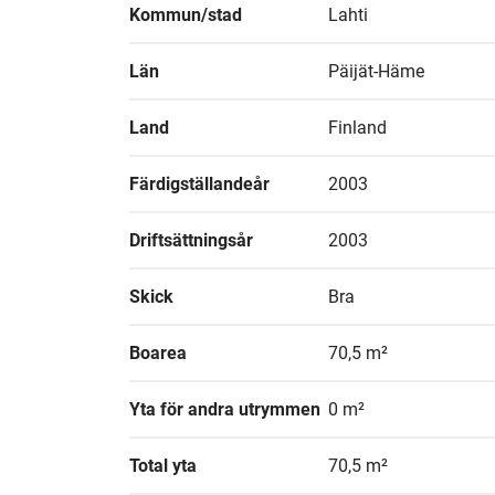
Kommun/stad
Lahti
Län
Päijät-Häme
Land
Finland
Färdigställandeår
2003
Driftsättningsår
2003
Skick
Bra
Boarea
70,5 m²
Yta för andra utrymmen
0 m²
Total yta
70,5 m²