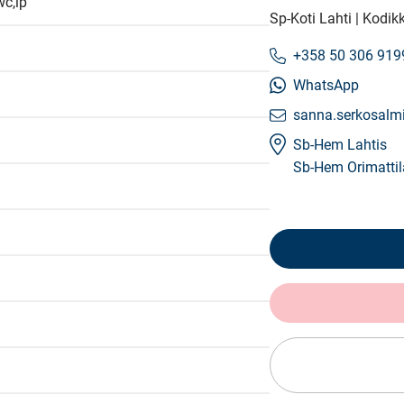
wc,lp
Sp-Koti Lahti | Kodik
+358 50 306 919
WhatsApp
sanna.serkosalmi
Sb-Hem Lahtis
Sb-Hem Orimattil