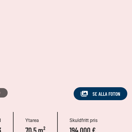
SE ALLA FOTON
d
Ytarea
Skuldfritt pris
3
70,5 m²
194 000 €