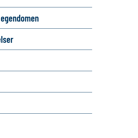
om egendomen
elser