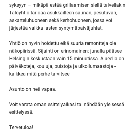
syksyyn – mikäpä estää grillaamisen siellä talvellakin. 
Taloyhtiö tarjoaa asukkailleen saunan, pesutuvan, 
askarteluhuoneen sekä kerhohuoneen, jossa voi 
järjestää vaikka lasten syntymäpäiväjuhlat.

Yhtiö on hyvin hoidettu eikä suuria remontteja ole 
näköpiirissä. Sijainti on erinomainen: junalla pääsee 
Helsingin keskustaan vain 15 minuutissa. Alueella on 
päiväkoteja, kouluja, puistoja ja ulkoilumaastoja - 
kaikkea mitä perhe tarvitsee.

Asunto on heti vapaa.

Voit varata oman esittelyaikasi tai nähdään yleisessä 
esittelyssä. 

Tervetuloa! 
