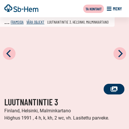
Till
Framsida
MENY
TA KONTAKT
innehållet
FRAMSIDA
VÅRA OBJEKT
LUUTNANTINTIE 3, HELSINKI, MALMINKARTANO
SE
LUUTNANTINTIE 3
ALLA
FOTON
Finland, Helsinki, Malminkartano
Höghus 1991 , 4 h, k, kh, 2 wc, vh. Lasitettu parveke.