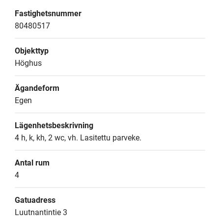
Fastighetsnummer
80480517
Objekttyp
Höghus
Ägandeform
Egen
Lägenhetsbeskrivning
4 h, k, kh, 2 wc, vh. Lasitettu parveke.
Antal rum
4
Gatuadress
Luutnantintie 3