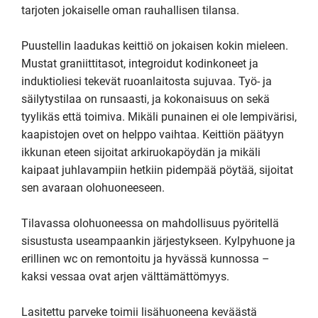
tarjoten jokaiselle oman rauhallisen tilansa.

Puustellin laadukas keittiö on jokaisen kokin mieleen. 
Mustat graniittitasot, integroidut kodinkoneet ja 
induktioliesi tekevät ruoanlaitosta sujuvaa. Työ- ja 
säilytystilaa on runsaasti, ja kokonaisuus on sekä 
tyylikäs että toimiva. Mikäli punainen ei ole lempivärisi, 
kaapistojen ovet on helppo vaihtaa. Keittiön päätyyn 
ikkunan eteen sijoitat arkiruokapöydän ja mikäli 
kaipaat juhlavampiin hetkiin pidempää pöytää, sijoitat 
sen avaraan olohuoneeseen.

Tilavassa olohuoneessa on mahdollisuus pyöritellä 
sisustusta useampaankin järjestykseen. Kylpyhuone ja 
erillinen wc on remontoitu ja hyvässä kunnossa – 
kaksi vessaa ovat arjen välttämättömyys.

Lasitettu parveke toimii lisähuoneena keväästä 