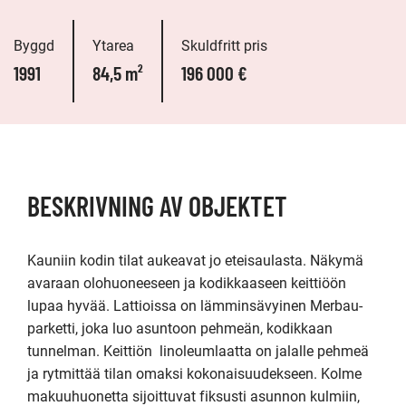
Byggd
Ytarea
Skuldfritt pris
1991
84,5 m²
196 000 €
BESKRIVNING AV OBJEKTET
Kauniin kodin tilat aukeavat jo eteisaulasta. Näkymä 
avaraan olohuoneeseen ja kodikkaaseen keittiöön 
lupaa hyvää. Lattioissa on lämminsävyinen Merbau-
parketti, joka luo asuntoon pehmeän, kodikkaan 
tunnelman. Keittiön  linoleumlaatta on jalalle pehmeä 
ja rytmittää tilan omaksi kokonaisuudekseen. Kolme 
makuuhuonetta sijoittuvat fiksusti asunnon kulmiin, 