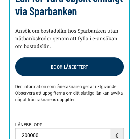
via Sparbanken
Ansök om bostadslån hos Sparbanken utan
nätbankskoder genom att fylla i e-ansökan
om bostadslån.
BE OM LÅNEOFFERT
Den information som låneräknaren ger är riktgivande.
Observera att uppgifterna om ditt slutliga lån kan avvika
något från räknarens uppgifter.
LÅNEBELOPP