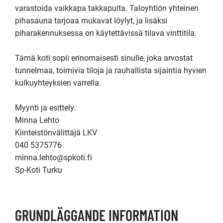
varastoida vaikkapa takkapuita. Taloyhtiön yhteinen 
pihasauna tarjoaa mukavat löylyt, ja lisäksi 
piharakennuksessa on käytettävissä tilava vinttitila.

Tämä koti sopii erinomaisesti sinulle, joka arvostat 
tunnelmaa, toimivia tiloja ja rauhallista sijaintia hyvien 
kulkuyhteyksien varrella.

Myynti ja esittely:

Minna Lehto

Kiinteistönvälittäjä LKV

040 5375776

minna.lehto@spkoti.fi

Sp-Koti Turku
GRUNDLÄGGANDE INFORMATION