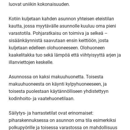
luovat uniikin kokonaisuuden.

Kotiin kuljetaan kahden asunnon yhteisen eteistilan 
kautta, jossa myytävälle asunnolle kuuluu oma pieni 
varastotila. Pohjaratkaisu on toimiva ja selkeä – 
sisäänkäynnistä saavutaan ensin keittiöön, josta 
kuljetaan edelleen olohuoneeseen. Olohuoneen 
kaakelitakka tuo sekä lämpöä että viihtyisyyttä arjen ja 
illanviettojen keskelle.

Asunnossa on kaksi makuuhuonetta. Toisesta 
makuuhuoneesta on käynti kylpyhuoneeseen, ja 
toisesta puolestaan käytännölliseen yhdistettyyn 
kodinhoito- ja vaatehuonetilaan.

Säilytys- ja harrastetilat ovat erinomaiset: 
piharakennuksessa on asunnon oma tila esimerkiksi 
polkupyörille ja toisessa varastossa on mahdollisuus 