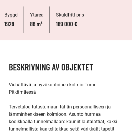
Byggd
Ytarea
Skuldfritt pris
1928
86 m²
189 000 €
BESKRIVNING AV OBJEKTET
Viehättävä ja hyväkuntoinen kolmio Turun 
Pitkämäessä

Tervetuloa tutustumaan tähän persoonalliseen ja 
lämminhenkiseen kolmioon. Asunto hurmaa 
kodikkaalla tunnelmallaan: kauniit lautalattiat, kaksi 
tunnelmallista kaakelitakkaa sekä värikkäät tapetit 