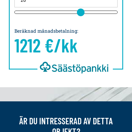
Beräknad månadsbetalning
:
1212
€/kk
ÄR DU INTRESSERAD AV DETTA
OBJEKT?