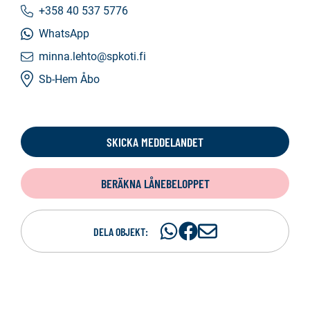
+358 40 537 5776
WhatsApp
minna.lehto@spkoti.fi
Sb-Hem Åbo
SKICKA MEDDELANDET
BERÄKNA LÅNEBELOPPET
Dela
Dela
D
DELA OBJEKT:
på
på
e
WhatsAp
Facebook
l
a
p