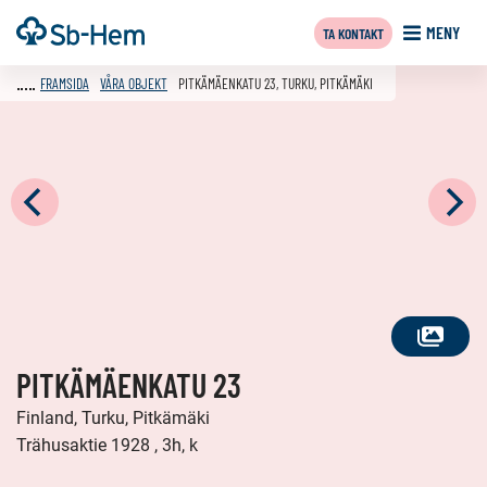
Till
Framsida
MENY
TA KONTAKT
innehållet
FRAMSIDA
VÅRA OBJEKT
PITKÄMÄENKATU 23, TURKU, PITKÄMÄKI
SE
PITKÄMÄENKATU 23
ALLA
FOTON
Finland, Turku, Pitkämäki
Trähusaktie 1928 , 3h, k