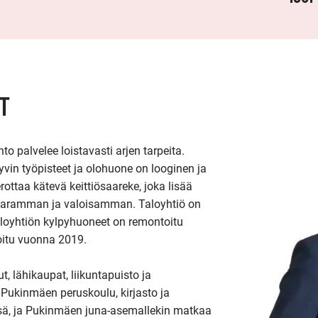
T
to palvelee loistavasti arjen tarpeita. 
n työpisteet ja olohuone on looginen ja 
rottaa kätevä keittiösaareke, joka lisää 
ta avaramman ja valoisamman. Taloyhtiö on 
Taloyhtiön kylpyhuoneet on remontoitu 
itu vuonna 2019. 

t, lähikaupat, liikuntapuisto ja 
Pukinmäen peruskoulu, kirjasto ja 
ssä, ja Pukinmäen juna-asemallekin matkaa 