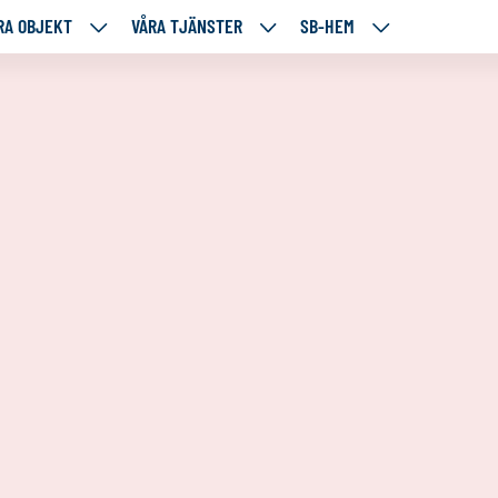
RA OBJEKT
VÅRA TJÄNSTER
SB-HEM
VÅRA
VÅRA
SB-
RE
OBJEKT
TJÄNSTER
HEM
TÅENDE
NEDANSTÅENDE
NEDANSTÅENDE
NEDANSTÅENDE
SIDOR
SIDOR
SIDOR