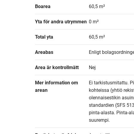
Boarea
60,5 m²
Yta för andra utrymmen
0 m²
Total yta
60,5 m²
Areabas
Enligt bolagsordninge
Area är kontrollmätt
Nej
Mer information om 
Ei tarkistusmitattu. P
arean
kohteissa (yhtiö reki
olennaisestikin asuin
standardien (SFS 513
pinta-alasta. Pinta-al
suurempi.