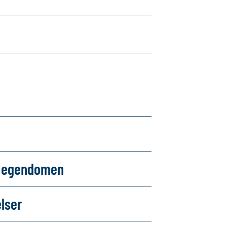
om egendomen
elser