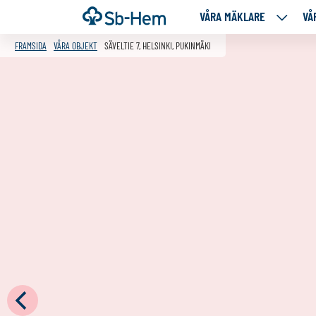
Till
Framsida
VÅRA MÄKLARE
VÅ
VÅRA
innehållet
MÄKLA
FRAMSIDA
VÅRA OBJEKT
SÄVELTIE 7, HELSINKI, PUKINMÄKI
NEDANS
SIDOR