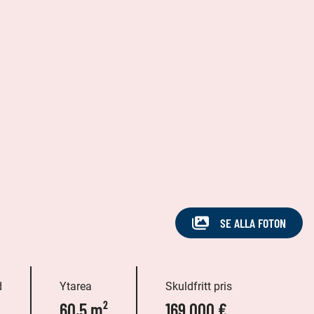
SE ALLA FOTON
d
Ytarea
Skuldfritt pris
60,5 m²
169 000 €