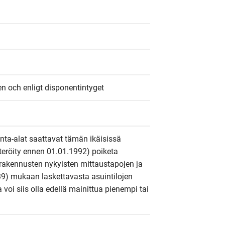
n och enligt disponentintyget
inta-alat saattavat tämän ikäisissä 
steröity ennen 01.01.1992) poiketa 
rakennusten nykyisten mittaustapojen ja 
9) mukaan laskettavasta asuintilojen 
a voi siis olla edellä mainittua pienempi tai 