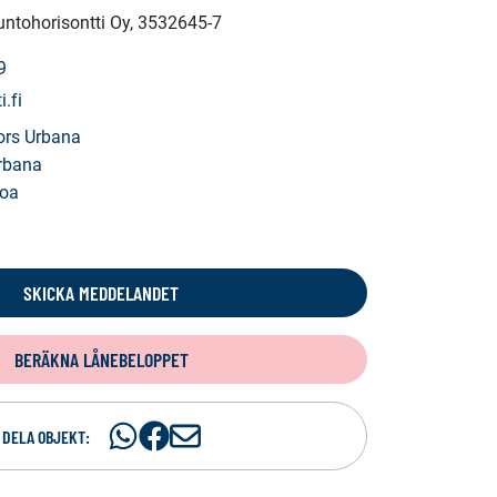
untohorisontti Oy
, 3532645-7
9
i.fi
ors Urbana
rbana
loa
SKICKA MEDDELANDET
BERÄKNA LÅNEBELOPPET
Dela
Dela
D
DELA OBJEKT:
på
på
e
WhatsAp
Facebook
l