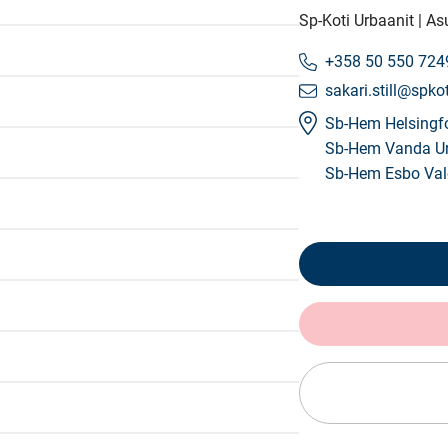
Sp-Koti Urbaanit | As
+358 50 550 724
sakari.still@spkot
Sb-Hem Helsingf
Sb-Hem Vanda U
Sb-Hem Esbo Va