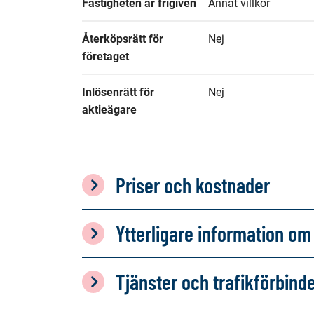
Fastigheten är frigiven
Annat villkor
Återköpsrätt för 
Nej
företaget
Inlösenrätt för 
Nej
aktieägare
Priser och kostnader
Ytterligare information 
Tjänster och trafikförbind