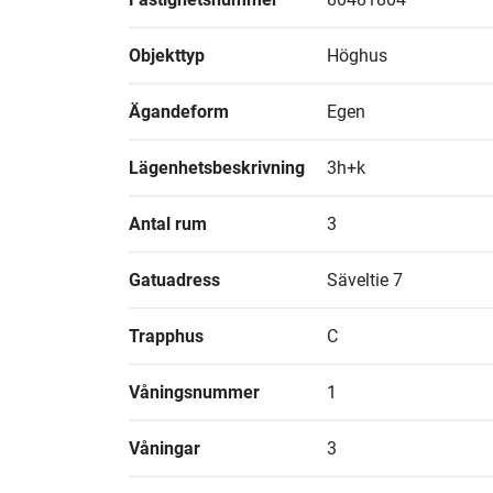
Objekttyp
Höghus
Ägandeform
Egen
Lägenhetsbeskrivning
3h+k
Antal rum
3
Gatuadress
Säveltie 7
Trapphus
C
Våningsnummer
1
Våningar
3