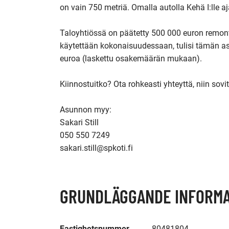
on vain 750 metriä. Omalla autolla Kehä I:lle aj
Taloyhtiössä on päätetty 500 000 euron remonttil
käytettään kokonaisuudessaan, tulisi tämän as
euroa (laskettu osakemäärän mukaan).

Kiinnostuitko? Ota rohkeasti yhteyttä, niin sovi
Asunnon myy:

Sakari Still

050 550 7249

sakari.still@spkoti.fi
GRUNDLÄGGANDE INFORMA
Fastighetsnummer
80481804