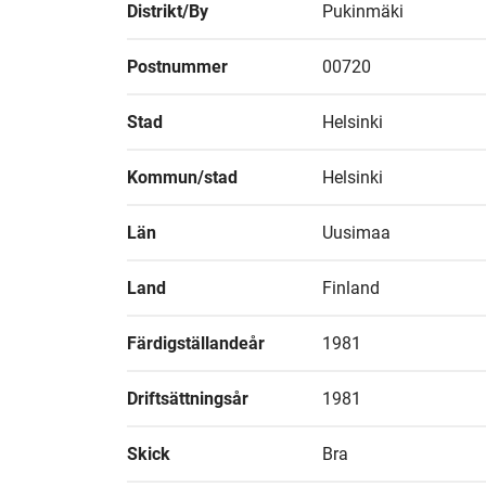
Distrikt/By
Pukinmäki
Postnummer
00720
Stad
Helsinki
Kommun/stad
Helsinki
Län
Uusimaa
Land
Finland
Färdigställandeår
1981
Driftsättningsår
1981
Skick
Bra