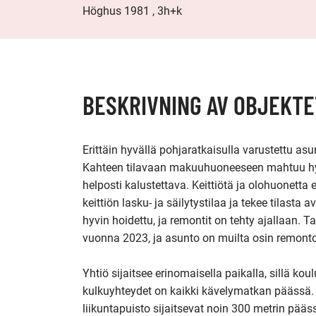
Höghus 1981 , 3h+k
BESKRIVNING AV OBJEKTE
Erittäin hyvällä pohjaratkaisulla varustettu asun
Kahteen tilavaan makuuhuoneeseen mahtuu hyvi
helposti kalustettava. Keittiötä ja olohuonetta e
keittiön lasku- ja säilytystilaa ja tekee tilas
hyvin hoidettu, ja remontit on tehty ajallaan. 
vuonna 2023, ja asunto on muilta osin remonto
Yhtiö sijaitsee erinomaisella paikalla, sillä koulu
kulkuyhteydet on kaikki kävelymatkan päässä. 
liikuntapuisto sijaitsevat noin 300 metrin pää