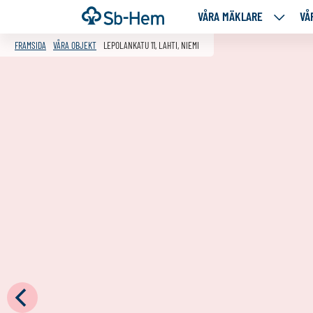
Till
Framsida
VÅRA MÄKLARE
VÅ
VÅRA
innehållet
MÄKLA
FRAMSIDA
VÅRA OBJEKT
LEPOLANKATU 11, LAHTI, NIEMI
NEDANS
SIDOR