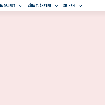
RA OBJEKT
VÅRA TJÄNSTER
SB-HEM
VÅRA
VÅRA
SB-
RE
OBJEKT
TJÄNSTER
HEM
TÅENDE
NEDANSTÅENDE
NEDANSTÅENDE
NEDANSTÅENDE
SIDOR
SIDOR
SIDOR