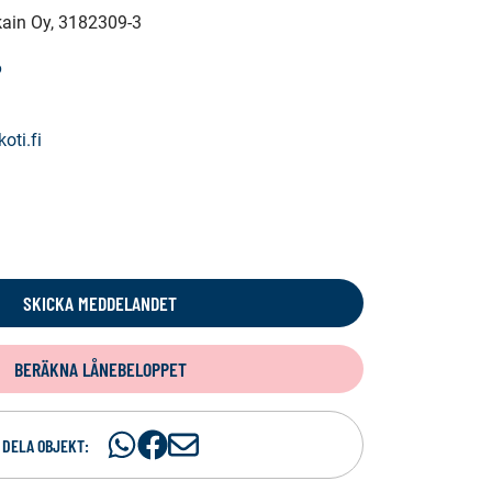
kain Oy
, 3182309-3
6
oti.fi
SKICKA MEDDELANDET
BERÄKNA LÅNEBELOPPET
Dela
Dela
D
DELA OBJEKT:
på
på
e