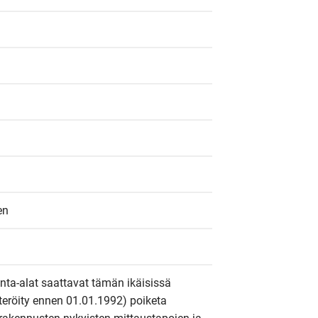
en
inta-alat saattavat tämän ikäisissä 
steröity ennen 01.01.1992) poiketa 