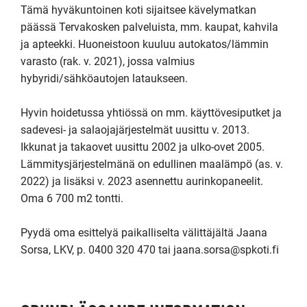
Tämä hyväkuntoinen koti sijaitsee kävelymatkan 
päässä Tervakosken palveluista, mm. kaupat, kahvila 
ja apteekki. Huoneistoon kuuluu autokatos/lämmin 
varasto (rak. v. 2021), jossa valmius 
hybyridi/sähköautojen lataukseen.

Hyvin hoidetussa yhtiössä on mm. käyttövesiputket ja 
sadevesi- ja salaojajärjestelmät uusittu v. 2013. 
Ikkunat ja takaovet uusittu 2002 ja ulko-ovet 2005. 
Lämmitysjärjestelmänä on edullinen maalämpö (as. v. 
2022) ja lisäksi v. 2023 asennettu aurinkopaneelit. 
Oma 6 700 m2 tontti.

Pyydä oma esittelyä paikalliselta välittäjältä Jaana 
Sorsa, LKV, p. 0400 320 470 tai jaana.sorsa@spkoti.fi