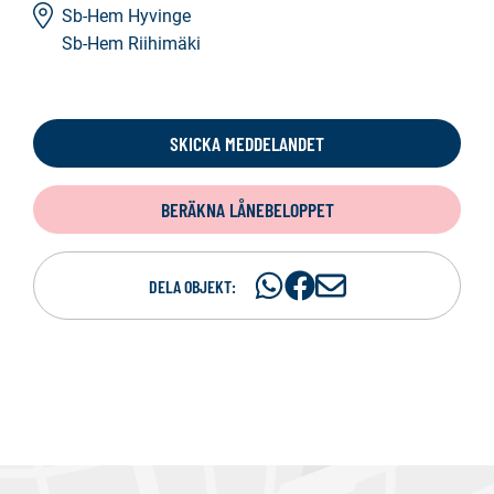
Sb-Hem Hyvinge
Sb-Hem Riihimäki
SKICKA MEDDELANDET
BERÄKNA LÅNEBELOPPET
Dela
Dela
D
DELA OBJEKT:
på
på
e
WhatsAp
Facebook
l
a
p
e
r
e