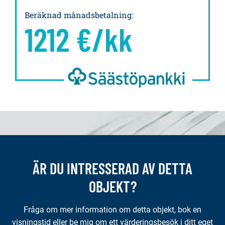
Beräknad månadsbetalning
:
1212
€/kk
ÄR DU INTRESSERAD AV DETTA
OBJEKT?
Fråga om mer information om detta objekt, bok en
visningstid eller be mig om ett värderingsbesök i ditt eget