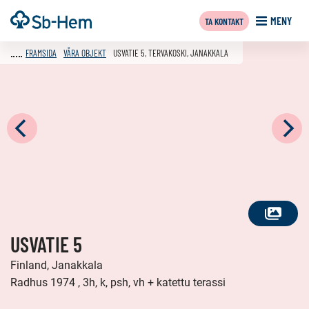
Till
Framsida
MENY
TA KONTAKT
innehållet
FRAMSIDA
VÅRA OBJEKT
USVATIE 5, TERVAKOSKI, JANAKKALA
SE
USVATIE 5
ALLA
FOTON
Finland, Janakkala
Radhus 1974 , 3h, k, psh, vh + katettu terassi