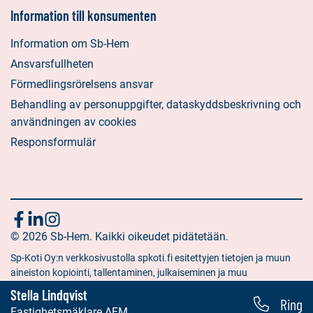
Information till konsumenten
Information om Sb-Hem
Ansvarsfullheten
Förmedlingsrörelsens ansvar
Behandling av personuppgifter, dataskyddsbeskrivning och
användningen av cookies
Responsformulär
Följ
Sociala
Sociala
Sociala
media:
© 2026 Sb-Hem. Kaikki oikeudet pidätetään.
media:
media:
oss
facebook
linkedin
instagram
Sp-Koti Oy:n verkkosivustolla spkoti.fi esitettyjen tietojen ja muun
aineiston kopiointi, tallentaminen, julkaiseminen ja muu
hyödyntäminen muuhun kuin yksityiseen tarkoitukseen on kielletty
Stella Lindqvist
Ring
ilman Sp-Koti Oy:n antamaa kirjallista lupaa.
Fastighetsmäklare AFM