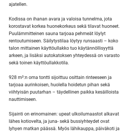
ajatellen.

Kodissa on ihanan avara ja valoisa tunnelma, jota 
korostavat korkea huonekorkeus sekä tilavat huoneet. 
Puulämmitteinen sauna tarjoaa pehmeät löylyt 
rentoutumiseen. Säilytystilaa löytyy runsaasti – koko 
talon mittainen käyttöullakko tuo käytännöllisyyttä 
arkeen, ja lisäksi autokatoksen yhteydessä on varasto 
sekä toinen käyttöullakkotila.

928 m²:n oma tontti sijoittuu osittain rinteeseen ja 
tarjoaa aurinkoisen, huolella hoidetun pihan sekä 
viihtyisän puutarhan – täydellinen paikka kesäilloista 
nauttimiseen.

Sijainti on erinomainen: upeat ulkoilumaastot alkavat 
lähes kotiovelta, ja juna- sekä bussiyhteydet ovat 
lyhyen matkan päässä. Myös lähikauppa, päiväkoti ja 