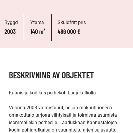
Byggd
Ytarea
Skuldfritt pris
2003
140 m²
486 000 €
BESKRIVNING AV OBJEKTET
Kaunis ja kodikas perhekoti Laajakalliolla

Vuonna 2003 valmistunut, neljän makuuhuoneen 
omakotitalo tarjoaa viihtyisää ja toimivaa asumista 
isommallekin perheelle. Laadukkaan Kannustalojen 
kodin pohjaratkaisu on suunniteltu arjen sujuvuutta 