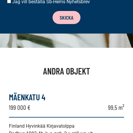
Jag vill beställa Sb-Hems Nyhetsbrev
BESTÄLLA
NYHETSBREV
SKICKA
ANDRA OBJEKT
MÄENKATU 4
199 000 €
99,5 m²
Finland Hyvinkää Kirjavatolppa