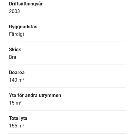
Driftsättningsår
2003
Byggnadsfas
Färdigt
Skick
Bra
Boarea
140 m²
Yta för andra utrymmen
15 m²
Total yta
155 m²