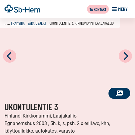
Till
Framsida
MENY
TA KONTAKT
innehållet
FRAMSIDA
VÅRA OBJEKT
UKONTULENTIE 3, KIRKKONUMMI, LAAJAKALLIO
SE
UKONTULENTIE 3
ALLA
FOTON
Finland, Kirkkonummi, Laajakallio
Egnahemshus 2003 , 5h, k, s, psh, 2 x erill.wc, khh,
käyttöullakko, autokatos, varasto