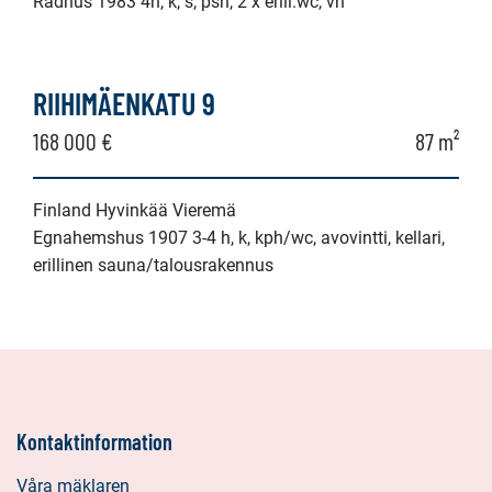
Radhus 1983 4h, k, s, psh, 2 x erill.wc, vh
RIIHIMÄENKATU 9
168 000 €
87 m²
Finland Hyvinkää Vieremä
Egnahemshus 1907 3-4 h, k, kph/wc, avovintti, kellari,
erillinen sauna/talousrakennus
Kontaktinformation
Våra mäklaren