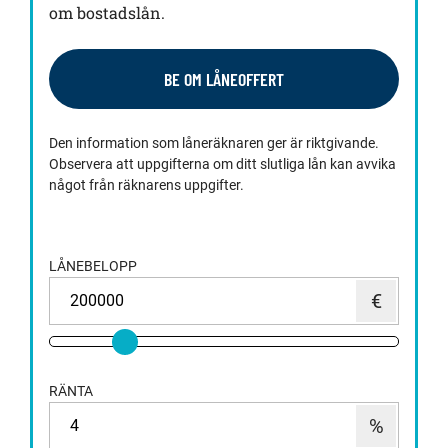
om bostadslån.
BE OM LÅNEOFFERT
Den information som låneräknaren ger är riktgivande.
Observera att uppgifterna om ditt slutliga lån kan avvika
något från räknarens uppgifter.
LÅNEBELOPP
RÄNTA