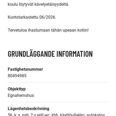
koulu löytyvät kävelyetäisyydeltä.

Kuntotarkastettu 06/2026.

Tervetuloa ihastumaan tähän upeaan kotiin!
GRUNDLÄGGANDE INFORMATION
Fastighetsnummer
80494985
Objekttyp
Egnahemshus
Lägenhetsbeskrivning
5h, k, s, psh, 2 x erill.wc, khh, käyttöullakko, autokatos, 