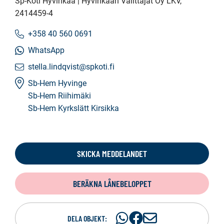
Sp-Koti Hyvinkää | Hyvinkään Välittäjät Oy LKV
,
2414459-4
+358 40 560 0691
WhatsApp
stella.lindqvist@spkoti.fi
Sb-Hem Hyvinge
Sb-Hem Riihimäki
Sb-Hem Kyrkslätt Kirsikka
SKICKA MEDDELANDET
BERÄKNA LÅNEBELOPPET
Dela
Dela
D
DELA OBJEKT: