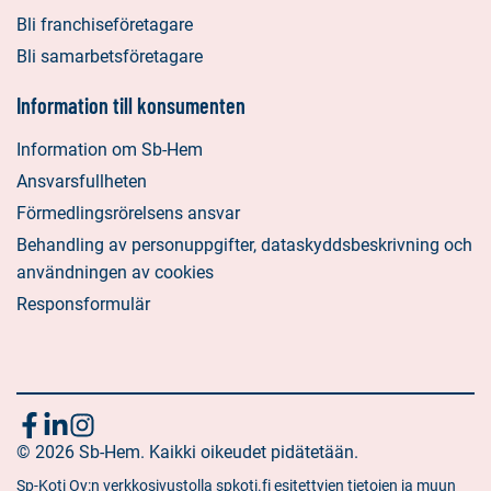
Bli franchiseföretagare
Bli samarbetsföretagare
Information till konsumenten
Information om Sb-Hem
Ansvarsfullheten
Förmedlingsrörelsens ansvar
Behandling av personuppgifter, dataskyddsbeskrivning och
användningen av cookies
Responsformulär
Följ
Sociala
Sociala
Sociala
media:
© 2026 Sb-Hem. Kaikki oikeudet pidätetään.
media:
media:
oss
facebook
linkedin
instagram
Sp-Koti Oy:n verkkosivustolla spkoti.fi esitettyjen tietojen ja muun