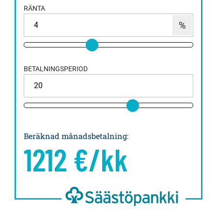
RÄNTA
BETALNINGSPERIOD
Beräknad månadsbetalning
:
1212
€/kk