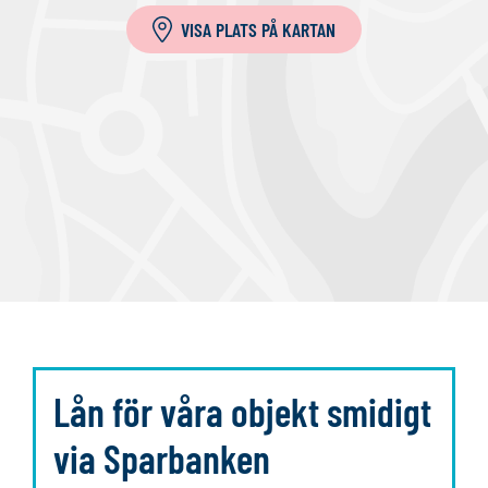
l
VISA PLATS PÅ KARTAN
l
a
Lån för våra objekt smidigt
via Sparbanken