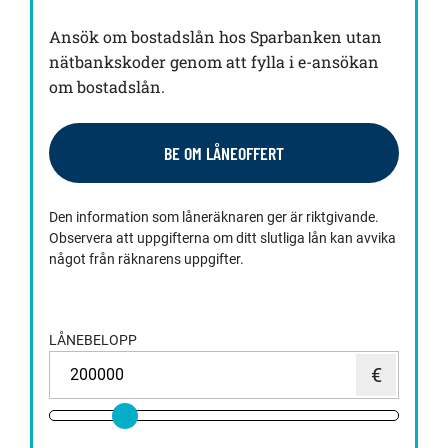
Ansök om bostadslån hos Sparbanken utan
nätbankskoder genom att fylla i e-ansökan
om bostadslån.
BE OM LÅNEOFFERT
Den information som låneräknaren ger är riktgivande.
Observera att uppgifterna om ditt slutliga lån kan avvika
något från räknarens uppgifter.
LÅNEBELOPP