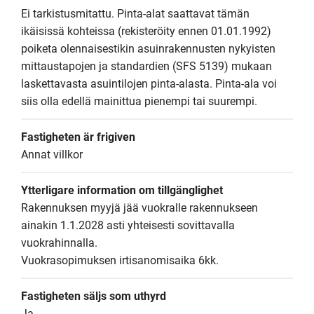
Ei tarkistusmitattu. Pinta-alat saattavat tämän 
ikäisissä kohteissa (rekisteröity ennen 01.01.1992) 
poiketa olennaisestikin asuinrakennusten nykyisten 
mittaustapojen ja standardien (SFS 5139) mukaan 
laskettavasta asuintilojen pinta-alasta. Pinta-ala voi 
siis olla edellä mainittua pienempi tai suurempi.
Fastigheten är frigiven
Annat villkor
Ytterligare information om tillgänglighet
Rakennuksen myyjä jää vuokralle rakennukseen 
ainakin 1.1.2028 asti yhteisesti sovittavalla 
vuokrahinnalla.

Vuokrasopimuksen irtisanomisaika 6kk.
Fastigheten säljs som uthyrd
Ja