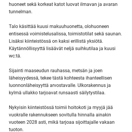
huoneet sekä korkeat katot luovat ilmavan ja avaran 
tunnelman.

Talo käsittää kuusi makuuhuonetta, olohuoneen 
entisessä voimistelusalissa, toimistotilat sekä saunan. 
Lisäksi kiinteistössä on kaksi erillistä yksiötä. 
Käytännöllisyyttä lisäävät neljä suihkutilaa ja kuusi 
wc:tä.

Sijainti maaseudun rauhassa, metsän ja joen 
läheisyydessä, tekee tästä kohteesta ihanteellisen 
luonnonläheisyyttä arvostavalle. Ulkorakennus ja 
kylmä ullakko tarjoavat runsaasti säilytystilaa.

Nykyisin kiinteistössä toimii hoitokoti ja myyjä jää 
vuokralle rakennukseen sovitulla hinnalla ainakin 
vuoteen 2028 asti, mikä tarjoaa sijoittajalle vakaan 
tuoton.
