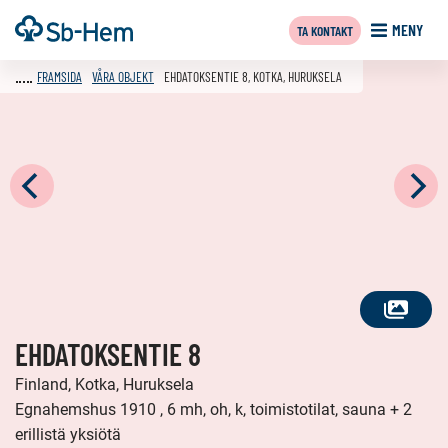
Till
Framsida
MENY
TA KONTAKT
innehållet
FRAMSIDA
VÅRA OBJEKT
EHDATOKSENTIE 8, KOTKA, HURUKSELA
SE
EHDATOKSENTIE 8
ALLA
FOTON
Finland, Kotka, Huruksela
Egnahemshus 1910 , 6 mh, oh, k, toimistotilat, sauna + 2
erillistä yksiötä