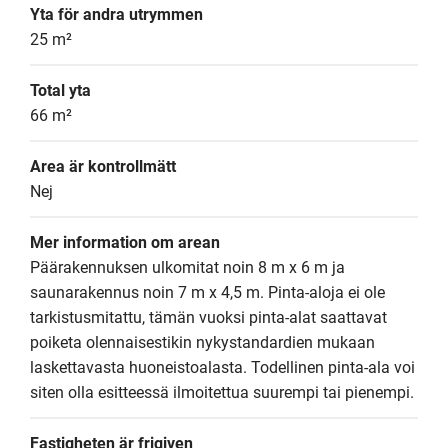
Yta för andra utrymmen
25 m²
Total yta
66 m²
Area är kontrollmätt
Nej
Mer information om arean
Päärakennuksen ulkomitat noin 8 m x 6 m ja 
saunarakennus noin 7 m x 4,5 m. Pinta-aloja ei ole 
tarkistusmitattu, tämän vuoksi pinta-alat saattavat 
poiketa olennaisestikin nykystandardien mukaan 
laskettavasta huoneistoalasta. Todellinen pinta-ala voi 
siten olla esitteessä ilmoitettua suurempi tai pienempi.
Fastigheten är frigiven