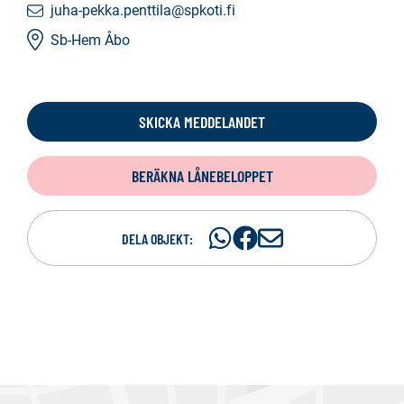
juha-pekka.penttila@spkoti.fi
Sb-Hem Åbo
SKICKA MEDDELANDET
BERÄKNA LÅNEBELOPPET
Dela
Dela
D
DELA OBJEKT:
på
på
e
WhatsAp
Facebook
l
a
p
e
r
e