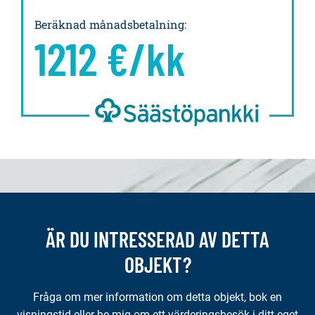
Beräknad månadsbetalning
:
1212
€/kk
ÄR DU INTRESSERAD AV DETTA
OBJEKT?
Fråga om mer information om detta objekt, bok en
visningstid eller be mig om ett värderingsbesök i ditt eget