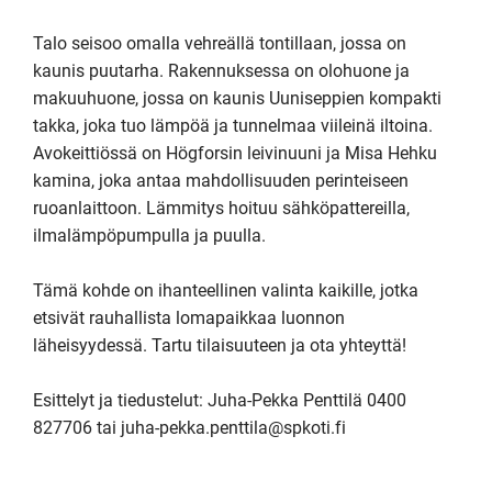
Talo seisoo omalla vehreällä tontillaan, jossa on 
kaunis puutarha. Rakennuksessa on olohuone ja 
makuuhuone, jossa on kaunis Uuniseppien kompakti 
takka, joka tuo lämpöä ja tunnelmaa viileinä iltoina. 
Avokeittiössä on Högforsin leivinuuni ja Misa Hehku 
kamina, joka antaa mahdollisuuden perinteiseen 
ruoanlaittoon. Lämmitys hoituu sähköpattereilla, 
ilmalämpöpumpulla ja puulla. 

Tämä kohde on ihanteellinen valinta kaikille, jotka 
etsivät rauhallista lomapaikkaa luonnon 
läheisyydessä. Tartu tilaisuuteen ja ota yhteyttä!

Esittelyt ja tiedustelut: Juha-Pekka Penttilä 0400 