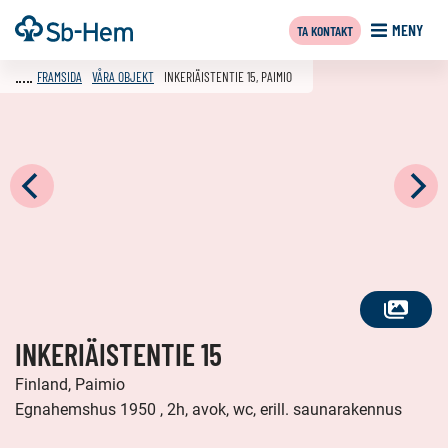
Till
Framsida
MENY
TA KONTAKT
innehållet
FRAMSIDA
VÅRA OBJEKT
INKERIÄISTENTIE 15, PAIMIO
SE
INKERIÄISTENTIE 15
ALLA
FOTON
Finland, Paimio
Egnahemshus 1950 , 2h, avok, wc, erill. saunarakennus