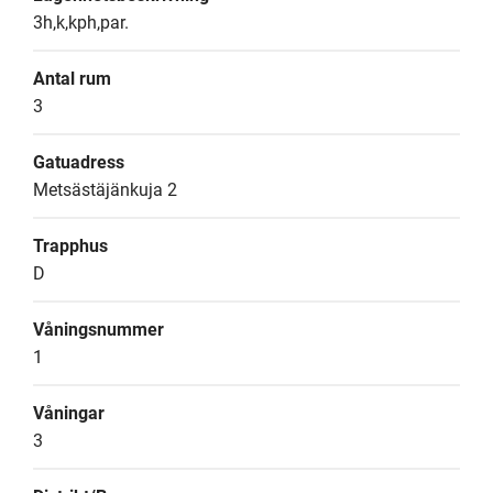
3h,k,kph,par.
Antal rum
3
Gatuadress
Metsästäjänkuja 2
Trapphus
D
Våningsnummer
1
Våningar
3