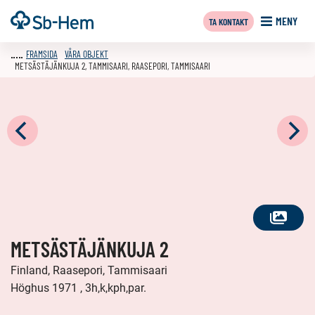
Till
Framsida
MENY
TA KONTAKT
innehållet
FRAMSIDA
VÅRA OBJEKT
METSÄSTÄJÄNKUJA 2, TAMMISAARI, RAASEPORI, TAMMISAARI
SE
METSÄSTÄJÄNKUJA 2
ALLA
FOTON
Finland, Raasepori, Tammisaari
Höghus 1971 , 3h,k,kph,par.