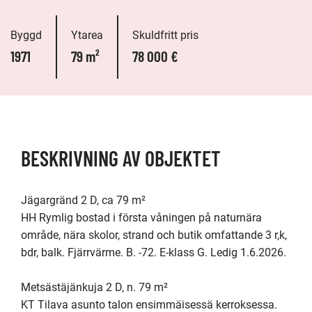
Byggd
Ytarea
Skuldfritt pris
1971
79 m²
78 000 €
BESKRIVNING AV OBJEKTET
Jägargränd 2 D, ca 79 m²

HH Rymlig bostad i första våningen på naturnära 
område, nära skolor, strand och butik omfattande 3 r,k, 
bdr, balk. Fjärrvärme. B. -72. E-klass G. Ledig 1.6.2026. 

Metsästäjänkuja 2 D, n. 79 m²

KT Tilava asunto talon ensimmäisessä kerroksessa. 