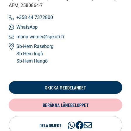
AFM
, 2580864-7
+358 44 7372800
WhatsApp
maria.werner@spkoti.fi
Sb-Hem Raseborg
Sb-Hem Ingå
Sb-Hem Hangö
SKICKA MEDDELANDET
BERÄKNA LÅNEBELOPPET
Dela
Dela
D
DELA OBJEKT: