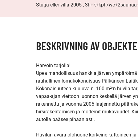
Stuga eller villa 2005 , 3h+k+kph/wc+2sauna
BESKRIVNING AV OBJEKTE
Harvoin tarjolla!

Upea mahdollisuus hankkia järven ympäröimä 
rauhallinen lomakokonaisuus Pälkäneen Laitikka
Kokonaisuuteen kuuluva n. 100 m²:n huvila tarj
vapaa-ajan viettoon luonnon keskellä järven y
rakennettu ja vuonna 2005 laajennettu päärake
hirsirakentamisen ja modernit mukavuudet. Kiint
autolla pääsee pihaan asti.

Huvilan avara olohuone korkeine kattoineen ja