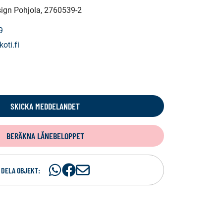
sign Pohjola
, 2760539-2
9
oti.fi
SKICKA MEDDELANDET
BERÄKNA LÅNEBELOPPET
Dela
Dela
D
DELA OBJEKT:
på
på
e
WhatsAp
Facebook
l
a
p