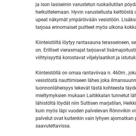
ja ison lasiseinin varustetun ruokailutilan p
herkuttelemaan. Hyvin varustellusta keittiöstä o
upeat näkymät ympäröivään vesistöön. Lisäksi pi
tarjoaa erinomaiset puitteet myös ulkona kokkail
Kiinteistöltä löytyy rantasauna terasseineen, 
on. Erilliset vierasmajat tarjoavat lisämajoitust
viihtyisyyttä korostavat viljelylaatikot ja istutu
Kiinteistöllä on omaa rantaviivaa n. 460m , jo
vesistöstä nauttimiseen lähes joka ilmansuunna
luonnonläheisyys tekevät tästä kohteesta täydel
mieltymyksien mukaan Laitikkalan tunnetut lähit
lähistöltä löydät niin Suttisen marjatilan, Heik
kuin myös läpi vuoden palvelevan Rönnvikin vii
palvelut ovat kuitenkin vain lyhyen ajomatkan pä
saavutettavissa.
