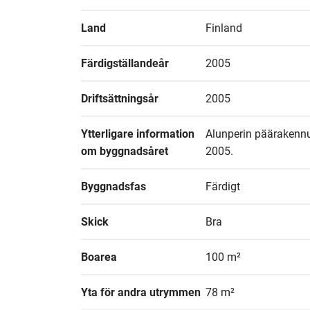
Land
Finland
Färdigställandeår
2005
Driftsättningsår
2005
Ytterligare information 
Alunperin päärakennus
om byggnadsåret
2005.
Byggnadsfas
Färdigt
Skick
Bra
Boarea
100 m²
Yta för andra utrymmen
78 m²