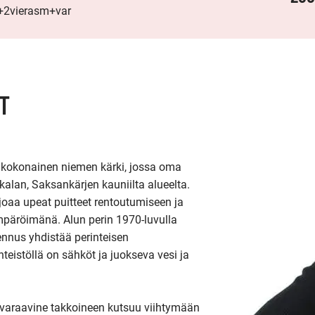
a+2vierasm+var
T
kokonainen niemen kärki, jossa oma 
lan, Saksankärjen kauniilta alueelta. 
oaa upeat puitteet rentoutumiseen ja 
mpäröimänä. Alun perin 1970-luvulla 
nnus yhdistää perinteisen 
eistöllä on sähköt ja juokseva vesi ja 
 varaavine takkoineen kutsuu viihtymään 