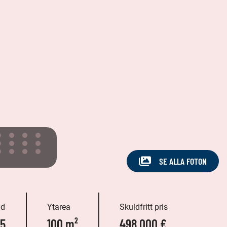
SE ALLA FOTON
gd
Ytarea
Skuldfritt pris
5
100 m²
498 000 €