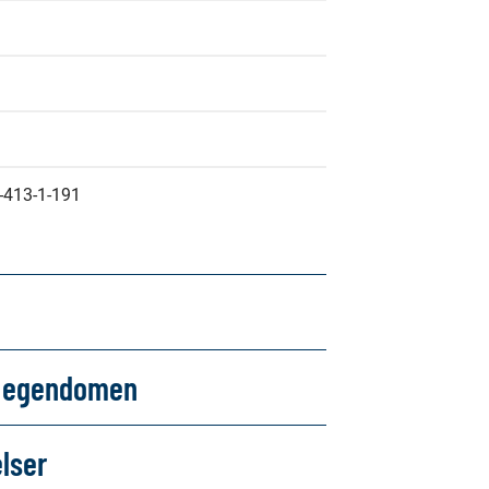
-413-1-191
om egendomen
elser