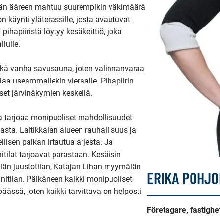
öydän ääreen mahtuu suurempikin väkimäärä 
n käynti yläterassille, josta avautuvat 
hapiiristä löytyy kesäkeittiö, joka 
ulle.

sekä vanha savusauna, joten valinnanvaraa 
ilaa useammallekin vieraalle. Pihapiirin 
kset järvinäkymien keskellä.

ka tarjoaa monipuoliset mahdollisuudet 
sta. Laitikkalan alueen rauhallisuus ja 
lisen paikan irtautua arjesta. Ja 
ilat tarjoavat parastaan. Kesäisin 
kilän juustotilan, Katajan Lihan myymälän 
ERIKA POHJO
nitilan. Pälkäneen kaikki monipuoliset 
ässä, joten kaikki tarvittava on helposti 
Företagare, fastigh