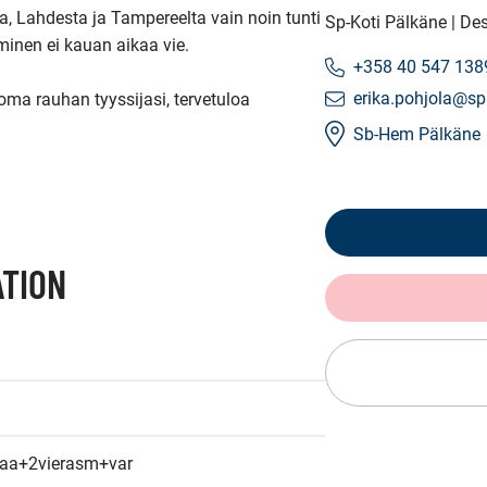
 Lahdesta ja Tampereelta vain noin tunti 
Sp-Koti Pälkäne | De
minen ei kauan aikaa vie.

+358 40 547 138
erika.pohjola@spk
oma rauhan tyyssijasi, tervetuloa 
Sb-Hem Pälkäne
TION
aa+2vierasm+var