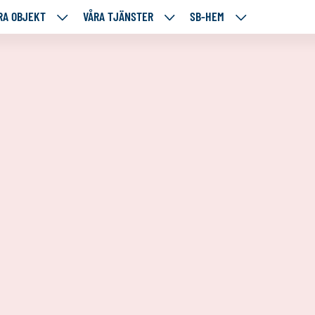
RA OBJEKT
VÅRA TJÄNSTER
SB-HEM
VÅRA
VÅRA
SB-
RE
OBJEKT
TJÄNSTER
HEM
TÅENDE
NEDANSTÅENDE
NEDANSTÅENDE
NEDANSTÅENDE
SIDOR
SIDOR
SIDOR