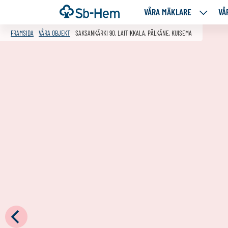
Till
Framsida
VÅRA MÄKLARE
VÅ
VÅRA
innehållet
MÄKLA
FRAMSIDA
VÅRA OBJEKT
SAKSANKÄRKI 90, LAITIKKALA, PÄLKÄNE, KUISEMA
NEDANS
SIDOR