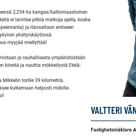
eensä 2,254 ha kangas/kalliomaastoinen 
eitä ei tarvitse pitkiä matkoja ajella, koska 
ppeenranta) ja itäosaltaan entiseen 
kyisin yksityiskäytössä.

ous myyjää miellyttää!

mistaan ja rauhallisesta ympäristöstään. 
kiireitä ja nauttia mökkeilystä Etelä-
Mikkelin torille 39 kilometriä. 

ääsee kulkemaan helposti mökille.

!

VALTTERI VÄ
Fastighetsmäklare A