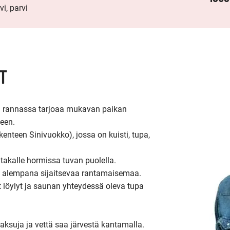
vi, parvi
T
n rannassa tarjoaa mukavan paikan 
en. 

teen Sinivuokko), jossa on kuisti, tupa, 
kalle hormissa tuvan puolella.

la alempana sijaitsevaa rantamaisemaa.

löylyt ja saunan yhteydessä oleva tupa 
aksuja ja vettä saa järvestä kantamalla.
