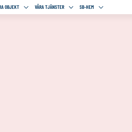
RA OBJEKT
VÅRA TJÄNSTER
SB-HEM
VÅRA
VÅRA
SB-
RE
OBJEKT
TJÄNSTER
HEM
TÅENDE
NEDANSTÅENDE
NEDANSTÅENDE
NEDANSTÅENDE
SIDOR
SIDOR
SIDOR