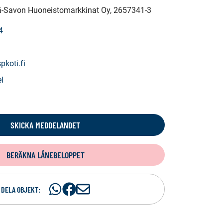
elä-Savon Huoneistomarkkinat Oy
, 2657341-3
4
pkoti.fi
l
SKICKA MEDDELANDET
BERÄKNA LÅNEBELOPPET
Dela
Dela
D
DELA OBJEKT:
på
på
e
WhatsAp
Facebook
l