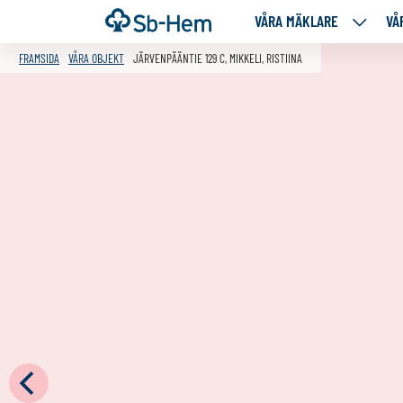
Till
Framsida
VÅRA MÄKLARE
VÅ
VÅRA
innehållet
MÄKLA
FRAMSIDA
VÅRA OBJEKT
JÄRVENPÄÄNTIE 129 C, MIKKELI, RISTIINA
NEDANS
SIDOR