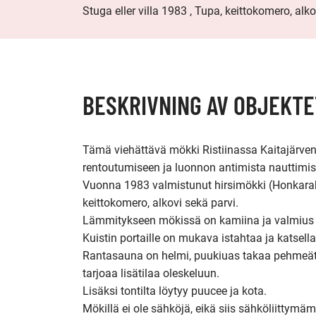
Stuga eller villa 1983 , Tupa, keittokomero, alko
BESKRIVNING AV OBJEKTE
Tämä viehättävä mökki Ristiinassa Kaitajärve
rentoutumiseen ja luonnon antimista nauttimise
Vuonna 1983 valmistunut hirsimökki (Honkaraken
keittokomero, alkovi sekä parvi. 

Lämmitykseen mökissä on kamiina ja valmius ta
Kuistin portaille on mukava istahtaa ja katsel
Rantasauna on helmi, puukiuas takaa pehmeät 
tarjoaa lisätilaa oleskeluun. 

Lisäksi tontilta löytyy puucee ja kota. 

Mökillä ei ole sähköjä, eikä siis sähköliittymäm