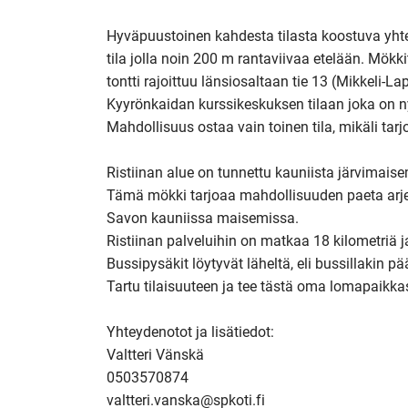
Hyväpuustoinen kahdesta tilasta koostuva yht
tila jolla noin 200 m rantaviivaa etelään. Mökkit
tontti rajoittuu länsiosaltaan tie 13 (Mikkeli-La
Kyyrönkaidan kurssikeskuksen tilaan joka on ny
Mahdollisuus ostaa vain toinen tila, mikäli tarj
Ristiinan alue on tunnettu kauniista järvimaise
Tämä mökki tarjoaa mahdollisuuden paeta arjen 
Savon kauniissa maisemissa. 

Ristiinan palveluihin on matkaa 18 kilometriä ja 
Bussipysäkit löytyvät läheltä, eli bussillakin p
Tartu tilaisuuteen ja tee tästä oma lomapaikkasi
Yhteydenotot ja lisätiedot:

Valtteri Vänskä

0503570874
