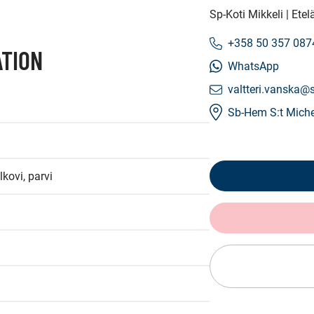
Sp-Koti Mikkeli | Et
+358 50 357 087
TION
WhatsApp
valtteri.vanska@s
Sb-Hem S:t Miche
kovi, parvi