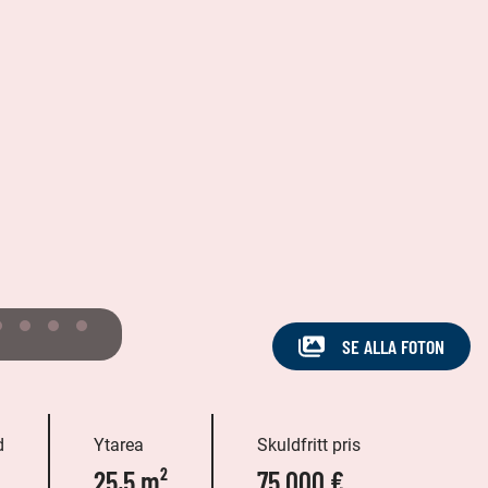
SE ALLA FOTON
d
Ytarea
Skuldfritt pris
25,5 m²
75 000 €