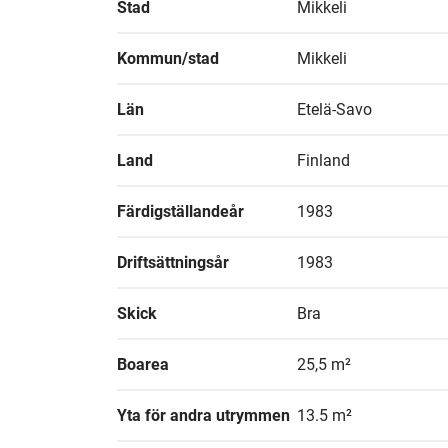
Stad
Mikkeli
Kommun/stad
Mikkeli
Län
Etelä-Savo
Land
Finland
Färdigställandeår
1983
Driftsättningsår
1983
Skick
Bra
Boarea
25,5 m²
Yta för andra utrymmen
13.5 m²