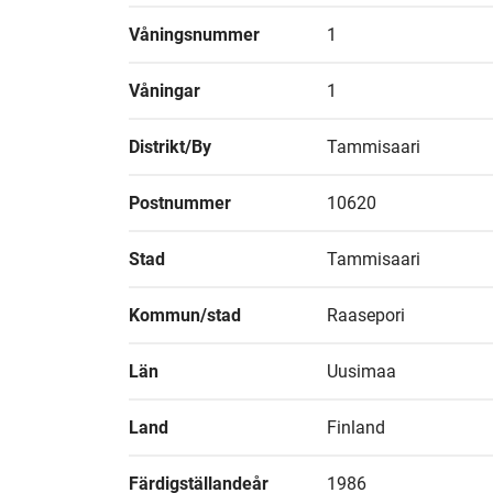
Våningsnummer
1
Våningar
1
Distrikt/By
Tammisaari
Postnummer
10620
Stad
Tammisaari
Kommun/stad
Raasepori
Län
Uusimaa
Land
Finland
Färdigställandeår
1986