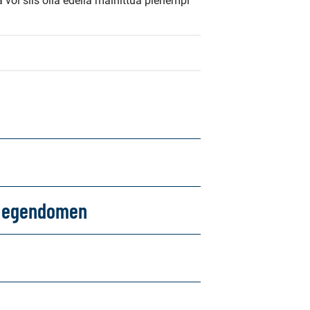
a voi siis olla edellä mainittua pienempi 
om egendomen