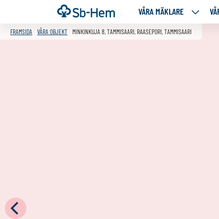
Till
Framsida
VÅRA MÄKLARE
VÅ
VÅRA
innehållet
MÄKLA
FRAMSIDA
VÅRA OBJEKT
MINKINKUJA 8, TAMMISAARI, RAASEPORI, TAMMISAARI
NEDANS
SIDOR