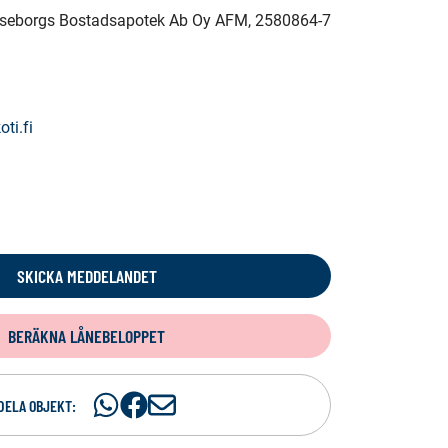
Raseborgs Bostadsapotek Ab Oy AFM
, 2580864-7
ti.fi
SKICKA MEDDELANDET
BERÄKNA LÅNEBELOPPET
Dela
Dela
D
DELA OBJEKT:
på
på
e