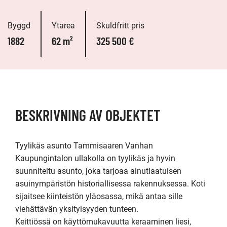
Byggd
Ytarea
Skuldfritt pris
1882
62 m²
325 500 €
BESKRIVNING AV OBJEKTET
Tyylikäs asunto Tammisaaren Vanhan 
Kaupungintalon ullakolla on tyylikäs ja hyvin 
suunniteltu asunto, joka tarjoaa ainutlaatuisen 
asuinympäristön historiallisessa rakennuksessa. Koti 
sijaitsee kiinteistön yläosassa, mikä antaa sille 
viehättävän yksityisyyden tunteen. 

Keittiössä on käyttömukavuutta keraaminen liesi, 