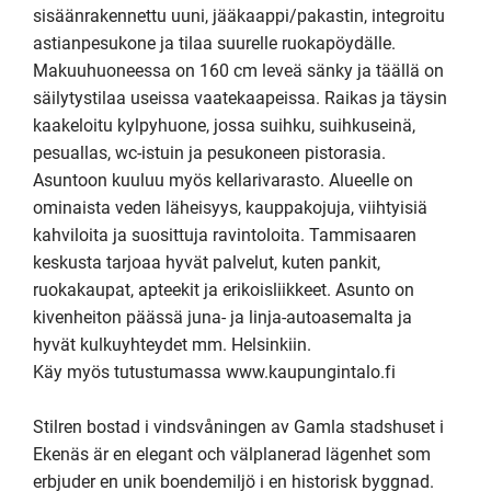
sisäänrakennettu uuni, jääkaappi/pakastin, integroitu 
astianpesukone ja tilaa suurelle ruokapöydälle. 
Makuuhuoneessa on 160 cm leveä sänky ja täällä on 
säilytystilaa useissa vaatekaapeissa. Raikas ja täysin 
kaakeloitu kylpyhuone, jossa suihku, suihkuseinä, 
pesuallas, wc-istuin ja pesukoneen pistorasia. 

Asuntoon kuuluu myös kellarivarasto. Alueelle on 
ominaista veden läheisyys, kauppakojuja, viihtyisiä 
kahviloita ja suosittuja ravintoloita. Tammisaaren 
keskusta tarjoaa hyvät palvelut, kuten pankit, 
ruokakaupat, apteekit ja erikoisliikkeet. Asunto on 
kivenheiton päässä juna- ja linja-autoasemalta ja 
hyvät kulkuyhteydet mm. Helsinkiin. 

Käy myös tutustumassa www.kaupungintalo.fi

Stilren bostad i vindsvåningen av Gamla stadshuset i 
Ekenäs är en elegant och välplanerad lägenhet som 
erbjuder en unik boendemiljö i en historisk byggnad. 