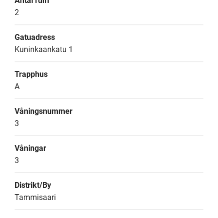
Antal rum
2
Gatuadress
Kuninkaankatu 1
Trapphus
A
Våningsnummer
3
Våningar
3
Distrikt/By
Tammisaari