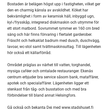
Bostaden är belägen högst upp i fastigheten, vilket ger 
den en charmig känsla av avskildhet. Köket har 
bekvämlighet i form av keramisk häll, inbyggd ugn, 
kyl-/frysskåp, integrerad diskmaskin och utrymme för 
ett stort matbord. Sovrummet rymmer en 160 cm bred 
säng och här finns förvaring i flertalet garderober. 
Fräscht och helkaklat badrum med dusch, duschvägg, 
lavoar, wc-stol samt tvättmaskinsuttag. Till lägenheten 
hör också ett källarförråd. 

Området präglas av närhet till vatten, torghandel, 
mysiga caféer och omtalade restauranger. Ekenäs 
centrum erbjuder bra service såsom bank, mataffärer, 
apotek och specialaffärer. Lägenheten ligger ett 
stenkast från tåg- och busstation och med bra 
förbindelser till bland annat Helsingfors. 

Gå också och bekanta Dej med www.stadshuset.fi