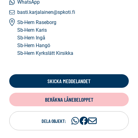
WhatsApp
basti.karjalainen@spkoti.fi
Sb-Hem Raseborg
Sb-Hem Karis
Sb-Hem Ingå
Sb-Hem Hangö
Sb-Hem Kyrkslätt Kirsikka
SKICKA MEDDELANDET
BERÄKNA LÅNEBELOPPET
Dela
Dela
D
DELA OBJEKT:
på
på
e
WhatsAp
Facebook
l