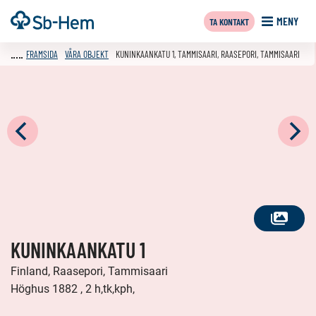
Till
Framsida
MENY
TA KONTAKT
innehållet
FRAMSIDA
VÅRA OBJEKT
KUNINKAANKATU 1, TAMMISAARI, RAASEPORI, TAMMISAARI
SE
KUNINKAANKATU 1
ALLA
FOTON
Finland, Raasepori, Tammisaari
Höghus 1882 , 2 h,tk,kph,