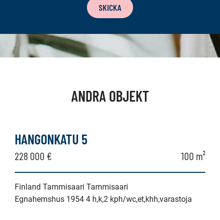
SKICKA
ANDRA OBJEKT
HANGONKATU 5
228 000 €
100 m²
Finland Tammisaari Tammisaari
Egnahemshus 1954 4 h,k,2 kph/wc,et,khh,varastoja