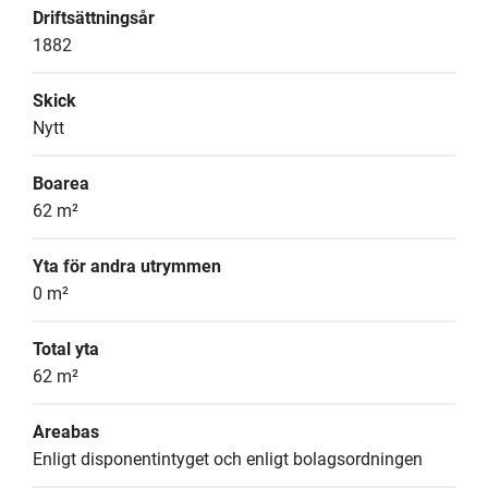
Driftsättningsår
1882
Skick
Nytt
Boarea
62 m²
Yta för andra utrymmen
0 m²
Total yta
62 m²
Areabas
Enligt disponentintyget och enligt bolagsordningen