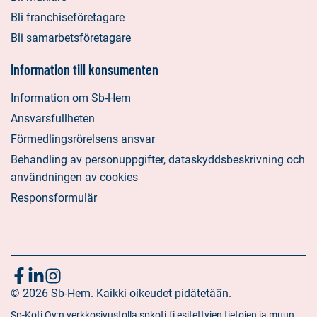
Bli franchiseföretagare
Bli samarbetsföretagare
Information till konsumenten
Information om Sb-Hem
Ansvarsfullheten
Förmedlingsrörelsens ansvar
Behandling av personuppgifter, dataskyddsbeskrivning och
användningen av cookies
Responsformulär
Följ
Sociala
Sociala
Sociala
media:
© 2026 Sb-Hem. Kaikki oikeudet pidätetään.
media:
media:
oss
facebook
linkedin
instagram
Sp-Koti Oy:n verkkosivustolla spkoti.fi esitettyjen tietojen ja muun