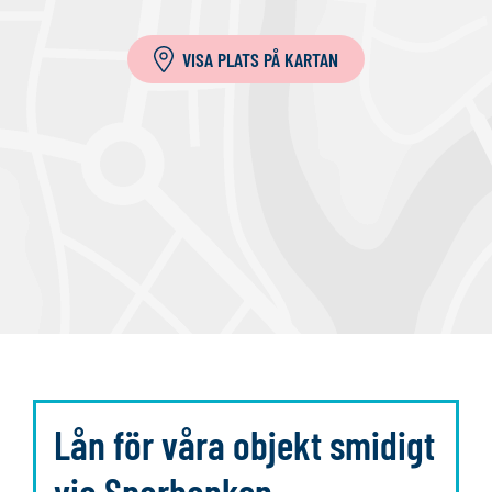
i
l
VISA PLATS PÅ KARTAN
l
a
Lån för våra objekt smidigt
via Sparbanken