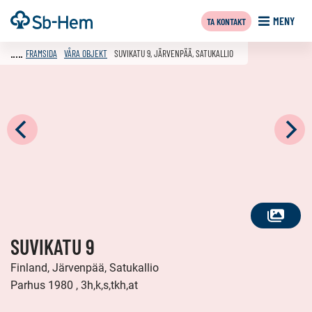
Till
Framsida
MENY
TA KONTAKT
innehållet
FRAMSIDA
VÅRA OBJEKT
SUVIKATU 9, JÄRVENPÄÄ, SATUKALLIO
SE
SUVIKATU 9
ALLA
FOTON
Finland, Järvenpää, Satukallio
Parhus 1980 , 3h,k,s,tkh,at