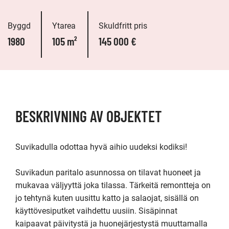
Byggd
Ytarea
Skuldfritt pris
1980
105 m²
145 000 €
BESKRIVNING AV OBJEKTET
Suvikadulla odottaa hyvä aihio uudeksi kodiksi!

Suvikadun paritalo asunnossa on tilavat huoneet ja 
mukavaa väljyyttä joka tilassa. Tärkeitä remontteja on 
jo tehtynä kuten uusittu katto ja salaojat, sisällä on 
käyttövesiputket vaihdettu uusiin. Sisäpinnat 
kaipaavat päivitystä ja huonejärjestystä muuttamalla 