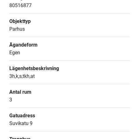
80516877
Objekttyp
Parhus
Ägandeform
Egen
Lägenhetsbeskrivning
3h,k,s,tkh,at
Antal rum
3
Gatuadress
Suvikatu 9