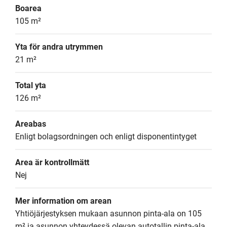
Boarea
105 m²
Yta för andra utrymmen
21 m²
Total yta
126 m²
Areabas
Enligt bolagsordningen och enligt disponentintyget
Area är kontrollmätt
Nej
Mer information om arean
Yhtiöjärjestyksen mukaan asunnon pinta-ala on 105 
m² ja asunnon yhteydessä olevan autotallin pinta-ala 