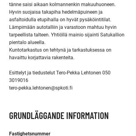
tänne saisi aikaan kolmannenkin makuuhuoneen. 

Hyvin suojaisa takapiha hedelmäpuineen ja 
asfaltoidulla etupihalla on hyvät pysäköintitilat. 
Lämpimään autotalliin ja varastoon mahtuu hyvin 
tarpeellista talteen. Yhtiöllä mainio sijainti Satukallion 
pientalo alueella.

Kuntotarkastus on tehtynä ja tarkastuksessa on 
havaittu korjattavia rakenteita. 

Esittelyt ja tiedustelut Tero-Pekka Lehtonen 050 
3019016

tero-pekka.lehtonen@spkoti.fi
GRUNDLÄGGANDE INFORMATION
Fastighetsnummer