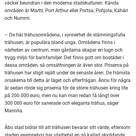
väcker beundran i den moderna stadskulturen. Kända
områden är Martti, Port Arthur eller Portsa, Pohjola, Kähäri
och Nummi.
– De här trähusområdena, i synnerhet de stämningsfulla
trähusen, är populära bland unga. Områdena finns i
närheten av centrum, men gårdarna skapar en lugn och
trygg miljö för barnfamiljer. Det finns gott om bostäder i
dessa områden, så omsättningen är även stor. Priserna på
trähusen har stigit rejält under de senaste åren. De främsta
orsakerna till detta är läget och efterfrågan. Ännu för några
år sedan rörde sig priserna för de större trähusen kring lite
på 200 000 euro, men nu kan man redan få långt över
300 000 euro för sanerade och eleganta trähus, säger
Mannila.
Åbo stad bidrar till att trähusen bevarar sitt värde, eftersom
staden exempelvis har utarbetat en så kallad skyddande