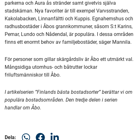
parkerna och Aura ås stränder samt givetvis själva
stadskärnan. Nya favoriter är till exempel Varvsstranden,
Kakolabacken, Linnanfältti och Kuppis. Egnahemshus och
radhusbostäder i Åbos grannkommuner, såsom S:t Karins,
Pemar, Lundo och Nådendal, är populära. I dessa områden
finns ett enormt behov av familjebostäder, säger Mannila.
För personer som gillar skärgårdsliv är Åbo ett utmärkt val.
Mångsidiga utomhus- och båtrutter lockar
friluftsmänniskor till Åbo.
I artikelserien ”Finlands bästa bostadsorter” berättar vi om
populära bostadsområden. Den tredje delen i serien
handlar om Åbo.
Dela
Dela
Dela
Dela: