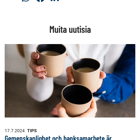
på
på
på
WhatsAp
Facebook
LinkedIn
Muita uutisia
17.7.2024
TIPS
Gemenskaplighet och banksamarbete är