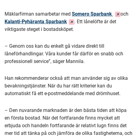
(Du
Mäklarfirman samarbetar med
Somero Sparbank
och
(Du
dirigeras
Kalanti-Pyhäranta Sparbank
. Ett lånelöfte är det
dirigeras
till
viktigaste steget i bostadsköpet.
till
en
en
annan
– Genom oss kan du enkelt gå vidare direkt till
annan
tjänst)
låneförhandlingar. Våra kunder får därför en snabb och
tjänst)
professionell service”, säger Mannila.
Han rekommenderar också att man använder sig av olika
bevakningstjänster. När du har rätt kriterier kan du
automatiskt få ett e-postmeddelande med drömhuset.
– Den nuvarande marknaden är den bästa tiden att köpa
en första bostad. När det fortfarande finns mycket att
erbjuda och handeln fortfarande är relativt lugn finns det
mer tid att tänka på och jämföra de olika fastigheterna, och