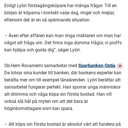
Enligt Lyöri förstagångsköpare har många frågor. Till en
början är köparna i kontakt varje dag, ringer och mejlar,
eftersom det är en så spännande situation.
– Även efter affären kan man ringa mäklaren om man har
något att fråga om. Det finns inga dumma frågor, vi proffs
kan hjälpa och guida dig”, säger Lyöri.
(Du
Sb-Hem Rovaniemi samarbetar med
Sparbanken Optia
.
dirige
De lotsar sina kunder till banken, där bankens experter kan
till
berätta mer om till exempel låneärenden. Lyöri berättar att
en
samarbetet fungerar perfekt. Han sporrar unga människor
annan
att drömma och våga köpa sin första bostad. Han vill
tjänst
också slå hål på myten om att det bara är
höginkomsttagare som kan spara.
– Att köpa sin första bostad är absolut värt att fundera på