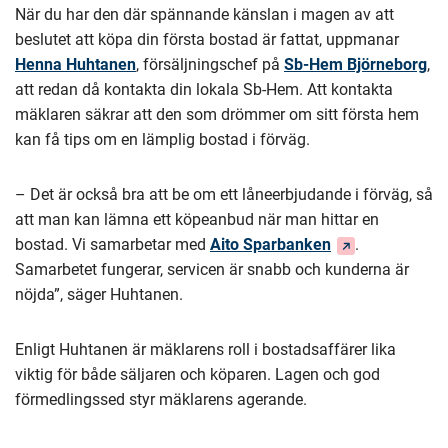
När du har den där spännande känslan i magen av att
beslutet att köpa din första bostad är fattat, uppmanar
Henna Huhtanen
, försäljningschef på
Sb-Hem Björneborg
,
att redan då kontakta din lokala Sb-Hem. Att kontakta
mäklaren säkrar att den som drömmer om sitt första hem
kan få tips om en lämplig bostad i förväg.
– Det är också bra att be om ett låneerbjudande i förväg, så
att man kan lämna ett köpeanbud när man hittar en
(Du
bostad. Vi samarbetar med
Aito Sparbanken
.
dirigeras
Samarbetet fungerar, servicen är snabb och kunderna är
till
nöjda”, säger Huhtanen.
en
annan
Enligt Huhtanen är mäklarens roll i bostadsaffärer lika
tjänst)
viktig för både säljaren och köparen. Lagen och god
förmedlingssed styr mäklarens agerande.