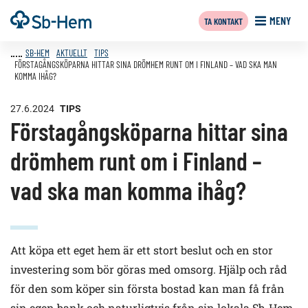
Till
Framsida
MENY
TA KONTAKT
innehållet
SB-HEM
AKTUELLT
TIPS
FÖRSTAGÅNGSKÖPARNA HITTAR SINA DRÖMHEM RUNT OM I FINLAND – VAD SKA MAN
KOMMA IHÅG?
27.6.2024
TIPS
Förstagångsköparna hittar sina
drömhem runt om i Finland –
vad ska man komma ihåg?
Att köpa ett eget hem är ett stort beslut och en stor
investering som bör göras med omsorg. Hjälp och råd
för den som köper sin första bostad kan man få från
sin egen bank och naturligtvis från sin lokala Sb-Hem