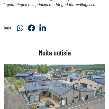
lagstiftningen och principerna för god förmedlingssed.
Dela
Dela
Dela
Dela:
på
på
på
WhatsAp
Facebook
LinkedIn
Muita uutisia