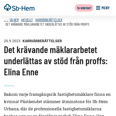
Till
Framsida
MENY
TA KONTAKT
innehållet
SB-HEM
AKTUELLT
KARRIÄRBERÄTTELSER
DET KRÄVANDE MÄKLARARBETET UNDERLÄTTAS AV STÖD FRÅN PROFFS
20.9.2023
KARRIÄRBERÄTTELSER
Det krävande mäklararbetet
underlättas av stöd från proffs:
Elina Enne
Bakom varje framgångsrik fastighetsmäklare finns en
kvinna! Påståendet stämmer åtminstone för Sb-Hem
Urbana, där de professionella fastighetsmäklarna
backas upp av en försäljningschef, Elina Enne. Hon