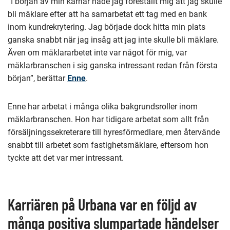
”I början av min karriär hade jag föreställt mig att jag skulle
bli mäklare efter att ha samarbetat ett tag med en bank
inom kundrekrytering. Jag började dock hitta min plats
ganska snabbt när jag insåg att jag inte skulle bli mäklare.
Även om mäklararbetet inte var något för mig, var
mäklarbranschen i sig ganska intressant redan från första
början”, berättar
Enne
.
Enne har arbetat i många olika bakgrundsroller inom
mäklarbranschen. Hon har tidigare arbetat som allt från
försäljningssekreterare till hyresförmedlare, men återvände
snabbt till arbetet som fastighetsmäklare, eftersom hon
tyckte att det var mer intressant.
Karriären på Urbana var en följd av
många positiva slumpartade händelser