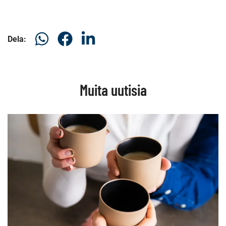
Dela
Dela
Dela
Dela:
på
på
på
WhatsAp
Facebook
LinkedIn
Muita uutisia