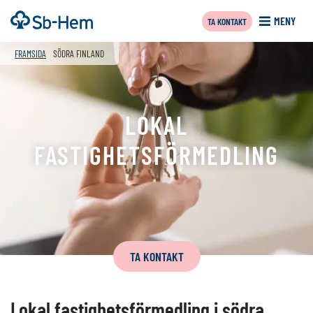
Till
Framsida
MENY
TA KONTAKT
innehållet
f
FRAMSIDA
SÖDRA FINLAND
LOKAL
FASTIGHETSFÖRMEDLING
Innehåll
på
TA KONTAKT
denna
sida
Lokal fastighetsförmedling i södra