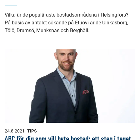
Vilka är de populäraste bostadsområdena i Helsingfors?
På basis av antalet sökande på Etuovi är de Ulrikasborg,
Tölö, Drumsö, Munksnäs och Berghäll.
24.8.2021
TIPS
ABC för dig som vill byta bostad: ett steg i taget