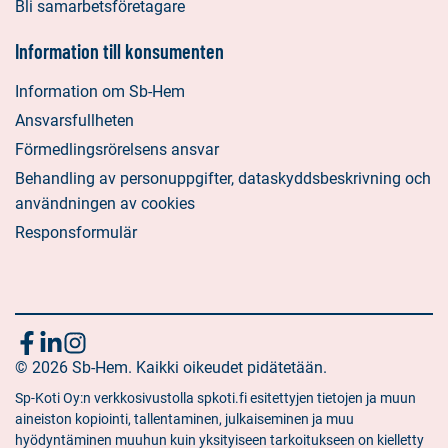
Bli samarbetsföretagare
Information till konsumenten
Information om Sb-Hem
Ansvarsfullheten
Förmedlingsrörelsens ansvar
Behandling av personuppgifter, dataskyddsbeskrivning och
användningen av cookies
Responsformulär
Följ
Sociala
Sociala
Sociala
media:
© 2026 Sb-Hem. Kaikki oikeudet pidätetään.
media:
media:
oss
facebook
linkedin
instagram
Sp-Koti Oy:n verkkosivustolla spkoti.fi esitettyjen tietojen ja muun
aineiston kopiointi, tallentaminen, julkaiseminen ja muu
hyödyntäminen muuhun kuin yksityiseen tarkoitukseen on kielletty