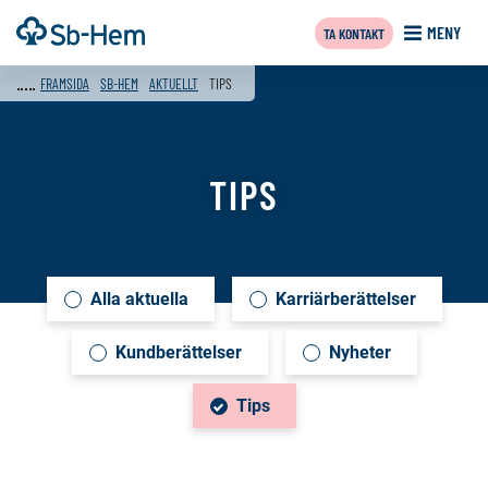
Till
Framsida
MENY
TA KONTAKT
innehållet
f
FRAMSIDA
SB-HEM
AKTUELLT
TIPS
TIPS
Alla aktuella
Karriärberättelser
Innehåll
på
Kundberättelser
Nyheter
denna
Tips
sida