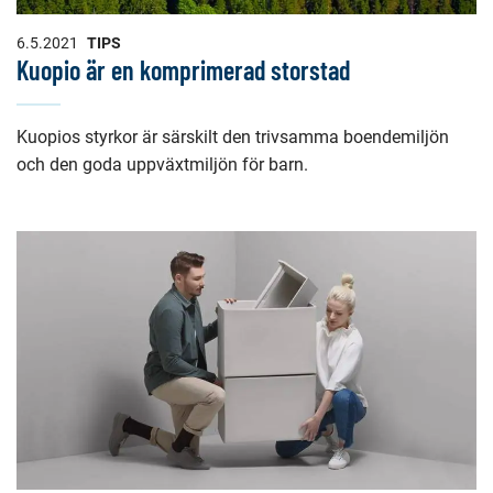
6.5.2021
TIPS
Kuopio är en komprimerad storstad
Kuopios styrkor är särskilt den trivsamma boendemiljön
och den goda uppväxtmiljön för barn.