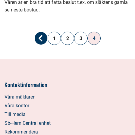
Våren är en bra tid att fatta beslut t.ex. om släktens gamla
semesterbostad.
1
2
3
4
Föregående
Kontaktinformation
Våra mäklaren
Våra kontor
Till media
Sb-Hem Central enhet
Rekommendera