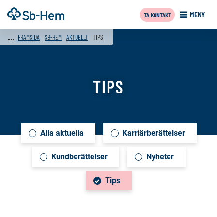
Till
Framsida
MENY
TA KONTAKT
innehållet
f
FRAMSIDA
SB-HEM
AKTUELLT
TIPS
TIPS
Alla aktuella
Karriärberättelser
Innehåll
på
Kundberättelser
Nyheter
denna
Tips
sida