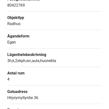
80422769
Objekttyp
Radhus
Ägandeform
Egen
Lägenhetsbeskrivning
3h,k,2xkph,wc,aula,huonetila
Antal rum
4
Gatuadress
Höyrymyllyntie 36