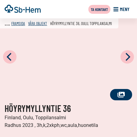
Till
Framsida
MENY
TA KONTAKT
innehållet
FRAMSIDA
VÅRA OBJEKT
HÖYRYMYLLYNTIE 36, OULU, TOPPILANSALMI
SE
HÖYRYMYLLYNTIE 36
ALLA
FOTON
Finland, Oulu, Toppilansalmi
Radhus 2023 , 3h,k,2xkph,wc,aula,huonetila