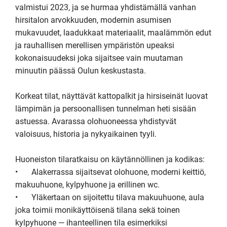
valmistui 2023, ja se hurmaa yhdistämällä vanhan 
hirsitalon arvokkuuden, modernin asumisen 
mukavuudet, laadukkaat materiaalit, maalämmön edut 
ja rauhallisen merellisen ympäristön upeaksi 
kokonaisuudeksi joka sijaitsee vain muutaman 
minuutin päässä Oulun keskustasta.

Korkeat tilat, näyttävät kattopalkit ja hirsiseinät luovat 
lämpimän ja persoonallisen tunnelman heti sisään 
astuessa. Avarassa olohuoneessa yhdistyvät 
valoisuus, historia ja nykyaikainen tyyli.

Huoneiston tilaratkaisu on käytännöllinen ja kodikas:

•	Alakerrassa sijaitsevat olohuone, moderni keittiö, 
makuuhuone, kylpyhuone ja erillinen wc.

•	Yläkertaan on sijoitettu tilava makuuhuone, aula 
joka toimii monikäyttöisenä tilana sekä toinen 
kylpyhuone — ihanteellinen tila esimerkiksi 