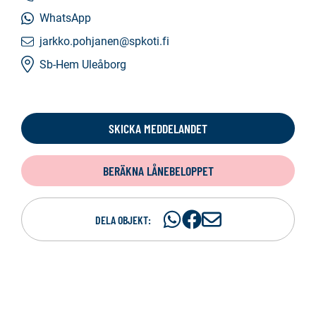
WhatsApp
jarkko.pohjanen@spkoti.fi
Sb-Hem Uleåborg
SKICKA MEDDELANDET
BERÄKNA LÅNEBELOPPET
Dela
Dela
D
DELA OBJEKT:
på
på
e
WhatsAp
Facebook
l
a
p
e