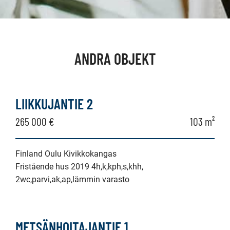
ANDRA OBJEKT
LIIKKUJANTIE 2
265 000 €
103 m²
Finland Oulu Kivikkokangas
Fristående hus 2019 4h,k,kph,s,khh,
2wc,parvi,ak,ap,lämmin varasto
METSÄNHOITAJANTIE 1