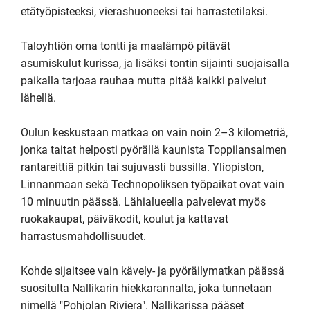
etätyöpisteeksi, vierashuoneeksi tai harrastetilaksi.

Taloyhtiön oma tontti ja maalämpö pitävät 
asumiskulut kurissa, ja lisäksi tontin sijainti suojaisalla 
paikalla tarjoaa rauhaa mutta pitää kaikki palvelut 
lähellä.

Oulun keskustaan matkaa on vain noin 2–3 kilometriä, 
jonka taitat helposti pyörällä kaunista Toppilansalmen 
rantareittiä pitkin tai sujuvasti bussilla. Yliopiston, 
Linnanmaan sekä Technopoliksen työpaikat ovat vain 
10 minuutin päässä. Lähialueella palvelevat myös 
ruokakaupat, päiväkodit, koulut ja kattavat 
harrastusmahdollisuudet.

Kohde sijaitsee vain kävely- ja pyöräilymatkan päässä 
suositulta Nallikarin hiekkarannalta, joka tunnetaan 
nimellä "Pohjolan Riviera". Nallikarissa pääset 