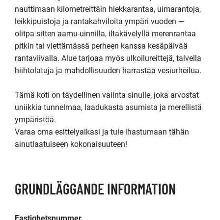
nauttimaan kilometreittäin hiekkarantaa, uimarantoja, 
leikkipuistoja ja rantakahviloita ympäri vuoden — 
olitpa sitten aamu-uinnilla, iltakävelyllä merenrantaa 
pitkin tai viettämässä perheen kanssa kesäpäivää 
rantaviivalla. Alue tarjoaa myös ulkoilureittejä, talvella 
hiihtolatuja ja mahdollisuuden harrastaa vesiurheilua.

Tämä koti on täydellinen valinta sinulle, joka arvostat 
uniikkia tunnelmaa, laadukasta asumista ja merellistä 
ympäristöä.

Varaa oma esittelyaikasi ja tule ihastumaan tähän 
ainutlaatuiseen kokonaisuuteen!
GRUNDLÄGGANDE INFORMATION
Fastighetsnummer