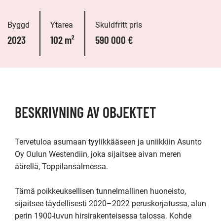
Byggd
Ytarea
Skuldfritt pris
2023
102 m²
590 000 €
BESKRIVNING AV OBJEKTET
Tervetuloa asumaan tyylikkääseen ja uniikkiin Asunto 
Oy Oulun Westendiin, joka sijaitsee aivan meren 
äärellä, Toppilansalmessa. 

Tämä poikkeuksellisen tunnelmallinen huoneisto, 
sijaitsee täydellisesti 2020–2022 peruskorjatussa, alun 
perin 1900-luvun hirsirakenteisessa talossa. Kohde 