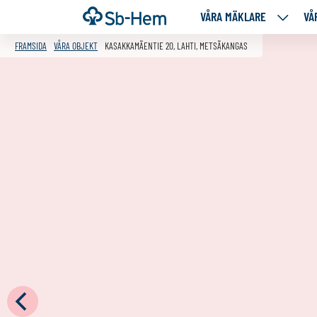
Till
Framsida
VÅRA MÄKLARE
VÅ
VÅRA
innehållet
MÄKLA
FRAMSIDA
VÅRA OBJEKT
KASAKKAMÄENTIE 20, LAHTI, METSÄKANGAS
NEDANS
SIDOR