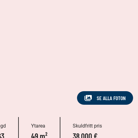
SE ALLA FOTON
ggd
Ytarea
Skuldfritt pris
63
49 m²
38 000 €