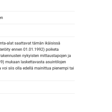
en
inta-alat saattavat tämän ikäisissä 
steröity ennen 01.01.1992) poiketa 
rakennusten nykyisten mittaustapojen ja 
9) mukaan laskettavasta asuintilojen 
a voi siis olla edellä mainittua pienempi tai 