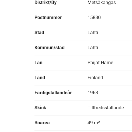
Distrikt/By
Metsäkangas
Postnummer
15830
Stad
Lahti
Kommun/stad
Lahti
Län
Päijät-Häme
Land
Finland
Färdigställandeår
1963
Skick
Tillfredsställande
Boarea
49 m²