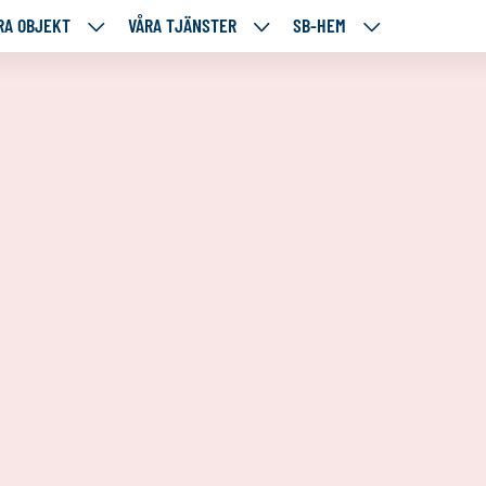
RA OBJEKT
VÅRA TJÄNSTER
SB-HEM
VÅRA
VÅRA
SB-
RE
OBJEKT
TJÄNSTER
HEM
TÅENDE
NEDANSTÅENDE
NEDANSTÅENDE
NEDANSTÅENDE
SIDOR
SIDOR
SIDOR