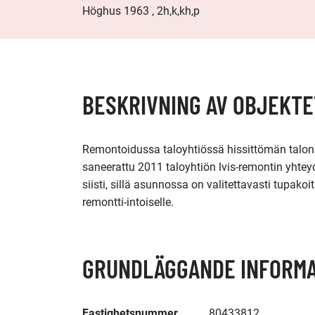
Höghus 1963 , 2h,k,kh,p
BESKRIVNING AV OBJEKTE
Remontoidussa taloyhtiössä hissittömän talon 
saneerattu 2011 taloyhtiön lvis-remontin yhtey
siisti, sillä asunnossa on valitettavasti tupako
remontti-intoiselle.
GRUNDLÄGGANDE INFORMA
Fastighetsnummer
80433812