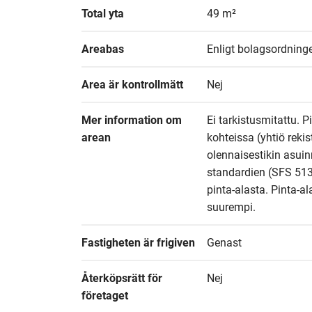
Total yta
49 m²
Areabas
Enligt bolagsordning
Area är kontrollmätt
Nej
Mer information om 
Ei tarkistusmitattu. P
arean
kohteissa (yhtiö reki
olennaisestikin asuin
standardien (SFS 513
pinta-alasta. Pinta-al
suurempi.
Fastigheten är frigiven
Genast
Återköpsrätt för 
Nej
företaget