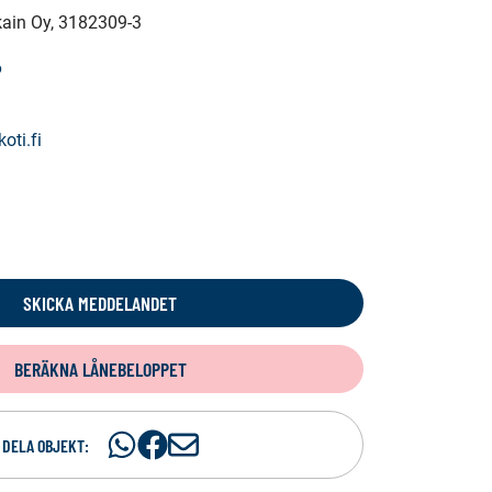
kain Oy
, 3182309-3
6
oti.fi
SKICKA MEDDELANDET
BERÄKNA LÅNEBELOPPET
Dela
Dela
D
DELA OBJEKT:
på
på
e