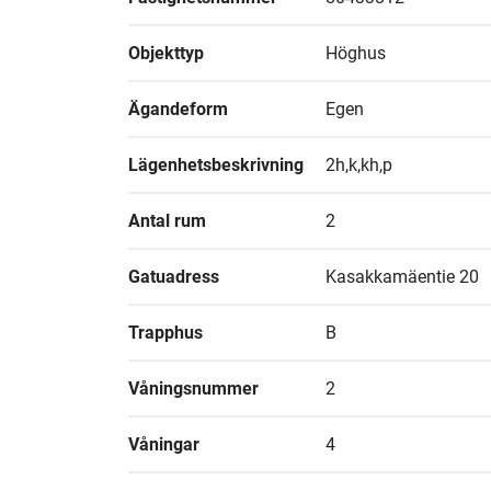
Objekttyp
Höghus
Ägandeform
Egen
Lägenhetsbeskrivning
2h,k,kh,p
Antal rum
2
Gatuadress
Kasakkamäentie 20
Trapphus
B
Våningsnummer
2
Våningar
4