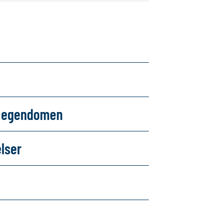
om egendomen
elser