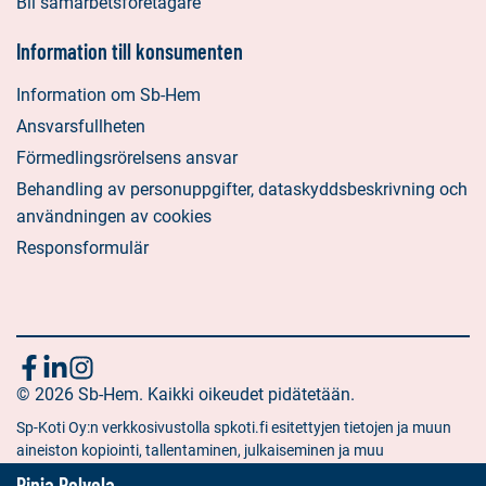
Bli samarbetsföretagare
Information till konsumenten
Information om Sb-Hem
Ansvarsfullheten
Förmedlingsrörelsens ansvar
Behandling av personuppgifter, dataskyddsbeskrivning och
användningen av cookies
Responsformulär
Följ
Sociala
Sociala
Sociala
media:
© 2026 Sb-Hem. Kaikki oikeudet pidätetään.
media:
media:
oss
facebook
linkedin
instagram
Sp-Koti Oy:n verkkosivustolla spkoti.fi esitettyjen tietojen ja muun
aineiston kopiointi, tallentaminen, julkaiseminen ja muu
hyödyntäminen muuhun kuin yksityiseen tarkoitukseen on kielletty
Pinja Polvela