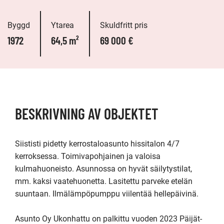
Byggd
Ytarea
Skuldfritt pris
1972
64,5 m²
69 000 €
BESKRIVNING AV OBJEKTET
Siististi pidetty kerrostaloasunto hissitalon 4/7 
kerroksessa. Toimivapohjainen ja valoisa 
kulmahuoneisto. Asunnossa on hyvät säilytystilat, 
mm. kaksi vaatehuonetta. Lasitettu parveke etelän 
suuntaan. Ilmälämpöpumppu viilentää hellepäivinä.

Asunto Oy Ukonhattu on palkittu vuoden 2023 Päijät-