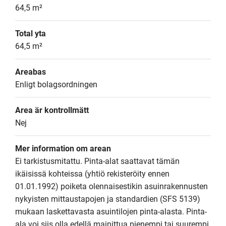
64,5 m²
Total yta
64,5 m²
Areabas
Enligt bolagsordningen
Area är kontrollmätt
Nej
Mer information om arean
Ei tarkistusmitattu. Pinta-alat saattavat tämän 
ikäisissä kohteissa (yhtiö rekisteröity ennen 
01.01.1992) poiketa olennaisestikin asuinrakennusten 
nykyisten mittaustapojen ja standardien (SFS 5139) 
mukaan laskettavasta asuintilojen pinta-alasta. Pinta-
ala voi siis olla edellä mainittua pienempi tai suurempi.