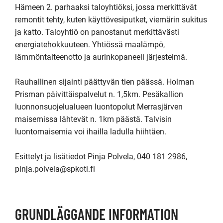
Hämeen 2. parhaaksi taloyhtiöksi, jossa merkittävät 
remontit tehty, kuten käyttövesiputket, viemärin sukitus 
ja katto. Taloyhtiö on panostanut merkittävästi 
energiatehokkuuteen. Yhtiössä maalämpö, 
lämmöntalteenotto ja aurinkopaneeli järjestelmä.

Rauhallinen sijainti päättyvän tien päässä. Holman 
Prisman päivittäispalvelut n. 1,5km. Pesäkallion 
luonnonsuojelualueen luontopolut Merrasjärven 
maisemissa lähtevät n. 1km päästä. Talvisin 
luontomaisemia voi ihailla ladulla hiihtäen.

Esittelyt ja lisätiedot Pinja Polvela, 040 181 2986, 
pinja.polvela@spkoti.fi
GRUNDLÄGGANDE INFORMATION