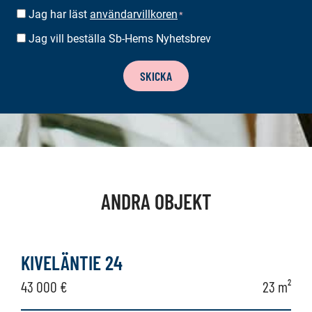
Jag har läst
användarvillkoren
SUOSTUMUS
*
*
Jag vill beställa Sb-Hems Nyhetsbrev
BESTÄLLA
NYHETSBREV
SKICKA
ANDRA OBJEKT
KIVELÄNTIE 24
43 000 €
23 m²