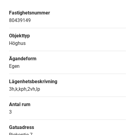
Fastighetsnummer
80439149
Objekttyp
Höghus
Ägandeform
Egen
Lägenhetsbeskrivning
3h,k,kph,2vh,lp
Antal rum
3
Gatuadress
Riekontie 7