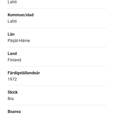
Lahti
Kommun/stad
Lahti
Län
Päijät-Häme
Land
Finland
Färdigställandeår
1972
Skick
Bra
Boarea