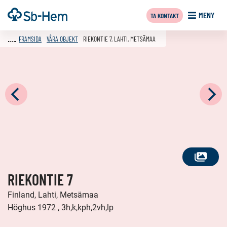
Till
Framsida
MENY
TA KONTAKT
innehållet
FRAMSIDA
VÅRA OBJEKT
RIEKONTIE 7, LAHTI, METSÄMAA
SE
RIEKONTIE 7
ALLA
FOTON
Finland, Lahti, Metsämaa
Höghus 1972 , 3h,k,kph,2vh,lp