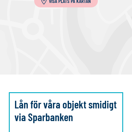
VISA PLATS PÅ KARTAN
l
a
Lån för våra objekt smidigt
via Sparbanken