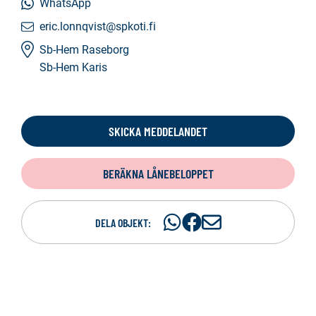
WhatsApp
eric.lonnqvist@spkoti.fi
Sb-Hem Raseborg
Sb-Hem Karis
SKICKA MEDDELANDET
BERÄKNA LÅNEBELOPPET
Dela
Dela
D
DELA OBJEKT:
på
på
e
WhatsAp
Facebook
l
a
p
e