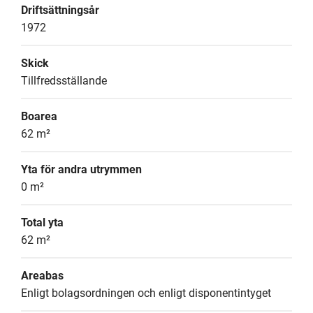
Driftsättningsår
1972
Skick
Tillfredsställande
Boarea
62 m²
Yta för andra utrymmen
0 m²
Total yta
62 m²
Areabas
Enligt bolagsordningen och enligt disponentintyget