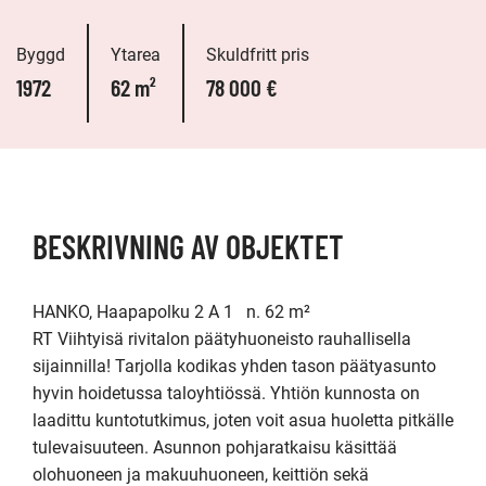
Byggd
Ytarea
Skuldfritt pris
1972
62 m²
78 000 €
BESKRIVNING AV OBJEKTET
HANKO, Haapapolku 2 A 1   n. 62 m²

RT Viihtyisä rivitalon päätyhuoneisto rauhallisella 
sijainnilla! Tarjolla kodikas yhden tason päätyasunto 
hyvin hoidetussa taloyhtiössä. Yhtiön kunnosta on 
laadittu kuntotutkimus, joten voit asua huoletta pitkälle 
tulevaisuuteen. Asunnon pohjaratkaisu käsittää 
olohuoneen ja makuuhuoneen, keittiön sekä 