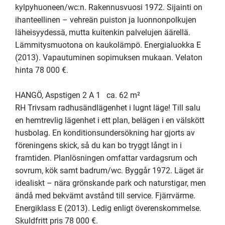
kylpyhuoneen/wc:n. Rakennusvuosi 1972. Sijainti on 
ihanteellinen – vehreän puiston ja luonnonpolkujen 
läheisyydessä, mutta kuitenkin palvelujen äärellä. 
Lämmitysmuotona on kaukolämpö. Energialuokka E 
(2013). Vapautuminen sopimuksen mukaan. Velaton 
hinta 78 000 €.

HANGÖ, Aspstigen 2 A 1   ca. 62 m²

RH Trivsam radhusändlägenhet i lugnt läge! Till salu 
en hemtrevlig lägenhet i ett plan, belägen i en välskött 
husbolag. En konditionsundersökning har gjorts av 
föreningens skick, så du kan bo tryggt långt in i 
framtiden. Planlösningen omfattar vardagsrum och 
sovrum, kök samt badrum/wc. Byggår 1972. Läget är 
idealiskt – nära grönskande park och naturstigar, men 
ändå med bekvämt avstånd till service. Fjärrvärme. 
Energiklass E (2013). Ledig enligt överenskommelse. 
Skuldfritt pris 78 000 €.