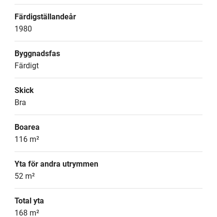
Färdigställandeår
1980
Byggnadsfas
Färdigt
Skick
Bra
Boarea
116 m²
Yta för andra utrymmen
52 m²
Total yta
168 m²