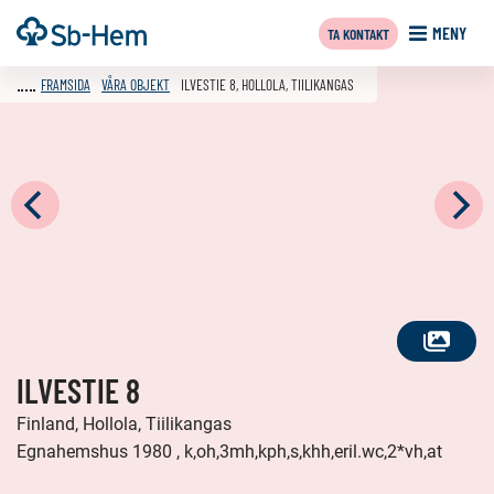
Till
Framsida
MENY
TA KONTAKT
innehållet
FRAMSIDA
VÅRA OBJEKT
ILVESTIE 8, HOLLOLA, TIILIKANGAS
SE
ILVESTIE 8
ALLA
FOTON
Finland, Hollola, Tiilikangas
Egnahemshus 1980 , k,oh,3mh,kph,s,khh,eril.wc,2*vh,at