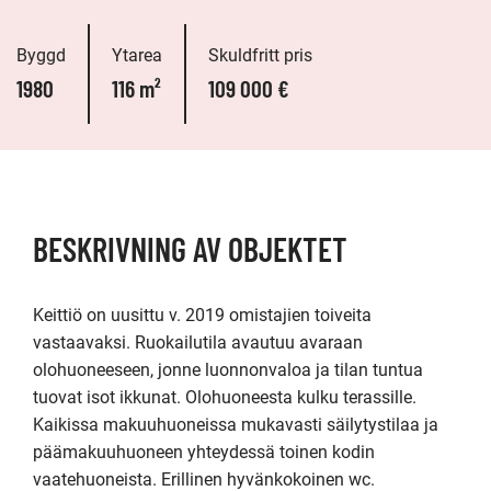
Byggd
Ytarea
Skuldfritt pris
1980
116 m²
109 000 €
BESKRIVNING AV OBJEKTET
Keittiö on uusittu v. 2019 omistajien toiveita 
vastaavaksi. Ruokailutila avautuu avaraan 
olohuoneeseen, jonne luonnonvaloa ja tilan tuntua 
tuovat isot ikkunat. Olohuoneesta kulku terassille. 
Kaikissa makuuhuoneissa mukavasti säilytystilaa ja 
päämakuuhuoneen yhteydessä toinen kodin 
vaatehuoneista. Erillinen hyvänkokoinen wc. 