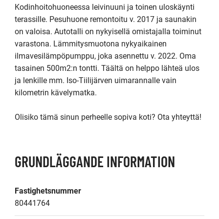
Kodinhoitohuoneessa leivinuuni ja toinen uloskäynti 
terassille. Pesuhuone remontoitu v. 2017 ja saunakin 
on valoisa. Autotalli on nykyisellä omistajalla toiminut 
varastona. Lämmitysmuotona nykyaikainen 
ilmavesilämpöpumppu, joka asennettu v. 2022. Oma 
tasainen 500m2:n tontti. Täältä on helppo lähteä ulos 
ja lenkille mm. Iso-Tiilijärven uimarannalle vain 
kilometrin kävelymatka.

Olisiko tämä sinun perheelle sopiva koti? Ota yhteyttä!
GRUNDLÄGGANDE INFORMATION
Fastighetsnummer
80441764