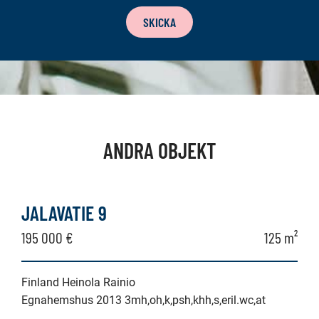
SKICKA
ANDRA OBJEKT
JALAVATIE 9
195 000 €
125 m²
Finland Heinola Rainio
Egnahemshus 2013 3mh,oh,k,psh,khh,s,eril.wc,at