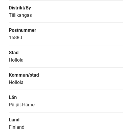
Distrikt/By
Tiilikangas
Postnummer
15880
Stad
Hollola
Kommun/stad
Hollola
Län
Päijät-Häme
Land
Finland