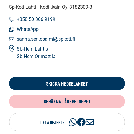
Sp-Koti Lahti | Kodikkain Oy
, 3182309-3
+358 50 306 9199
WhatsApp
sanna.serkosalmi@spkoti.fi
Sb-Hem Lahtis
Sb-Hem Orimattila
SKICKA MEDDELANDET
BERÄKNA LÅNEBELOPPET
Dela
Dela
D
DELA OBJEKT:
på
på
e