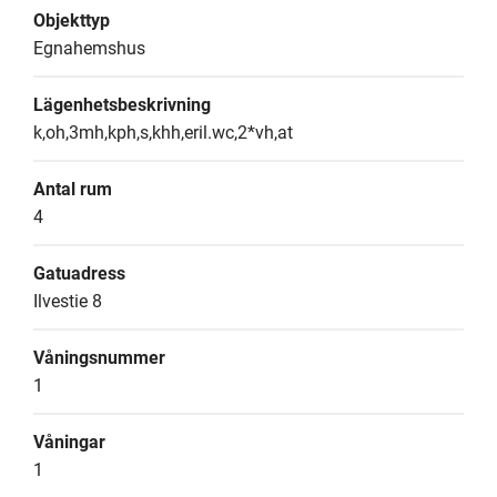
Objekttyp
Egnahemshus
Lägenhetsbeskrivning
k,oh,3mh,kph,s,khh,eril.wc,2*vh,at
Antal rum
4
Gatuadress
Ilvestie 8
Våningsnummer
1
Våningar
1