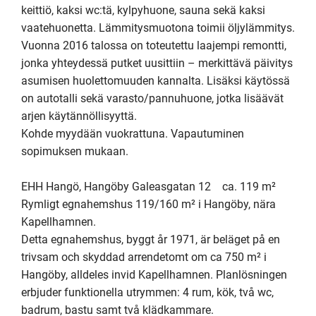
keittiö, kaksi wc:tä, kylpyhuone, sauna sekä kaksi 
vaatehuonetta. Lämmitysmuotona toimii öljylämmitys. 
Vuonna 2016 talossa on toteutettu laajempi remontti, 
jonka yhteydessä putket uusittiin – merkittävä päivitys 
asumisen huolettomuuden kannalta. Lisäksi käytössä 
on autotalli sekä varasto/pannuhuone, jotka lisäävät 
arjen käytännöllisyyttä.

Kohde myydään vuokrattuna. Vapautuminen 
sopimuksen mukaan.

EHH Hangö, Hangöby Galeasgatan 12    ca. 119 m²

Rymligt egnahemshus 119/160 m² i Hangöby, nära 
Kapellhamnen.

Detta egnahemshus, byggt år 1971, är beläget på en 
trivsam och skyddad arrendetomt om ca 750 m² i 
Hangöby, alldeles invid Kapellhamnen. Planlösningen 
erbjuder funktionella utrymmen: 4 rum, kök, två wc, 
badrum, bastu samt två klädkammare. 