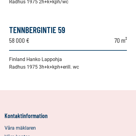
Radhus 1975 2h+k+kph/wc
TENNBERGINTIE 59
58 000 €
70 m²
Finland Hanko Lappohja
Radhus 1975 3h+k+kph+erill. wc
Kontaktinformation
Våra mäklaren