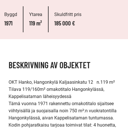
Byggd
Ytarea
Skuldfritt pris
1971
119 m²
185 000 €
BESKRIVNING AV OBJEKTET
OKT Hanko, Hangonkylä Kaljaasinkatu 12   n.119 m² 

Tilava 119/160m² omakotitalo Hangonkylässä, 
Kappelisataman läheisyydessä

Tämä vuonna 1971 rakennettu omakotitalo sijaitsee 
viihtyisällä ja suojaisalla noin 750 m²:n vuokratontilla 
Hangonkylässä, aivan Kappelisataman tuntumassa. 
Kodin pohjaratkaisu tarjoaa toimivat tilat: 4 huonetta, 