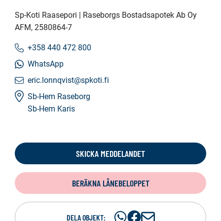
Sp-Koti Raasepori | Raseborgs Bostadsapotek Ab Oy
AFM
, 2580864-7
+358 440 472 800
WhatsApp
eric.lonnqvist@spkoti.fi
Sb-Hem Raseborg
Sb-Hem Karis
SKICKA MEDDELANDET
BERÄKNA LÅNEBELOPPET
Dela
Dela
D
DELA OBJEKT: