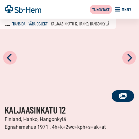
Till
Framsida
MENY
TA KONTAKT
innehållet
FRAMSIDA
VÅRA OBJEKT
KALJAASINKATU 12, HANKO, HANGONKYLÄ
SE
KALJAASINKATU 12
ALLA
FOTON
Finland, Hanko, Hangonkylä
Egnahemshus 1971 , 4h+k+2wc+kph+s+ak+at