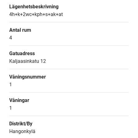
Lägenhetsbeskrivning
4h+k+2wc+kph+s+ak+at
Antal rum
4
Gatuadress
Kaljaasinkatu 12
Våningsnummer
1
Våningar
1
Distrikt/By
Hangonkylä