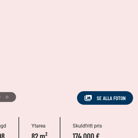
SE ALLA FOTON
ggd
Ytarea
Skuldfritt pris
98
82 m²
174 000 €