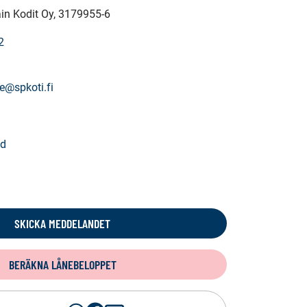
in Kodit Oy
, 3179955-6
2
e@spkoti.fi
ad
SKICKA MEDDELANDET
BERÄKNA LÅNEBELOPPET