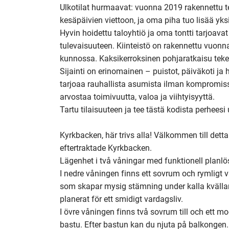
Ulkotilat hurmaavat: vuonna 2019 rakennettu ter
kesäpäivien viettoon, ja oma piha tuo lisää yksit
Hyvin hoidettu taloyhtiö ja oma tontti tarjoavat
tulevaisuuteen. Kiinteistö on rakennettu vuonna
kunnossa. Kaksikerroksinen pohjaratkaisu tekee 
Sijainti on erinomainen – puistot, päiväkoti ja 
tarjoaa rauhallista asumista ilman kompromissej
arvostaa toimivuutta, valoa ja viihtyisyyttä.

Tartu tilaisuuteen ja tee tästä kodista perheesi 
Kyrkbacken, här trivs alla! Välkommen till dett
eftertraktade Kyrkbacken.

Lägenhet i två våningar med funktionell planlös
I nedre våningen finns ett sovrum och rymligt
som skapar mysig stämning under kalla kvällar.
planerat för ett smidigt vardagsliv.

I övre våningen finns två sovrum till och ett
bastu. Efter bastun kan du njuta på balkongen.