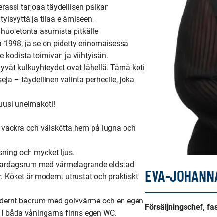
assi tarjoaa täydellisen paikan 
yisyyttä ja tilaa elämiseen.

 huoletonta asumista pitkälle 
 1998, ja se on pidetty erinomaisessa 
kodista toimivan ja viihtyisän.

hyvät kulkuyhteydet ovat lähellä. Tämä koti 
a – täydellinen valinta perheelle, joka 
uusi unelmakoti!

a vackra och välskötta hem på lugna och 
ning och mycket ljus.

 vardagsrum med värmelagrande eldstad 
EVA-JOHANN
 Köket är modernt utrustat och praktiskt 
 modernt badrum med golvvärme och en egen 
Försäljningschef, f
 I båda våningarna finns egen WC.
