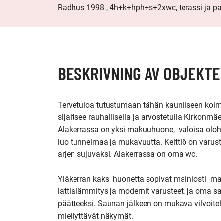
Radhus 1998 , 4h+k+hph+s+2xwc, terassi ja p
BESKRIVNING AV OBJEKTE
Tervetuloa tutustumaan tähän kauniiseen kolm
sijaitsee rauhallisella ja arvostetulla Kirkonmäen
Alakerrassa on yksi makuuhuone,  valoisa olo
luo tunnelmaa ja mukavuutta. Keittiö on varuste
arjen sujuvaksi. Alakerrassa on oma wc.

Yläkerran kaksi huonetta sopivat mainiosti  m
lattialämmitys ja modernit varusteet, ja oma 
päätteeksi. Saunan jälkeen on mukava vilvoitell
miellyttävät näkymät.
