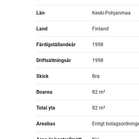
Län
Keski-Pohjanmaa
Land
Finland
Färdigställandeår
1998
Driftsättningsår
1998
Skick
Bra
Boarea
82 m²
Total yta
82 m²
Areabas
Enligt bolagsordning