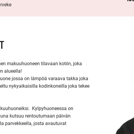
arveke
T
en makuuhuoneen tilavaan kotiin, joka 
 alueella! 

huone jossa on lämpöä varaava takka joka 
ltu nykyaikaisilla kodinkoneilla joka tekee 
akuuhuoneiksi.  Kylpyhuoneessa on 
sauna kutsuu rentoutumaan päivän 
a parvekkeella, josta avautuvat 