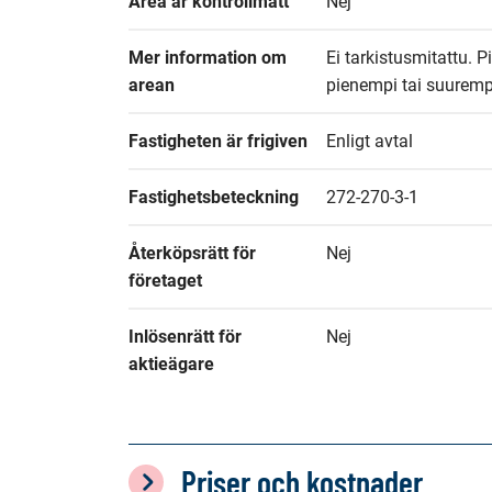
Area är kontrollmätt
Nej
Mer information om 
Ei tarkistusmitattu. Pi
arean
pienempi tai suuremp
Fastigheten är frigiven
Enligt avtal
Fastighetsbeteckning
272-270-3-1
Återköpsrätt för 
Nej
företaget
Inlösenrätt för 
Nej
aktieägare
Priser och kostnader