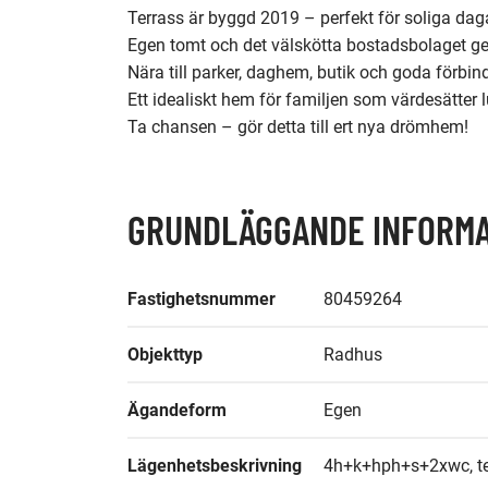
Terrass är byggd 2019 – perfekt för soliga da
Egen tomt och det välskötta bostadsbolaget ger 
Nära till parker, daghem, butik och goda förbinde
Ett idealiskt hem för familjen som värdesätter lu
Ta chansen – gör detta till ert nya drömhem! 
GRUNDLÄGGANDE INFORMA
Fastighetsnummer
80459264
Objekttyp
Radhus
Ägandeform
Egen
Lägenhetsbeskrivning
4h+k+hph+s+2xwc, ter