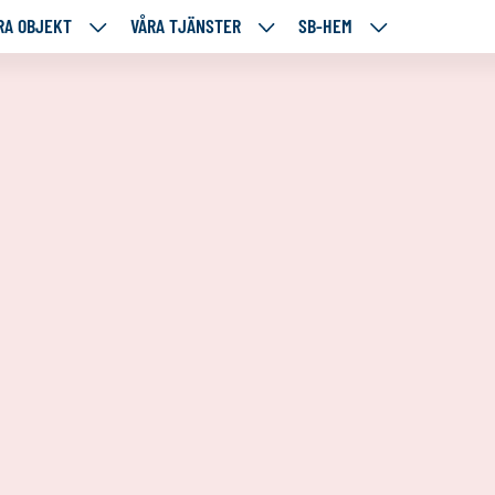
RA OBJEKT
VÅRA TJÄNSTER
SB-HEM
VÅRA
VÅRA
SB-
RE
OBJEKT
TJÄNSTER
HEM
TÅENDE
NEDANSTÅENDE
NEDANSTÅENDE
NEDANSTÅENDE
SIDOR
SIDOR
SIDOR