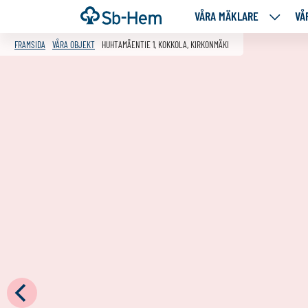
Till
Framsida
VÅRA MÄKLARE
VÅ
VÅRA
innehållet
MÄKLA
FRAMSIDA
VÅRA OBJEKT
HUHTAMÄENTIE 1, KOKKOLA, KIRKONMÄKI
NEDANS
SIDOR