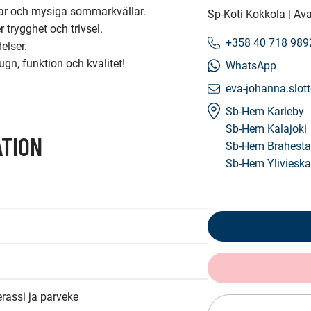
gar och mysiga sommarkvällar.

Sp-Koti Kokkola | Ava
trygghet och trivsel.

+358 40 718 989
lser. 

gn, funktion och kvalitet!

WhatsApp
eva-johanna.slott
Sb-Hem Karleby
Sb-Hem Kalajoki
TION
Sb-Hem Brahest
Sb-Hem Ylivieska
assi ja parveke