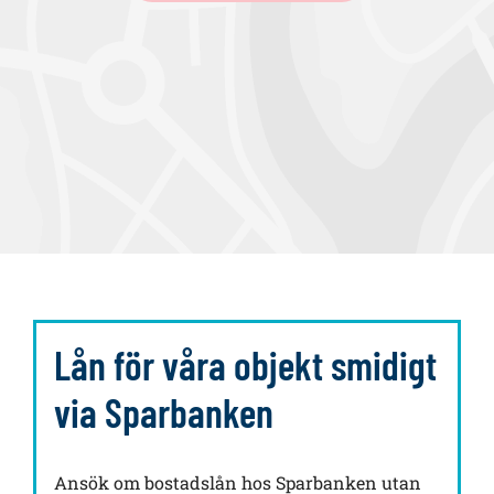
a
Lån för våra objekt smidigt
via Sparbanken
Ansök om bostadslån hos Sparbanken utan