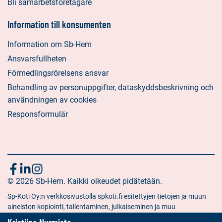
Bli samarbetsföretagare
Information till konsumenten
Information om Sb-Hem
Ansvarsfullheten
Förmedlingsrörelsens ansvar
Behandling av personuppgifter, dataskyddsbeskrivning och
användningen av cookies
Responsformulär
Följ
Sociala
Sociala
Sociala
media:
© 2026 Sb-Hem. Kaikki oikeudet pidätetään.
media:
media:
oss
facebook
linkedin
instagram
Sp-Koti Oy:n verkkosivustolla spkoti.fi esitettyjen tietojen ja muun
aineiston kopiointi, tallentaminen, julkaiseminen ja muu
hyödyntäminen muuhun kuin yksityiseen tarkoitukseen on kielletty