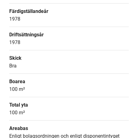
Färdigställandeår
1978
Driftsättningsår
1978
Skick
Bra
Boarea
100 m²
Total yta
100 m²
Areabas
Enligt bolagsordningen och enligt disponentintyget