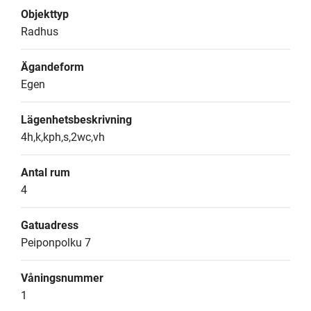
Objekttyp
Radhus
Ägandeform
Egen
Lägenhetsbeskrivning
4h,k,kph,s,2wc,vh
Antal rum
4
Gatuadress
Peiponpolku 7
Våningsnummer
1