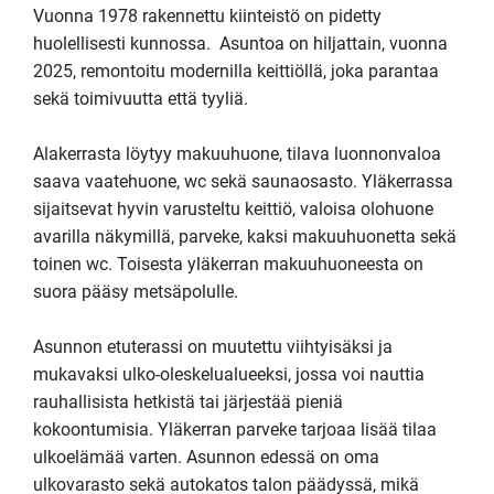
Vuonna 1978 rakennettu kiinteistö on pidetty 
huolellisesti kunnossa.  Asuntoa on hiljattain, vuonna 
2025, remontoitu modernilla keittiöllä, joka parantaa 
sekä toimivuutta että tyyliä.

Alakerrasta löytyy makuuhuone, tilava luonnonvaloa 
saava vaatehuone, wc sekä saunaosasto. Yläkerrassa 
sijaitsevat hyvin varusteltu keittiö, valoisa olohuone 
avarilla näkymillä, parveke, kaksi makuuhuonetta sekä 
toinen wc. Toisesta yläkerran makuuhuoneesta on 
suora pääsy metsäpolulle.

Asunnon etuterassi on muutettu viihtyisäksi ja 
mukavaksi ulko-oleskelualueeksi, jossa voi nauttia 
rauhallisista hetkistä tai järjestää pieniä 
kokoontumisia. Yläkerran parveke tarjoaa lisää tilaa 
ulkoelämää varten. Asunnon edessä on oma 
ulkovarasto sekä autokatos talon päädyssä, mikä 