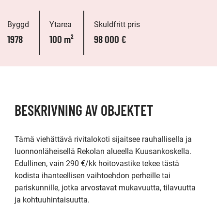
Byggd
Ytarea
Skuldfritt pris
1978
100 m²
98 000 €
BESKRIVNING AV OBJEKTET
Tämä viehättävä rivitalokoti sijaitsee rauhallisella ja 
luonnonläheisellä Rekolan alueella Kuusankoskella. 
Edullinen, vain 290 €/kk hoitovastike tekee tästä 
kodista ihanteellisen vaihtoehdon perheille tai 
pariskunnille, jotka arvostavat mukavuutta, tilavuutta 
ja kohtuuhintaisuutta.
