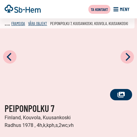
Till
Framsida
MENY
TA KONTAKT
innehållet
FRAMSIDA
VÅRA OBJEKT
PEIPONPOLKU 7, KUUSANKOSKI, KOUVOLA, KUUSANKOSKI
SE
PEIPONPOLKU 7
ALLA
FOTON
Finland, Kouvola, Kuusankoski
Radhus 1978 , 4h,k,kph,s,2wc,vh